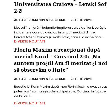
Universitatea Craiova – Levski Sof
2-2!
AUTORII ROMANIPENTRUOLUME
-
29 IULIE 2026
Motivul îngrijorării bulgarilorÎngrijorarea bulgarilor izvorăște
incidentele care au avut loc în timpul meciului dintre
Universitatea Craiova și Levski Sofia, care s-a încheiat cu...
DIVERSE NOUTATI
Florin Maxim a reacționat după
meciul Farul – Corvinul 2-0: „Nu
suntem proști! Am fi meritat și no
să observăm o linie”
AUTORII ROMANIPENTRUOLUME
-
25 IULIE 2026
Reacția lui Florin Maxim după meciFlorin Maxim a avut o rea
puternică în urma eșecului echipei sale, Corvinul, în fața cel
de la Farul...
DIVERSE NOUTATI