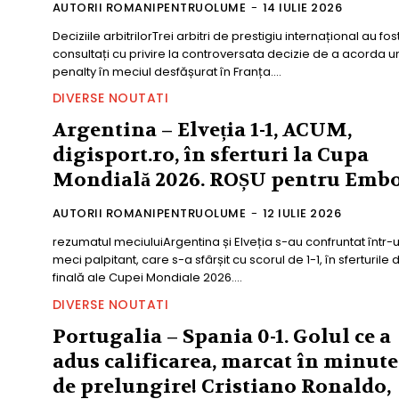
AUTORII ROMANIPENTRUOLUME
-
14 IULIE 2026
Deciziile arbitrilorTrei arbitri de prestigiu internațional au fos
consultați cu privire la controversata decizie de a acorda u
penalty în meciul desfășurat în Franța....
DIVERSE NOUTATI
Argentina – Elveția 1-1, ACUM,
digisport.ro, în sferturi la Cupa
Mondială 2026. ROȘU pentru Emb
AUTORII ROMANIPENTRUOLUME
-
12 IULIE 2026
rezumatul meciuluiArgentina și Elveția s-au confruntat într-
meci palpitant, care s-a sfârșit cu scorul de 1-1, în sferturile 
finală ale Cupei Mondiale 2026....
DIVERSE NOUTATI
Portugalia – Spania 0-1. Golul ce a
adus calificarea, marcat în minute
de prelungire! Cristiano Ronaldo,