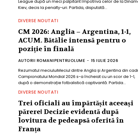
League după un meci palpitant împotriva celor de la Dinam
Kiev, decis la penalty-uri. Partida, disputată...
DIVERSE NOUTATI
CM 2026: Anglia – Argentina, 1-1,
ACUM. Bătălie intensă pentru o
poziție în finală
AUTORII ROMANIPENTRUOLUME
-
15 IULIE 2026
Rezumatul meciuluiMeciul dintre Anglia și Argentina din cadr
Campionatului Mondial 2026 s-a încheiat cu un scor de 1-1,
după o demonstrație fotbalistică captivantă. Partida...
DIVERSE NOUTATI
Trei oficiali au împărtășit aceeași
părere! Decizie evidentă după
lovitura de pedeapsă oferită în
Franța