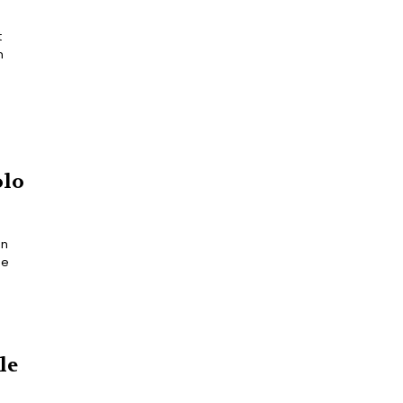
t
n
olo
un
de
le