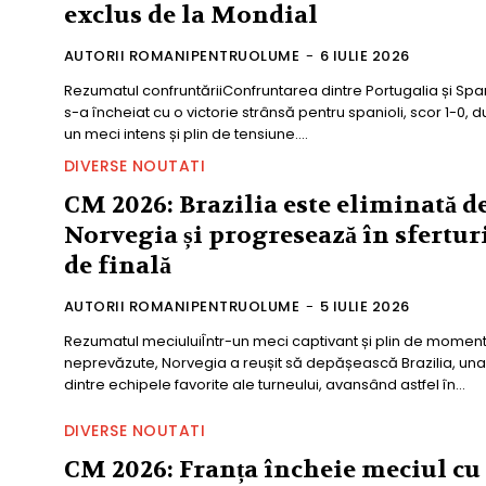
exclus de la Mondial
AUTORII ROMANIPENTRUOLUME
-
6 IULIE 2026
Rezumatul confruntăriiConfruntarea dintre Portugalia și Spa
s-a încheiat cu o victorie strânsă pentru spanioli, scor 1-0, 
un meci intens și plin de tensiune....
DIVERSE NOUTATI
CM 2026: Brazilia este eliminată d
Norvegia și progresează în sfertur
de finală
AUTORII ROMANIPENTRUOLUME
-
5 IULIE 2026
Rezumatul meciuluiÎntr-un meci captivant și plin de momen
neprevăzute, Norvegia a reușit să depășească Brazilia, una
dintre echipele favorite ale turneului, avansând astfel în...
DIVERSE NOUTATI
CM 2026: Franța încheie meciul cu