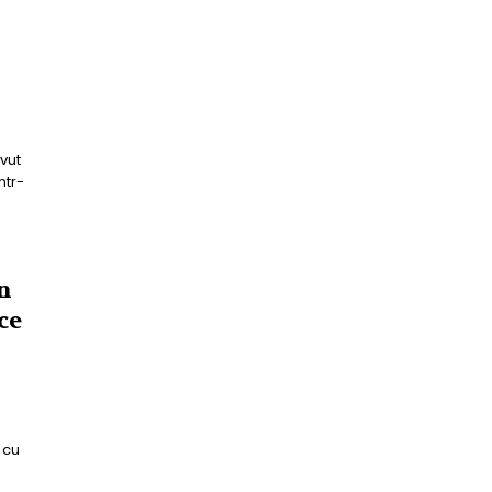
vut
ntr-
n
ce
 cu