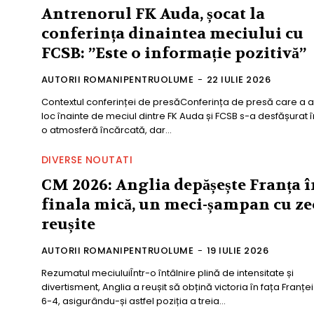
Antrenorul FK Auda, șocat la
conferința dinaintea meciului cu
FCSB: ”Este o informație pozitivă”
AUTORII ROMANIPENTRUOLUME
-
22 IULIE 2026
Contextul conferinței de presăConferința de presă care a a
loc înainte de meciul dintre FK Auda și FCSB s-a desfășurat î
o atmosferă încărcată, dar...
DIVERSE NOUTATI
CM 2026: Anglia depășește Franța î
finala mică, un meci-șampan cu ze
reușite
AUTORII ROMANIPENTRUOLUME
-
19 IULIE 2026
Rezumatul meciuluiÎntr-o întâlnire plină de intensitate și
divertisment, Anglia a reușit să obțină victoria în fața Franței
6-4, asigurându-și astfel poziția a treia...