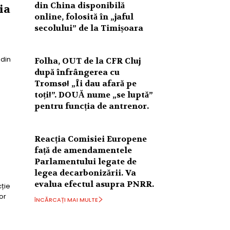
din China disponibilă
ia
online, folosită în „jaful
secolului” de la Timișoara
 din
Folha, OUT de la CFR Cluj
după înfrângerea cu
Tromsø! „Îi dau afară pe
toți!”. DOUĂ nume „se luptă”
pentru funcția de antrenor.
i
Reacția Comisiei Europene
față de amendamentele
Parlamentului legate de
legea decarbonizării. Va
evalua efectul asupra PNRR.
cție
or
ÎNCĂRCAȚI MAI MULTE