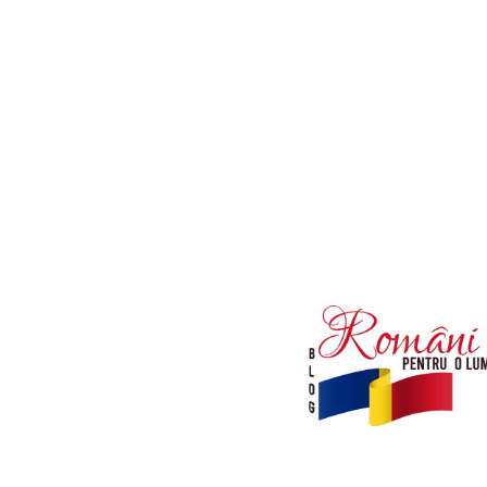
Afaceri si Industrii
Diverse noutati
Sanatate / Hobby