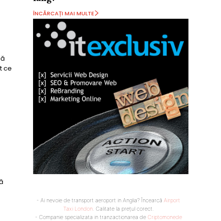
ÎNCĂRCAȚI MAI MULTE
dă
t ce
să
- Ai nevoie de transport aeroport in Anglia? Încearcă
Airport
Taxi London
. Calitate la prețul corect.
- Companie specializata in tranzactionarea de
Criptomonede