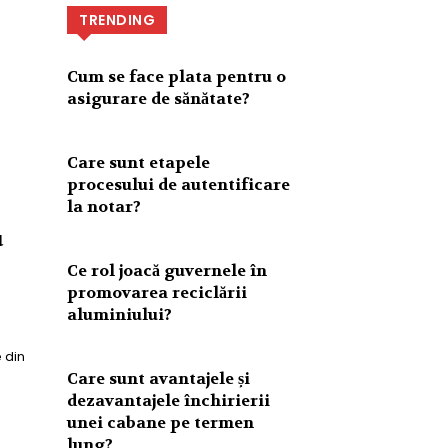
TRENDING
Cum se face plata pentru o
asigurare de sănătate?
Care sunt etapele
procesului de autentificare
la notar?
u
Ce rol joacă guvernele în
promovarea reciclării
aluminiului?
 din
Care sunt avantajele și
dezavantajele închirierii
unei cabane pe termen
lung?