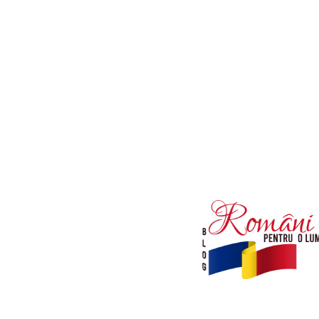
Afaceri si Industrii
Diverse noutati
Sanatate / Hobby