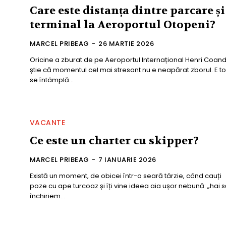
Care este distanța dintre parcare și
terminal la Aeroportul Otopeni?
MARCEL PRIBEAG
-
26 MARTIE 2026
Oricine a zburat de pe Aeroportul Internațional Henri Coan
știe că momentul cel mai stresant nu e neapărat zborul. E to
se întâmplă...
VACANTE
Ce este un charter cu skipper?
MARCEL PRIBEAG
-
7 IANUARIE 2026
Există un moment, de obicei într-o seară târzie, când cauți
poze cu ape turcoaz și îți vine ideea aia ușor nebună: „hai 
închiriem...