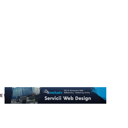
Cultura si Entertainment
Home & Deco
Tech