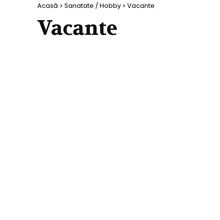
Acasă
Sanatate / Hobby
Vacante
Vacante
FITNESS
VACANTE
WELLNESS