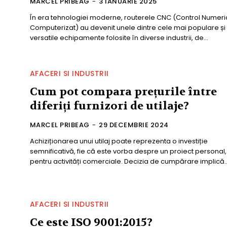
MARCEL PRIBEAG
-
3 IANUARIE 2025
În era tehnologiei moderne, routerele CNC (Control Numeri
Computerizat) au devenit unele dintre cele mai populare și
versatile echipamente folosite în diverse industrii, de...
AFACERI SI INDUSTRII
Cum pot compara prețurile între
diferiți furnizori de utilaje?
MARCEL PRIBEAG
-
29 DECEMBRIE 2024
Achiziționarea unui utilaj poate reprezenta o investiție
semnificativă, fie că este vorba despre un proiect personal, 
pentru activități comerciale. Decizia de cumpărare implică..
AFACERI SI INDUSTRII
Ce este ISO 9001:2015?