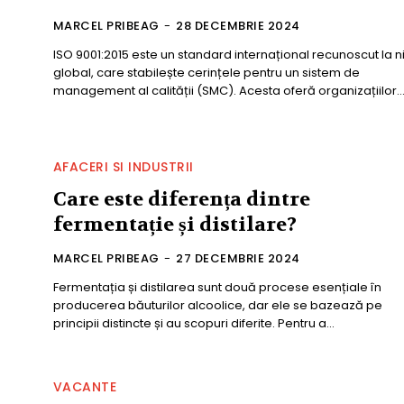
MARCEL PRIBEAG
-
28 DECEMBRIE 2024
ISO 9001:2015 este un standard internațional recunoscut la n
global, care stabilește cerințele pentru un sistem de
management al calității (SMC). Acesta oferă organizațiilor..
AFACERI SI INDUSTRII
Care este diferența dintre
fermentație și distilare?
MARCEL PRIBEAG
-
27 DECEMBRIE 2024
Fermentația și distilarea sunt două procese esențiale în
producerea băuturilor alcoolice, dar ele se bazează pe
principii distincte și au scopuri diferite. Pentru a...
VACANTE