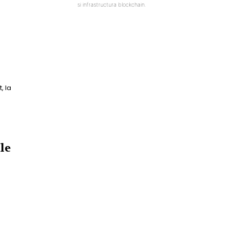
si infrastructura blockchain.
, la
le