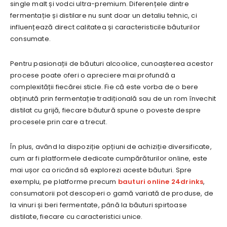
single malt și vodci ultra-premium. Diferențele dintre
fermentație și distilare nu sunt doar un detaliu tehnic, ci
influențează direct calitatea și caracteristicile băuturilor
consumate.
Pentru pasionații de băuturi alcoolice, cunoașterea acestor
procese poate oferi o apreciere mai profundă a
complexității fiecărei sticle. Fie că este vorba de o bere
obținută prin fermentație tradițională sau de un rom învechit
distilat cu grijă, fiecare băutură spune o poveste despre
procesele prin care a trecut.
În plus, având la dispoziție opțiuni de achiziție diversificate,
cum ar fi platformele dedicate cumpărăturilor online, este
mai ușor ca oricând să explorezi aceste băuturi. Spre
exemplu, pe platforme precum
bauturi online 24drinks
,
consumatorii pot descoperi o gamă variată de produse, de
la vinuri și beri fermentate, până la băuturi spirtoase
distilate, fiecare cu caracteristici unice.