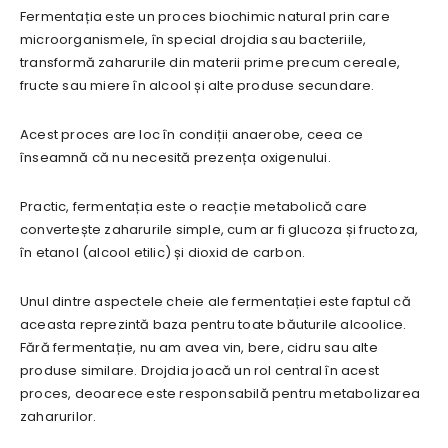
Fermentația este un proces biochimic natural prin care
microorganismele, în special drojdia sau bacteriile,
transformă zaharurile din materii prime precum cereale,
fructe sau miere în alcool și alte produse secundare.
Acest proces are loc în condiții anaerobe, ceea ce
înseamnă că nu necesită prezența oxigenului.
Practic, fermentația este o reacție metabolică care
convertește zaharurile simple, cum ar fi glucoza și fructoza,
în etanol (alcool etilic) și dioxid de carbon.
Unul dintre aspectele cheie ale fermentației este faptul că
aceasta reprezintă baza pentru toate băuturile alcoolice.
Fără fermentație, nu am avea vin, bere, cidru sau alte
produse similare. Drojdia joacă un rol central în acest
proces, deoarece este responsabilă pentru metabolizarea
zaharurilor.