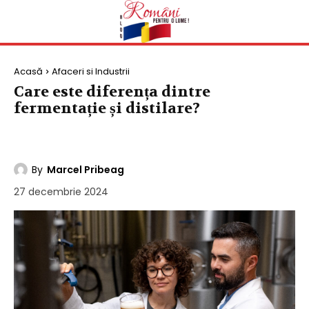
Acasă
Afaceri si Industrii
Care este diferența dintre
fermentație și distilare?
AFACERI SI INDUSTRII
LAPTOPURI
TELEFOANE
VACANTE
By
Marcel Pribeag
27 decembrie 2024