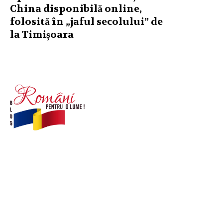
China disponibilă online,
folosită în „jaful secolului” de
la Timișoara
© Acest site este creat si administrat de
romanipentruolume.ro
. Toate drepturile rezervate.
Link-uri utile