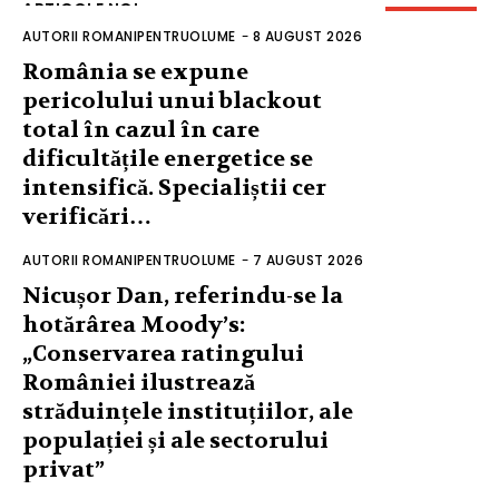
ARTICOLE NOI
AUTORII ROMANIPENTRUOLUME
-
8 AUGUST 2026
România se expune
pericolului unui blackout
total în cazul în care
dificultățile energetice se
intensifică. Specialiștii cer
verificări…
AUTORII ROMANIPENTRUOLUME
-
7 AUGUST 2026
Nicușor Dan, referindu-se la
hotărârea Moody’s:
„Conservarea ratingului
României ilustrează
străduințele instituțiilor, ale
populației și ale sectorului
privat”