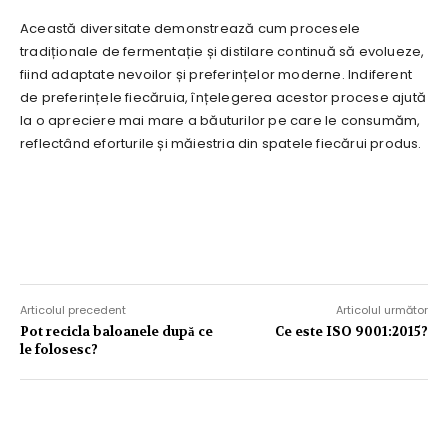
Această diversitate demonstrează cum procesele
tradiționale de fermentație și distilare continuă să evolueze,
fiind adaptate nevoilor și preferințelor moderne. Indiferent
de preferințele fiecăruia, înțelegerea acestor procese ajută
la o apreciere mai mare a băuturilor pe care le consumăm,
reflectând eforturile și măiestria din spatele fiecărui produs.
Articolul precedent
Articolul următor
Pot recicla baloanele după ce
Ce este ISO 9001:2015?
le folosesc?