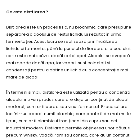
Ce este distilarea?
Distilarea este un proces fizic, nu biochimic, care presupune
separarea alcoolului de restul lichidului rezultat în urma
fermentației. Acest lucru se realizează prin încălzirea
lichidului fermentat până la punctul de fierbere al alcoolului,
care este mai scăzut decât cel al apei. Alcoolul se evaporă
mai repede decât apa, iar vaporii sunt colectați și
condensați pentru a obține un lichid cu o concentrație mai
mare de alcool.
În termeni simpli, distilarea este utilizată pentru a concentra
alcoolul într-un produs care are deja un conținut de alcool
moderat, cum ar fi berea sau vinul fermentat. Procesul are
loc într-un aparat numit alambic, care poate fi de mai multe
tipuri, cum ar fi alambicul tradițional din cupru sau cel
industrial modern. Distilarea permite obținerea unor băuturi
precum whisky, vodcă, rom sau coniac, care au un conținut