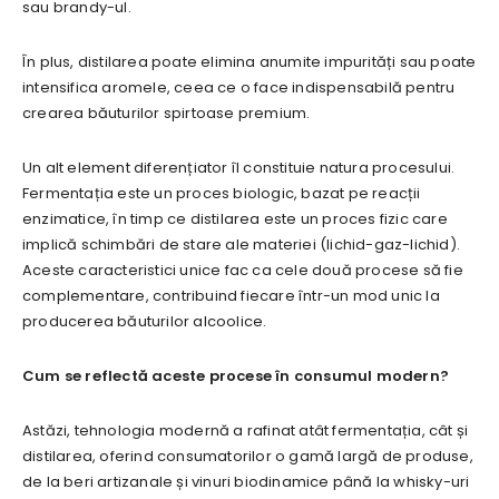
sau brandy-ul.
În plus, distilarea poate elimina anumite impurități sau poate
intensifica aromele, ceea ce o face indispensabilă pentru
crearea băuturilor spirtoase premium.
Un alt element diferențiator îl constituie natura procesului.
Fermentația este un proces biologic, bazat pe reacții
enzimatice, în timp ce distilarea este un proces fizic care
implică schimbări de stare ale materiei (lichid-gaz-lichid).
Aceste caracteristici unice fac ca cele două procese să fie
complementare, contribuind fiecare într-un mod unic la
producerea băuturilor alcoolice.
Cum se reflectă aceste procese în consumul modern?
Astăzi, tehnologia modernă a rafinat atât fermentația, cât și
distilarea, oferind consumatorilor o gamă largă de produse,
de la beri artizanale și vinuri biodinamice până la whisky-uri