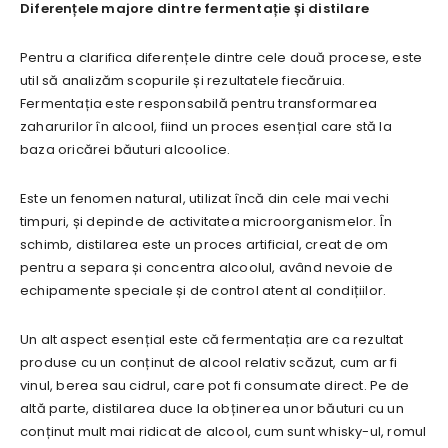
Diferențele majore dintre fermentație și distilare
Pentru a clarifica diferențele dintre cele două procese, este
util să analizăm scopurile și rezultatele fiecăruia.
Fermentația este responsabilă pentru transformarea
zaharurilor în alcool, fiind un proces esențial care stă la
baza oricărei băuturi alcoolice.
Este un fenomen natural, utilizat încă din cele mai vechi
timpuri, și depinde de activitatea microorganismelor. În
schimb, distilarea este un proces artificial, creat de om
pentru a separa și concentra alcoolul, având nevoie de
echipamente speciale și de control atent al condițiilor.
Un alt aspect esențial este că fermentația are ca rezultat
produse cu un conținut de alcool relativ scăzut, cum ar fi
vinul, berea sau cidrul, care pot fi consumate direct. Pe de
altă parte, distilarea duce la obținerea unor băuturi cu un
conținut mult mai ridicat de alcool, cum sunt whisky-ul, romul