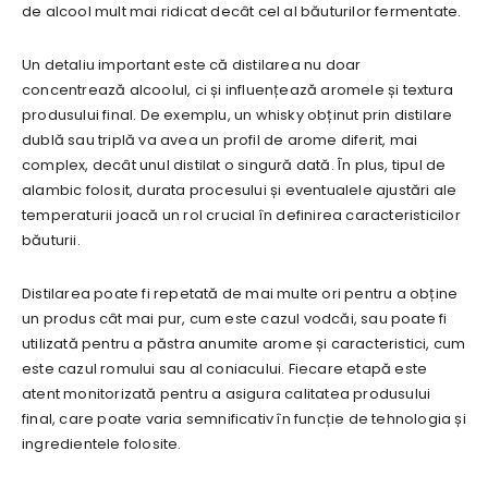
de alcool mult mai ridicat decât cel al băuturilor fermentate.
Un detaliu important este că distilarea nu doar
concentrează alcoolul, ci și influențează aromele și textura
produsului final. De exemplu, un whisky obținut prin distilare
dublă sau triplă va avea un profil de arome diferit, mai
complex, decât unul distilat o singură dată. În plus, tipul de
alambic folosit, durata procesului și eventualele ajustări ale
temperaturii joacă un rol crucial în definirea caracteristicilor
băuturii.
Distilarea poate fi repetată de mai multe ori pentru a obține
un produs cât mai pur, cum este cazul vodcăi, sau poate fi
utilizată pentru a păstra anumite arome și caracteristici, cum
este cazul romului sau al coniacului. Fiecare etapă este
atent monitorizată pentru a asigura calitatea produsului
final, care poate varia semnificativ în funcție de tehnologia și
ingredientele folosite.