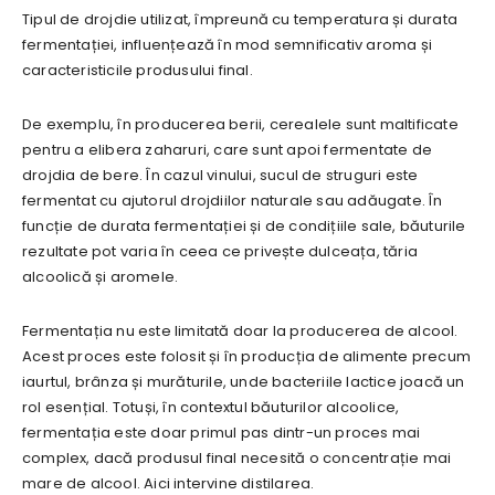
Tipul de drojdie utilizat, împreună cu temperatura și durata
fermentației, influențează în mod semnificativ aroma și
caracteristicile produsului final.
De exemplu, în producerea berii, cerealele sunt maltificate
pentru a elibera zaharuri, care sunt apoi fermentate de
drojdia de bere. În cazul vinului, sucul de struguri este
fermentat cu ajutorul drojdiilor naturale sau adăugate. În
funcție de durata fermentației și de condițiile sale, băuturile
rezultate pot varia în ceea ce privește dulceața, tăria
alcoolică și aromele.
Fermentația nu este limitată doar la producerea de alcool.
Acest proces este folosit și în producția de alimente precum
iaurtul, brânza și murăturile, unde bacteriile lactice joacă un
rol esențial. Totuși, în contextul băuturilor alcoolice,
fermentația este doar primul pas dintr-un proces mai
complex, dacă produsul final necesită o concentrație mai
mare de alcool. Aici intervine distilarea.