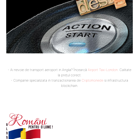
- Ai nevoie de transport aeroport in Anglia? Încearcă
Airport Taxi London
. Calitate
la prețul corect.
- Companie specializata in tranzactionarea de
Criptomonede
si infrastructura
blockchain.