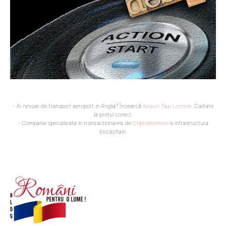
- Ai nevoie de transport aeroport in Anglia? Încearcă
Airport Taxi London
. Calitate
la prețul corect.
- Companie specializata in tranzactionarea de
Criptomonede
si infrastructura
blockchain.