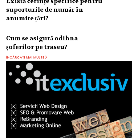
Există cerințe specifice pentru
suporturile de număr în
anumite țări?
Cum se asigură odihna
șoferilor pe traseu?
ÎNCĂRCAȚI MAI MULTE