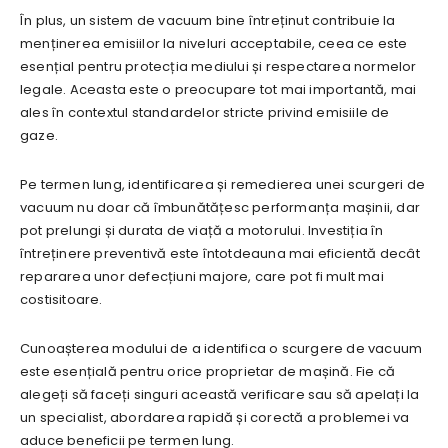
În plus, un sistem de vacuum bine întreținut contribuie la
menținerea emisiilor la niveluri acceptabile, ceea ce este
esențial pentru protecția mediului și respectarea normelor
legale. Aceasta este o preocupare tot mai importantă, mai
ales în contextul standardelor stricte privind emisiile de
gaze.
Pe termen lung, identificarea și remedierea unei scurgeri de
vacuum nu doar că îmbunătățesc performanța mașinii, dar
pot prelungi și durata de viață a motorului. Investiția în
întreținere preventivă este întotdeauna mai eficientă decât
repararea unor defecțiuni majore, care pot fi mult mai
costisitoare.
Cunoașterea modului de a identifica o scurgere de vacuum
este esențială pentru orice proprietar de mașină. Fie că
alegeți să faceți singuri această verificare sau să apelați la
un specialist, abordarea rapidă și corectă a problemei va
aduce beneficii pe termen lung.