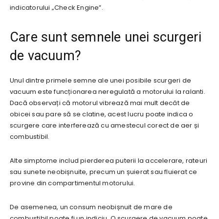
indicatorului „Check Engine”.
Care sunt semnele unei scurgeri
de vacuum?
Unul dintre primele semne ale unei posibile scurgeri de
vacuum este funcționarea neregulată a motorului la ralanti.
Dacă observați că motorul vibrează mai mult decât de
obicei sau pare să se clatine, acest lucru poate indica o
scurgere care interferează cu amestecul corect de aer și
combustibil.
Alte simptome includ pierderea puterii la accelerare, rateuri
sau sunete neobișnuite, precum un șuierat sau fluierat ce
provine din compartimentul motorului.
De asemenea, un consum neobișnuit de mare de
combustibil poate fi un indiciu. O scurgere de vacuum poate