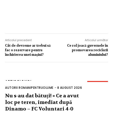
Articolul precedent
Articolul următor
Cât de devreme ar trebui să
Ce rol joacă guvernele în
fac o rezervare pentru
promovarea reciclării
închirierea unei mașini?
aluminiului?
ARTICOLE NOI
AUTORII ROMANIPENTRUOLUME
-
8 AUGUST 2026
Nu s-au dat bătuți! » Ce a avut
loc pe teren, imediat după
Dinamo – FC Voluntari 4-0