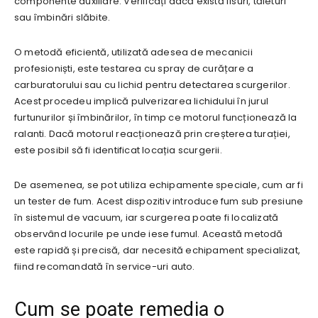
componente auxiliare. Verificați dacă există fisuri, tăieturi
sau îmbinări slăbite.
O metodă eficientă, utilizată adesea de mecanicii
profesioniști, este testarea cu spray de curățare a
carburatorului sau cu lichid pentru detectarea scurgerilor.
Acest procedeu implică pulverizarea lichidului în jurul
furtunurilor și îmbinărilor, în timp ce motorul funcționează la
ralanti. Dacă motorul reacționează prin creșterea turației,
este posibil să fi identificat locația scurgerii.
De asemenea, se pot utiliza echipamente speciale, cum ar fi
un tester de fum. Acest dispozitiv introduce fum sub presiune
în sistemul de vacuum, iar scurgerea poate fi localizată
observând locurile pe unde iese fumul. Această metodă
este rapidă și precisă, dar necesită echipament specializat,
fiind recomandată în service-uri auto.
Cum se poate remedia o