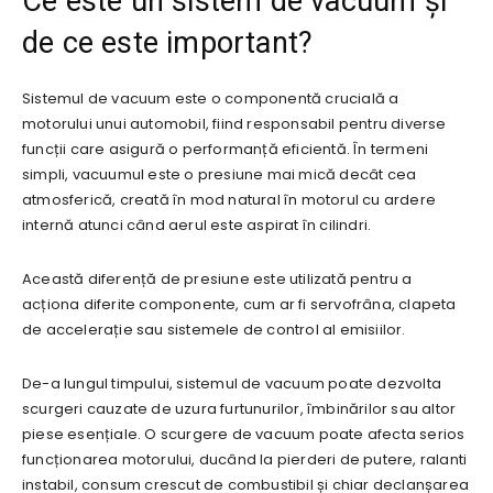
Ce este un sistem de vacuum și
de ce este important?
Sistemul de vacuum este o componentă crucială a
motorului unui automobil, fiind responsabil pentru diverse
funcții care asigură o performanță eficientă. În termeni
simpli, vacuumul este o presiune mai mică decât cea
atmosferică, creată în mod natural în motorul cu ardere
internă atunci când aerul este aspirat în cilindri.
Această diferență de presiune este utilizată pentru a
acționa diferite componente, cum ar fi servofrâna, clapeta
de accelerație sau sistemele de control al emisiilor.
De-a lungul timpului, sistemul de vacuum poate dezvolta
scurgeri cauzate de uzura furtunurilor, îmbinărilor sau altor
piese esențiale. O scurgere de vacuum poate afecta serios
funcționarea motorului, ducând la pierderi de putere, ralanti
instabil, consum crescut de combustibil și chiar declanșarea