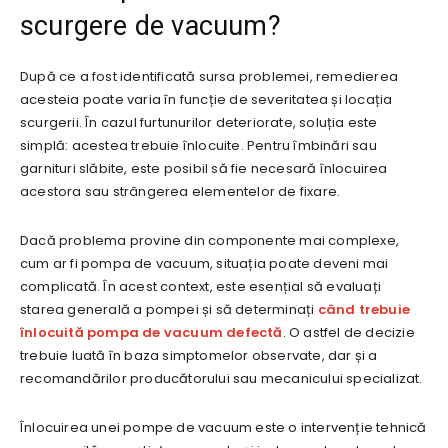
scurgere de vacuum?
După ce a fost identificată sursa problemei, remedierea
acesteia poate varia în funcție de severitatea și locația
scurgerii. În cazul furtunurilor deteriorate, soluția este
simplă: acestea trebuie înlocuite. Pentru îmbinări sau
garnituri slăbite, este posibil să fie necesară înlocuirea
acestora sau strângerea elementelor de fixare.
Dacă problema provine din componente mai complexe,
cum ar fi pompa de vacuum, situația poate deveni mai
complicată. În acest context, este esențial să evaluați
starea generală a pompei și să determinați
când trebuie
înlocuită pompa de vacuum defectă
. O astfel de decizie
trebuie luată în baza simptomelor observate, dar și a
recomandărilor producătorului sau mecanicului specializat.
Înlocuirea unei pompe de vacuum este o intervenție tehnică