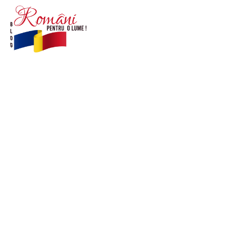
© Acest site este creat si administrat de
romanipentruolume.ro
. Toate drepturile rezervate.
Link-uri utile
POLITICĂ DE CONFIDENȚIALITATE –
ROMANIAPENTRUOLUME.RO
CONTACT ROMANIPENTRUOLUME.RO
POLITICA DE COOKIES (GDPR)