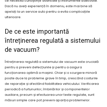
ce necesită cunoștințe avansate și instrumente adecvate.
Dacă nu aveți experiență în domeniu, este mai bine să
apelați la un service auto pentru a evita complicațiile
ulterioare.
De ce este importantă
întreținerea regulată a sistemului
de vacuum?
Întreținerea regulată a sistemului de vacuum este crucială
pentru a preveni defecțiunile și pentru a asigura
funcționarea optimă a mașinii. Chiar și o scurgere minoră
poate duce la probleme grave în timp, crescând costurile
de reparație și afectând fiabilitatea vehiculului. Verificarea
periodică a furtunurilor, îmbinărilor și componentelor
auxiliare, precum și efectuarea unor teste regulate, sunt
măsuri simple care pot preveni apariția problemelor.