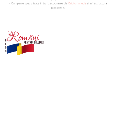
- Companie specializata in tranzactionarea de
Criptomonede
si infrastructura
blockchain.
© Acest site este creat si administrat de
romanipentruolume.ro
. Toate drepturile rezervate.
Link-uri utile
POLITICĂ DE CONFIDENȚIALITATE –