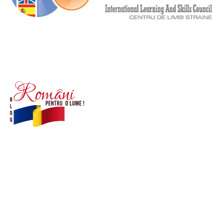
© Acest site este creat si administrat de
romanipentruolume.ro
. Toate drepturile rezervate.
Link-uri utile