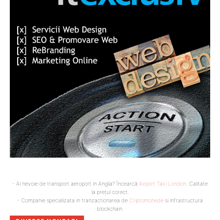
- Ai nevoie de transport aeroport in Anglia? Încearcă
Airport Taxi London
. Calitate
la prețul corect.
- Companie specializata in tranzactionarea de
Criptomonede
si infrastructura
blockchain.