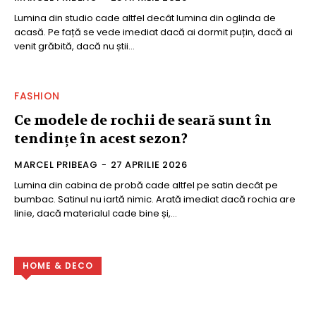
Lumina din studio cade altfel decât lumina din oglinda de
acasă. Pe față se vede imediat dacă ai dormit puțin, dacă ai
venit grăbită, dacă nu știi...
FASHION
Ce modele de rochii de seară sunt în
tendințe în acest sezon?
MARCEL PRIBEAG
-
27 APRILIE 2026
Lumina din cabina de probă cade altfel pe satin decât pe
bumbac. Satinul nu iartă nimic. Arată imediat dacă rochia are
linie, dacă materialul cade bine și,...
HOME & DECO