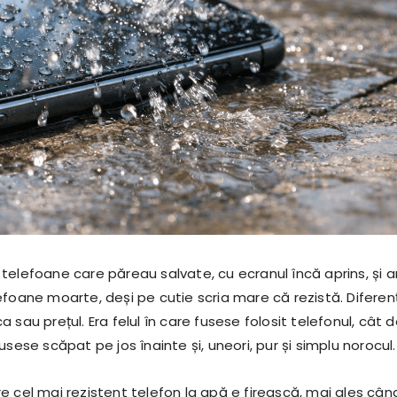
telefoane care păreau salvate, cu ecranul încă aprins, și 
efoane moarte, deși pe cutie scria mare că rezistă. Diferen
 sau prețul. Era felul în care fusese folosit telefonul, cât 
usese scăpat pe jos înainte și, uneori, pur și simplu norocul.
e cel mai rezistent telefon la apă e firească, mai ales cân