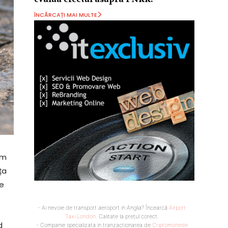
ÎNCĂRCAȚI MAI MULTE
am
ța
de
- Ai nevoie de transport aeroport in Anglia? Încearcă
Airport
Taxi London
. Calitate la prețul corect.
d
- Companie specializata in tranzactionarea de
Criptomonede