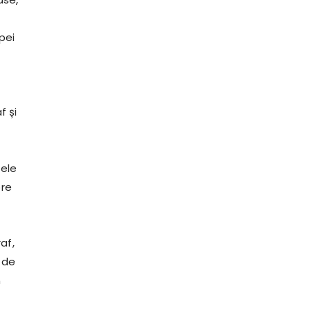
pei
f și
cele
pre
af,
 de
n