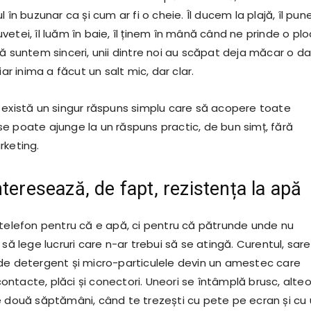
l în buzunar ca și cum ar fi o cheie. Îl ducem la plajă, îl pu
etei, îl luăm în baie, îl ținem în mână când ne prinde o plo
că suntem sinceri, unii dintre noi au scăpat deja măcar o d
iar inima a făcut un salt mic, dar clar.
 există un singur răspuns simplu care să acopere toate
i, se poate ajunge la un răspuns practic, de bun simț, fără
rketing.
teresează, de fapt, rezistența la apă
 telefon pentru că e apă, ci pentru că pătrunde unde nu
 să lege lucruri care n-ar trebui să se atingă. Curentul, sare
de detergent și micro-particulele devin un amestec care
ntacte, plăci și conectori. Uneori se întâmplă brusc, alteo
e două săptămâni, când te trezești cu pete pe ecran și cu