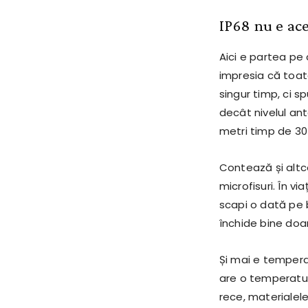
IP68 nu e ace
Aici e partea pe 
impresia că toate
singur timp, ci 
decât nivelul ante
metri timp de 30 
Contează și altce
microfisuri. În vi
scapi o dată pe b
închide bine doa
Și mai e temperat
are o temperatură
rece, materialele