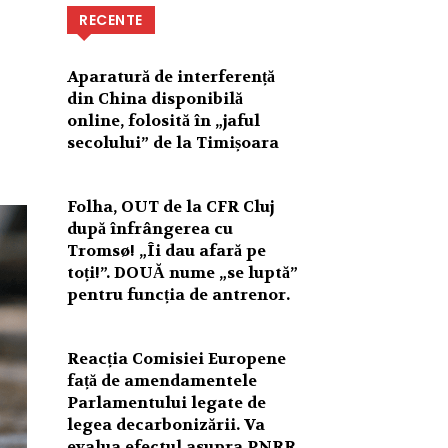
RECENTE
Aparatură de interferență
din China disponibilă
online, folosită în „jaful
secolului” de la Timișoara
Folha, OUT de la CFR Cluj
după înfrângerea cu
Tromsø! „Îi dau afară pe
toți!”. DOUĂ nume „se luptă”
pentru funcția de antrenor.
Reacția Comisiei Europene
față de amendamentele
Parlamentului legate de
legea decarbonizării. Va
evalua efectul asupra PNRR.