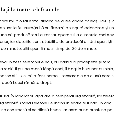
lași la toate telefoanele
care mulți o ratează, fiindcă pe cutie apare același IP68 și 
 sunt la fel. Numărul 8 nu fixează o singură adâncime și un
spune că producătorul a testat aparatul la o imersie mai se
rior, iar detaliile sunt stabilite de producător. Unii spun 1,5
de minute, alții spun 6 metri timp de 30 de minute.
va: în test telefonul e nou, cu garnituri proaspete și fără
ața reală îl pui pe masă lângă chei, îl bagi în buzunar cu nisip, 
eton și îți zici că a fost noroc. Etanșarea e ca o ușă care 
r dacă tocul rămâne drept.
ura. În laborator, apa are o temperatură stabilă, iar telef
 stabilă. Când telefonul e încins în soare și îl bagi în apă
 se contractă și se dilată brusc, iar asta pune presiune pe