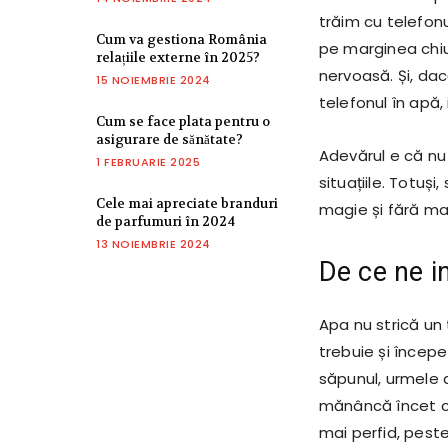
trăim cu telefonu
Cum va gestiona România
pe marginea chiuv
relațiile externe în 2025?
nervoasă. Și, da
15 NOIEMBRIE 2024
telefonul în apă, 
Cum se face plata pentru o
asigurare de sănătate?
Adevărul e că nu
1 FEBRUARIE 2025
situațiile. Totuș
Cele mai apreciate branduri
magie și fără ma
de parfumuri în 2024
13 NOIEMBRIE 2024
De ce ne in
Apa nu strică un
trebuie și începe
săpunul, urmele 
mănâncă încet co
mai perfid, pest