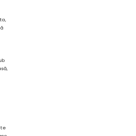
ta,
să
sub
asă,
ste
ase,