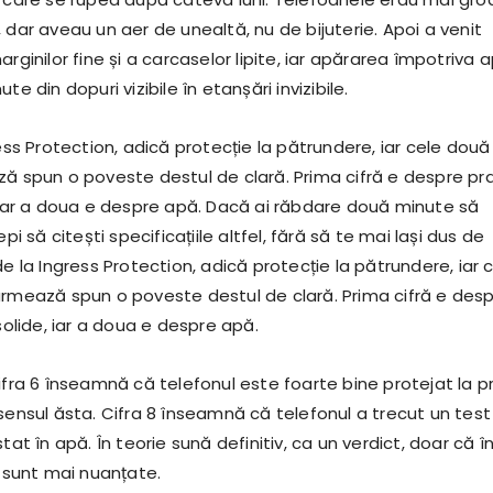
 dar aveau un aer de unealtă, nu de bijuterie. Apoi a venit
arginilor fine și a carcaselor lipite, iar apărarea împotriva a
te din dopuri vizibile în etanșări invizibile.
ress Protection, adică protecție la pătrundere, iar cele două
ză spun o poveste destul de clară. Prima cifră e despre pra
, iar a doua e despre apă. Dacă ai răbdare două minute să
epi să citești specificațiile altfel, fără să te mai lași dus de
de la Ingress Protection, adică protecție la pătrundere, iar 
urmează spun o poveste destul de clară. Prima cifră e des
 solide, iar a doua e despre apă.
ifra 6 înseamnă că telefonul este foarte bine protejat la pr
sensul ăsta. Cifra 8 înseamnă că telefonul a trecut un test
tat în apă. În teorie sună definitiv, ca un verdict, doar că î
e sunt mai nuanțate.