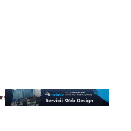
Cultura si Entertainment
Home & Deco
Tech