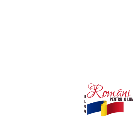
Afaceri si Industrii
Diverse noutati
Sanatate / Hobby