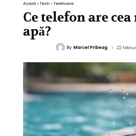
Acasă
Tech
Telefoane
Ce telefon are cea
apă?
By
Marcel Pribeag
TELEFOANE
22 febru