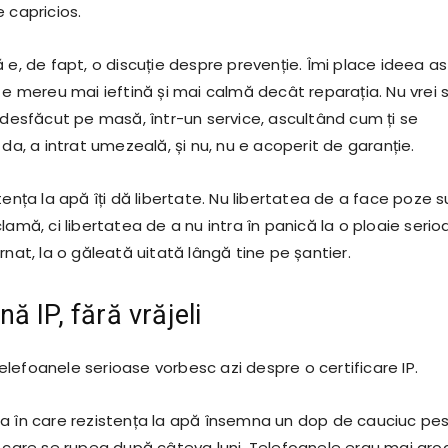
 capricios.
 e, de fapt, o discuție despre prevenție. Îmi place ideea as
 e mereu mai ieftină și mai calmă decât reparația. Nu vrei 
l desfăcut pe masă, într-un service, ascultând cum ți se
 da, a intrat umezeală, și nu, nu e acoperit de garanție.
tența la apă îți dă libertate. Nu libertatea de a face poze 
lamă, ci libertatea de a nu intra în panică la o ploaie serio
rnat, la o găleată uitată lângă tine pe șantier.
ă IP, fără vrăjeli
lefoanele serioase vorbesc azi despre o certificare IP.
a în care rezistența la apă însemna un dop de cauciuc pe
ă care se rupea după câteva luni. Telefoanele erau mai gro