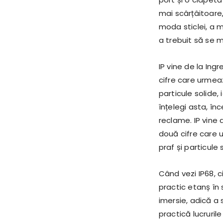
mai scârțâitoare,
moda sticlei, a m
a trebuit să se mu
IP vine de la Ing
cifre care urmea
particule solide
înțelegi asta, înc
reclame. IP vine 
două cifre care 
praf și particule
Când vezi IP68, c
practic etanș în 
imersie, adică a s
practică lucruril