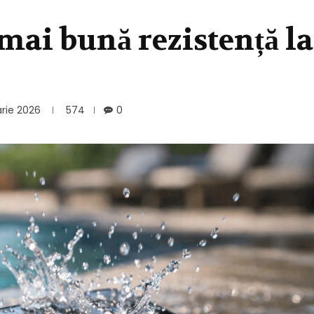
 mai bună rezistență la
arie 2026
574
0