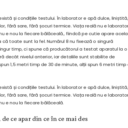
xistă și condițiile testului. În laborator e apă dulce, liniștită
clor, fără sare, fără șocuri termice. Viața reală nu e laborator
 nu e nou la fiecare bălăceală., fiindcă pe cutie apare acela
ia că toate sunt la fel. Numărul 8 nu fixează o singură
ingur timp, ci spune că producătorul a testat aparatul la o
ă decât nivelul anterior, iar detaliile sunt stabilite de
spun 1,5 metri timp de 30 de minute, alții spun 6 metri timp
xistă și condițiile testului. În laborator e apă dulce, liniștită
clor, fără sare, fără șocuri termice. Viața reală nu e laborator
 nu e nou la fiecare bălăceală.
, de ce apar din ce în ce mai des