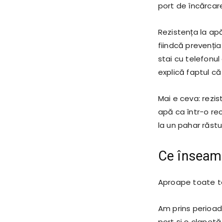
port de încărcare
Rezistența la apă
fiindcă prevenția
stai cu telefonu
explică faptul că
Mai e ceva: rezis
apă ca într-o rec
la un pahar răstu
Ce înseamn
Aproape toate te
Am prins perioad
port și o clapet