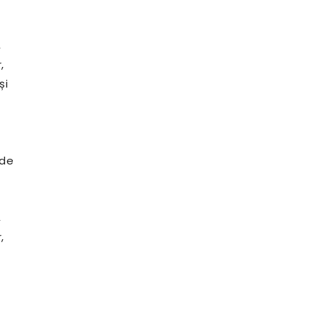
,
,
și
 de
,
,