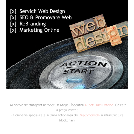
- Ai nevoie de transport aeroport in Anglia? Încearcă
Airport Taxi London
. Calitate
la prețul corect.
- Companie specializata in tranzactionarea de
Criptomonede
si infrastructura
blockchain.