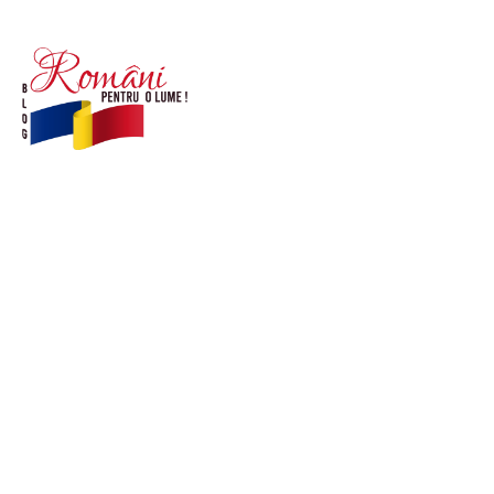
© Acest site este creat si administrat de
romanipentruolume.ro
. Toate drepturile rezervate.
Link-uri utile
POLITICĂ DE CONFIDENȚIALITATE –
ROMANIAPENTRUOLUME.RO
CONTACT ROMANIPENTRUOLUME.RO