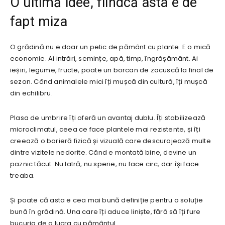
O ultimă idee, fiindcă asta e de
fapt miza
O grădină nu e doar un petic de pământ cu plante. E o mică
economie. Ai intrări, semințe, apă, timp, îngrășământ. Ai
ieșiri, legume, fructe, poate un borcan de zacuscă la final de
sezon. Când animalele mici îți mușcă din cultură, îți mușcă
din echilibru.
Plasa de umbrire îți oferă un avantaj dublu. Îți stabilizează
microclimatul, ceea ce face plantele mai rezistente, și îți
creează o barieră fizică și vizuală care descurajează multe
dintre vizitele nedorite. Când e montată bine, devine un
paznic tăcut. Nu latră, nu sperie, nu face circ, dar își face
treaba.
Și poate că asta e cea mai bună definiție pentru o soluție
bună în grădină. Una care îți aduce liniște, fără să îți fure
bucuria de a lucra cu pământul.