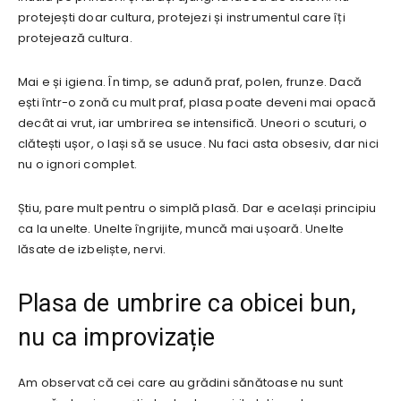
protejești doar cultura, protejezi și instrumentul care îți
protejează cultura.
Mai e și igiena. În timp, se adună praf, polen, frunze. Dacă
ești într-o zonă cu mult praf, plasa poate deveni mai opacă
decât ai vrut, iar umbrirea se intensifică. Uneori o scuturi, o
clătești ușor, o lași să se usuce. Nu faci asta obsesiv, dar nici
nu o ignori complet.
Știu, pare mult pentru o simplă plasă. Dar e același principiu
ca la unelte. Unelte îngrijite, muncă mai ușoară. Unelte
lăsate de izbeliște, nervi.
Plasa de umbrire ca obicei bun,
nu ca improvizație
Am observat că cei care au grădini sănătoase nu sunt