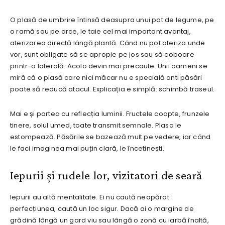
O plasă de umbrire întinsă deasupra unui pat de legume, pe
o ramă sau pe arce, le taie cel mai important avantaj,
aterizarea directă lângă plantă. Când nu pot ateriza unde
vor, sunt obligate să se apropie pe jos sau să coboare
printr-o laterală. Acolo devin mai precaute. Unii oameni se
miră că o plasă care nici măcar nu e specială anti păsări
poate să reducă atacul. Explicația e simplă: schimbă traseul.
Mai e și partea cu reflecția luminii. Fructele coapte, frunzele
tinere, solul umed, toate transmit semnale. Plasa le
estompează. Păsările se bazează mult pe vedere, iar când
le faci imaginea mai puțin clară, le încetinești.
Iepurii și rudele lor, vizitatori de seară
Iepurii au altă mentalitate. Ei nu caută neapărat
perfecțiunea, caută un loc sigur. Dacă ai o margine de
grădină lângă un gard viu sau lângă o zonă cu iarbă înaltă,