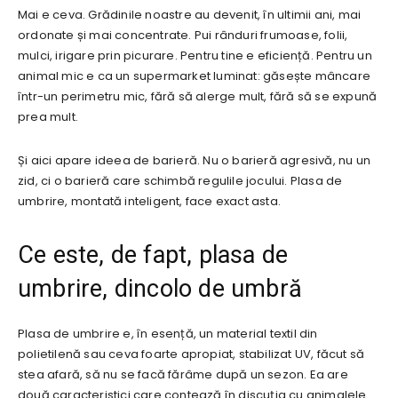
Mai e ceva. Grădinile noastre au devenit, în ultimii ani, mai
ordonate și mai concentrate. Pui rânduri frumoase, folii,
mulci, irigare prin picurare. Pentru tine e eficiență. Pentru un
animal mic e ca un supermarket luminat: găsește mâncare
într-un perimetru mic, fără să alerge mult, fără să se expună
prea mult.
Și aici apare ideea de barieră. Nu o barieră agresivă, nu un
zid, ci o barieră care schimbă regulile jocului. Plasa de
umbrire, montată inteligent, face exact asta.
Ce este, de fapt, plasa de
umbrire, dincolo de umbră
Plasa de umbrire e, în esență, un material textil din
polietilenă sau ceva foarte apropiat, stabilizat UV, făcut să
stea afară, să nu se facă fărâme după un sezon. Ea are
două caracteristici care contează în discuția cu animalele