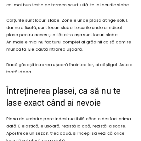
cel mai bun test e pe termen scurt: uită-te la locurile slabe.
Colțurile sunt locuri slabe. Zonele unde plasa atinge solul,
dar nu e fixată, sunt locuri slabe. Locurile unde ai ridicat
plasa pentru acces și ai lăsat-o așa sunt locuri slabe.
Animalele mici nu fac turul complet al grădinii ca să admire
munca ta. Ele caută intrarea ușoară.
Dacă găsești intrarea ușoară înaintea lor, ai câștigat. Asta e
toată ideea.
Întreținerea plasei, ca să nu te
lase exact când ai nevoie
Plasa de umbrire pare indestructibilă când o desfaci prima
dată. E elastică, e ușoară, rezistă la apă, rezistă la soare.
Apoi trece un sezon, trec două, și începi să vezi că orice
lucru lăsat afară are o viață.