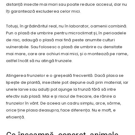
distanță insecte mai mari sau poate reduce accesul, dar nu
îți garantează excluderea celor mici.
Totuși, în grădinăritul real, nu în laborator, oamenii combină.
Pun o plasă de umbrire pentru microclimat și, în perioadele
de risc, adaugă o plasă mai fină peste anumite culturi
vulnerabile. Sau folosesc o plasă de umbrire cu densitate
mai mare, care are ochiuri mai mici, și o montează pe rame,
astfel încât să nu atingă frunzele.
Atingerea frunzelor e o greșeală frecventă. Dacă plasa se
lipește de plantă, insectele pot depune ouă prin material, iar
unele larve sau adulți pot ajunge la frunză fără să intre
efectiv sub plasă. Mai e și riscul de frecare, de rănire a
frunzelor în vânt. De aceea un cadru simplu, arce, sârme,
orice ține plasa deasupra, face diferența. Nu e moft, e
eficiență.