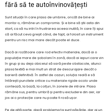
fără să te autoînvinovățești
Sunt situații în care plasa de umbrire, oricât de bine ai
monta-o, rămâne un compromis. Și e bine să știi asta din
start, ca să nu intri în frustrarea aceea inutilă, în care îți spui
că ai făcut ceva greșit când, de fapt, ai folosit un instrument
pentru un risc mai mare decât poate el duce.
Dacă ai rozătoare care rod efectiv materiale, dacă ai o
populație mare de șobolani în zonă, dacă ai iepuri care vin
în grup și au deja obiceiul să sară peste obstacole, atunci
plasa textilă e mai mult un strat de descurajare decât o
barieră definitivă. În astfel de cazuri, soluția reală e să
întărești punctele critice cu materiale rigide acolo unde
contează, la bază, la colțuri, în zonele de intrare. Plasa
rămâne sus, pentru umbră și pentru excludere din aer, iar
jos ai o protecție care nu poate fi rosă ușor.
Pe de altă parte, dacă problema ta sunt păsările, dar ai un