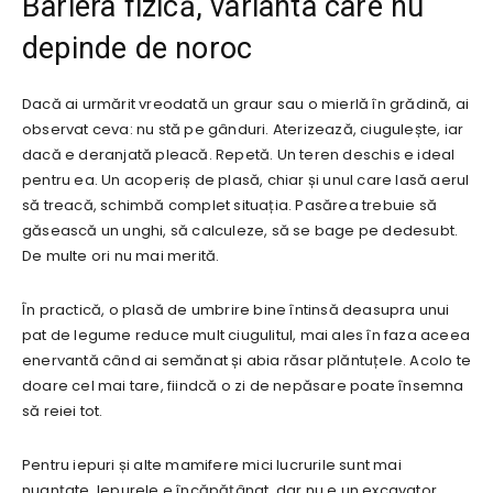
Bariera fizică, varianta care nu
depinde de noroc
Dacă ai urmărit vreodată un graur sau o mierlă în grădină, ai
observat ceva: nu stă pe gânduri. Aterizează, ciugulește, iar
dacă e deranjată pleacă. Repetă. Un teren deschis e ideal
pentru ea. Un acoperiș de plasă, chiar și unul care lasă aerul
să treacă, schimbă complet situația. Pasărea trebuie să
găsească un unghi, să calculeze, să se bage pe dedesubt.
De multe ori nu mai merită.
În practică, o plasă de umbrire bine întinsă deasupra unui
pat de legume reduce mult ciugulitul, mai ales în faza aceea
enervantă când ai semănat și abia răsar plăntuțele. Acolo te
doare cel mai tare, fiindcă o zi de nepăsare poate însemna
să reiei tot.
Pentru iepuri și alte mamifere mici lucrurile sunt mai
nuanțate. Iepurele e încăpățânat, dar nu e un excavator.