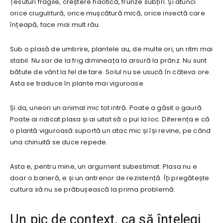
Țesuturi fragile, creștere haotică, frunze subțiri. Și atunci
orice ciugulitură, orice mușcătură mică, orice insectă care
înțeapă, face mai mult rău.
Sub o plasă de umbrire, plantele au, de multe ori, un ritm mai
stabil. Nu sar de la frig dimineața la arsură la prânz. Nu sunt
bătute de vânt la fel de tare. Solul nu se usucă în câteva ore.
Asta se traduce în plante mai viguroase.
Și da, uneori un animal mic tot intră. Poate a găsit o gaură.
Poate ai ridicat plasa și ai uitat să o pui la loc. Diferența e că
o plantă viguroasă suportă un atac mic și își revine, pe când
una chinuită se duce repede.
Asta e, pentru mine, un argument subestimat. Plasa nu e
doar o barieră, e și un antrenor de rezistență. Îți pregătește
cultura să nu se prăbușească la prima problemă.
Un pic de context, ca să înțelegi