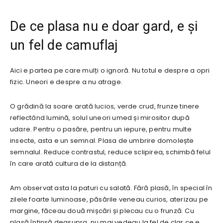
De ce plasa nu e doar gard, e și
un fel de camuflaj
Aici e partea pe care mulți o ignoră. Nu totul e despre a opri
fizic. Uneori e despre a nu atrage.
O grădină la soare arată lucios, verde crud, frunze tinere
reflectând lumină, solul uneori umed și mirositor după
udare. Pentru o pasăre, pentru un iepure, pentru multe
insecte, asta e un semnal. Plasa de umbrire domolește
semnalul. Reduce contrastul, reduce sclipirea, schimbă felul
în care arată cultura de la distanță.
Am observat asta la paturi cu salată. Fără plasă, în special în
zilele foarte luminoase, păsările veneau curios, aterizau pe
margine, făceau două mișcări și plecau cu o frunză. Cu
plasă întinsă deasupra, nu mai vedeau la fel de clar ce e