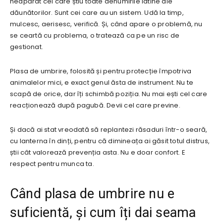
neapărat cei care știu toate denumirile latine ale
dăunătorilor. Sunt cei care au un sistem. Udă la timp,
mulcesc, aerisesc, verifică. Și, când apare o problemă, nu
se ceartă cu problema, o tratează ca pe un risc de
gestionat.
Plasa de umbrire, folosită și pentru protecție împotriva
animalelor mici, e exact genul ăsta de instrument. Nu te
scapă de orice, dar îți schimbă poziția. Nu mai ești cel care
reacționează după pagubă. Devii cel care previne.
Și dacă ai stat vreodată să replantezi răsaduri într-o seară,
cu lanterna în dinți, pentru că dimineața ai găsit totul distrus,
știi cât valorează prevenția asta. Nu e doar confort. E
respect pentru munca ta.
Când plasa de umbrire nu e
suficientă, și cum îți dai seama