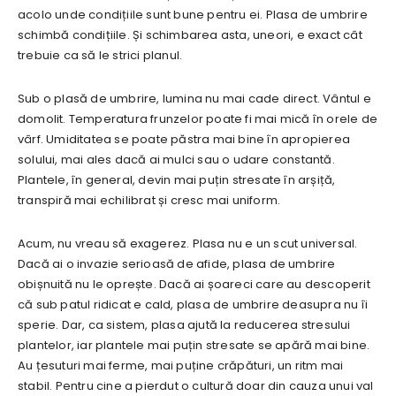
acolo unde condițiile sunt bune pentru ei. Plasa de umbrire
schimbă condițiile. Și schimbarea asta, uneori, e exact cât
trebuie ca să le strici planul.
Sub o plasă de umbrire, lumina nu mai cade direct. Vântul e
domolit. Temperatura frunzelor poate fi mai mică în orele de
vârf. Umiditatea se poate păstra mai bine în apropierea
solului, mai ales dacă ai mulci sau o udare constantă.
Plantele, în general, devin mai puțin stresate în arșiță,
transpiră mai echilibrat și cresc mai uniform.
Acum, nu vreau să exagerez. Plasa nu e un scut universal.
Dacă ai o invazie serioasă de afide, plasa de umbrire
obișnuită nu le oprește. Dacă ai șoareci care au descoperit
că sub patul ridicat e cald, plasa de umbrire deasupra nu îi
sperie. Dar, ca sistem, plasa ajută la reducerea stresului
plantelor, iar plantele mai puțin stresate se apără mai bine.
Au țesuturi mai ferme, mai puține crăpături, un ritm mai
stabil. Pentru cine a pierdut o cultură doar din cauza unui val