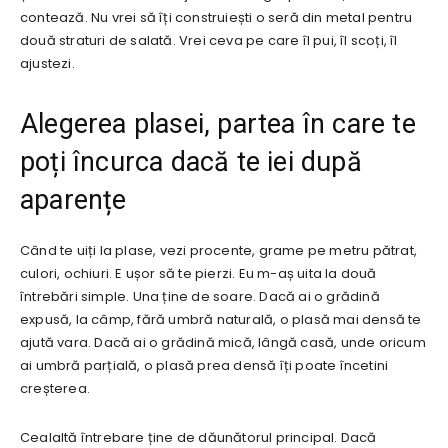
contează. Nu vrei să îți construiești o seră din metal pentru
două straturi de salată. Vrei ceva pe care îl pui, îl scoți, îl
ajustezi.
Alegerea plasei, partea în care te
poți încurca dacă te iei după
aparențe
Când te uiți la plase, vezi procente, grame pe metru pătrat,
culori, ochiuri. E ușor să te pierzi. Eu m-aș uita la două
întrebări simple. Una ține de soare. Dacă ai o grădină
expusă, la câmp, fără umbră naturală, o plasă mai densă te
ajută vara. Dacă ai o grădină mică, lângă casă, unde oricum
ai umbră parțială, o plasă prea densă îți poate încetini
creșterea.
Cealaltă întrebare ține de dăunătorul principal. Dacă