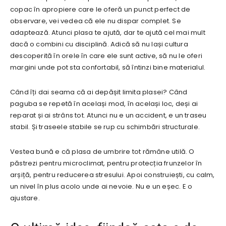
copac în apropiere care le oferă un punct perfect de
observare, vei vedea că ele nu dispar complet. Se
adaptează. Atunci plasa te ajută, dar te ajută cel mai mult
dacă o combini cu disciplină. Adică să nu lași cultura
descoperită în orele în care ele sunt active, să nu le oferi
margini unde pot sta confortabil, să întinzi bine materialul.
Când îți dai seama că ai depășit limita plasei? Când
paguba se repetă în același mod, în același loc, deși ai
reparat și ai strâns tot. Atunci nu e un accident, e un traseu
stabil. Și traseele stabile se rup cu schimbări structurale.
Vestea bună e că plasa de umbrire tot rămâne utilă. O
păstrezi pentru microclimat, pentru protecția frunzelor în
arșiță, pentru reducerea stresului. Apoi construiești, cu calm,
un nivel în plus acolo unde ai nevoie. Nu e un eșec. E o
ajustare.