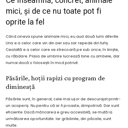
Ce înseamnă, concret, animale
mici, și de ce nu toate pot fi
oprite la fel
Când cineva spune animale mici, eu aud două lumi diferite.
Una e a celor care vin din aer sau sar repede din tufiș.
Cealaltă e a celor care se strecoară pe sub orice, în liniște,
cu răbdare. Plasa de umbrire lucrează bine cu ambele, dar
numai dacă o folosești în mod potrivit.
Păsările, hoții rapizi cu program de
dimineață
Păsările sunt, în general, cele mai ușor de descurajat printr-
un acoperiș. Nu pentru că ar fi proaste, dimpotrivă. Dar sunt
eficiente. Dacă mâncarea e greu accesibilă, se mută la
următoarea oportunitate. Iar grădinile, din păcate, sunt
multe.