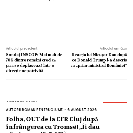
Articolul precedent
Articolul următor
Sondaj INSCOP: Mai mult de
Reacția lui Nicușor Dan după
70% dintre români cred că
ce Donald Trump l-a descris
ţara se deplasează într-o
ca „prim-ministrul României”
direcţie nepotrivită
ARTICOLE NOI
AUTORII ROMANIPENTRUOLUME
-
6 AUGUST 2026
Folha, OUT de la CFR Cluj după
înfrângerea cu Tromsø! „Îi dau