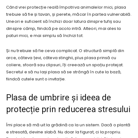
Când vrei protecție reală împotriva animalelor mici, plasa
trebuie să fie și tavan, și perete, măcar în partea vulnerabilă.
Uneori e suficient să închizi doar latura dinspre tufiș sau
dinspre câmp, fiindcă pe acolo intră. Alteori, mai ales la
paturi mici, e mai simplu să închizi tot.
Și nu trebuie să fie ceva complicat. O structură simplă din
arce, câteva țevi, câteva stinghii, plus plasa prinsă cu
coliere, sfoară sau clipsuri, îți creează un spațiu protejat.
Secretul e să nu lași plasa să se strângă în cute la bază,
fiindcă cutele sunt o invitație.
Plasa de umbrire și ideea de
protecție prin reducerea stresului
Îmi place să mă uit la grădină ca la un sistem. Dacă o plantă
e stresată, devine slabă. Nu doar la figurat, ci la propriu.