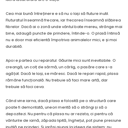
Cea mai bună întreținere e să nu o lași să fluture inutil.
Fluturatul înseamnă frecare, iar frecarea înseamnă slăbirea
fibrelor. Dacă ai o zonă unde vântul bate mereu, strânge mai
bine, adaugă puncte de prindere, întinde-o. O plasă întinsă
nu e doar mai eficientă împotriva animalelor mici, e și mai
durabilă.
Apoi e partea cu reparatul. Găurile mici sunt inevitabile. O
creangă, un colț de sârmă, un cârlig, o pasăre care s-a
agățat. Dacă le lași, se măresc. Dacă le repari rapid, plasa
rămâne funcțională. Nu trebuie să faci mare artă, dar
trebuie să faci ceva.
Când vine iarna, dacă plasa e folosită pe o structură care
poate fi demontată, uneori merită să o strângi și să o
depozitezi. Nu pentru că plasa nu ar rezista, ci pentru că
vânturile de iarnă, zăpada lipită, înghețul, pot pune presiune
inutilă pe prinderi. Și iarăși ajungi la ideea de sistem: nu