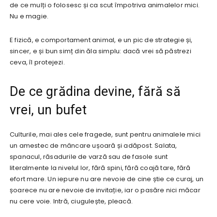
de ce mulți o folosesc și ca scut împotriva animalelor mici.
Nu e magie.
E fizică, e comportament animal, e un pic de strategie și,
sincer, e și bun simț din ăla simplu: dacă vrei să păstrezi
ceva, îl protejezi.
De ce grădina devine, fără să
vrei, un bufet
Culturile, mai ales cele fragede, sunt pentru animalele mici
un amestec de mâncare ușoară și adăpost. Salata,
spanacul, răsadurile de varză sau de fasole sunt
literalmente la nivelul lor, fără spini, fără coajă tare, fără
efort mare. Un iepure nu are nevoie de cine știe ce curaj, un
șoarece nu are nevoie de invitație, iar o pasăre nici măcar
nu cere voie. Intră, ciugulește, pleacă.