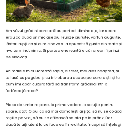
Am văzut grădini care arătau perfect dimineața, iar seara
erau ca după un mic asediu. Frunze ciuruite, vârfuri ciugulite,
lăstari rupți ca și cum cineva s-a apucat să guste din toate și
n-a terminat nimic. Și partea enervantă e că rareori îi prinzi
pe vinovați.
Animalele mici lucrează rapid, discret, mai ales noaptea, și
te lasă cu paguba și cu întrebarea aceea pe care o știi și tu:
cum îmi apăr cultura fără să transform grădina într-o
fortăreață rece?
Plasa de umbrire pare, la prima vedere, o soluție pentru
soare, atât. O pui ca să mai domolești arșița, să nu se coacă
roșiile pe vrej, să nu se ofilească salata pe la prânz. Dar
dacă te uiți atent la ce face ea în realitate, începi să înțelegi