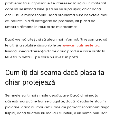
problema ta sunt păsările, te interesează să ai un material
care să se întindă bine și să nu se rupă ușor, chiar dacă
ochiul nu e microscopic. Dacă problema sunt insectele mici,
atunci intri în altă categorie de produse, iar plasa de
umbrire rămâne în rolul ei de microclimat.
Dacă vrei să citești și să alegi mai informat, îți recomand să
te uiți și la soluțiile disponibile pe
www.miculmester.ro
,
fiindcă uneori diferența dintre două produse care arată la
fel e fix în detaliul pe care nu îl vezi în poză.
Cum îți dai seama dacă plasa ta
chiar protejează
Semnele sunt mai simple decât pare. Dacă dimineața
găsești mai puține frunze ciugulite, dacă răsadurile stau în
picioare, dacă nu mai vezi urme de pământ scormonit lângă
tulpini, dacă fructele nu mai au ciupituri, e un semn bun. Dar