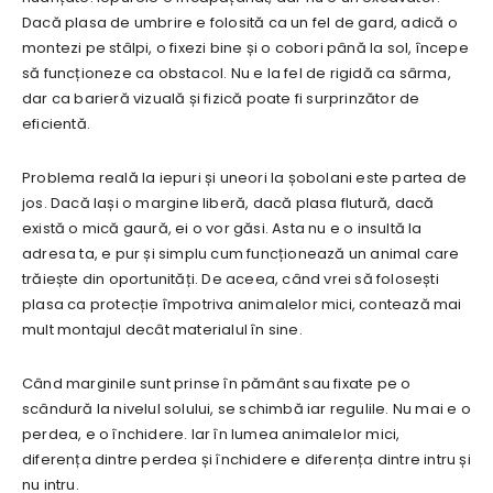
Dacă plasa de umbrire e folosită ca un fel de gard, adică o
montezi pe stâlpi, o fixezi bine și o cobori până la sol, începe
să funcționeze ca obstacol. Nu e la fel de rigidă ca sârma,
dar ca barieră vizuală și fizică poate fi surprinzător de
eficientă.
Problema reală la iepuri și uneori la șobolani este partea de
jos. Dacă lași o margine liberă, dacă plasa flutură, dacă
există o mică gaură, ei o vor găsi. Asta nu e o insultă la
adresa ta, e pur și simplu cum funcționează un animal care
trăiește din oportunități. De aceea, când vrei să folosești
plasa ca protecție împotriva animalelor mici, contează mai
mult montajul decât materialul în sine.
Când marginile sunt prinse în pământ sau fixate pe o
scândură la nivelul solului, se schimbă iar regulile. Nu mai e o
perdea, e o închidere. Iar în lumea animalelor mici,
diferența dintre perdea și închidere e diferența dintre intru și
nu intru.