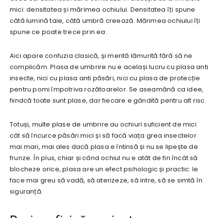
mici: densitatea și mărimea ochiului. Densitatea îți spune
câtă lumină taie, câtă umbră creează. Mărimea ochiului îți
spune ce poate trece prin ea.
Aici apare confuzia clasică, și merită lămurită fără să ne
complicăm. Plasa de umbrire nu e același lucru cu plasa anti
insecte, nici cu plasa anti păsări, nici cu plasa de protecție
pentru pomi împotriva rozătoarelor. Se aseamănă ca idee,
fiindcă toate sunt plase, dar fiecare e gândită pentru alt risc.
Totuși, multe plase de umbrire au ochiuri suficient de mici
cât să încurce păsări mici și să facă viața grea insectelor
mai mari, mai ales dacă plasa e întinsă și nu se lipește de
frunze. În plus, chiar și când ochiul nu e atât de fin încât să
blocheze orice, plasa are un efect psihologic și practic: le
face mai greu să vadă, să aterizeze, să intre, să se simtă în
siguranță.