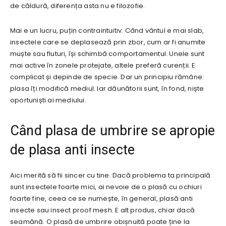
de căldură, diferența asta nu e filozofie.
Mai e un lucru, puțin contraintuitiv. Când vântul e mai slab,
insectele care se deplasează prin zbor, cum ar fi anumite
muște sau fluturi, își schimbă comportamentul. Unele sunt
mai active în zonele protejate, altele preferă curenții. E
complicat și depinde de specie. Dar un principiu rămâne:
plasa îți modifică mediul. Iar dăunătorii sunt, în fond, niște
oportuniști ai mediului.
Când plasa de umbrire se apropie
de plasa anti insecte
Aici merită să fii sincer cu tine. Dacă problema ta principală
sunt insectele foarte mici, ai nevoie de o plasă cu ochiuri
foarte fine, ceea ce se numește, în general, plasă anti
insecte sau insect proof mesh. E alt produs, chiar dacă
seamănă. O plasă de umbrire obișnuită poate ține la