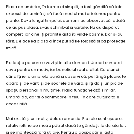
Plasa de umbrire, în forma ei simplă, a fost gândită să taie
excesul de lumină și să facă mediul mai prietenos pentru
plante. De-a lungul timpului, oamenii au observat că, odată
ce au pus plasa, s-au schimbat și vizitele. Nu au dispărut
complet, iar cine îți promite asta îți vinde basme. Dar s-au
rărit. De aceea plasa a început să fie folosită și ca protecție
fizică.
E o lecție pe care o vezi și în alte domenii. Uneori cumperi
ceva pentru un motiv, iar beneficiul real e altul. Ca atunci
când îți iei o umbrelă bună și observi că, pe lângă ploaie, te
apără și de vânt, și de soarele de vară, și îți dă și un pic de
spațiu personal în mulțime. Plasa funcționează similar.
Umbră, da, dar și o schimbare în felul în care cultura ta e
accesibilă.
Mai există și un motiv, deloc romantic. Plasele sunt ușoare,
relativ ieftine pe metru pătrat dacă te gândești la durata lor,
și se montează fără utilaje. Pentru o gospodărie, asta