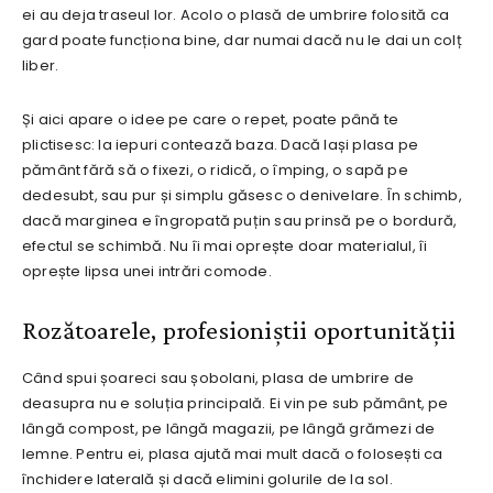
ei au deja traseul lor. Acolo o plasă de umbrire folosită ca
gard poate funcționa bine, dar numai dacă nu le dai un colț
liber.
Și aici apare o idee pe care o repet, poate până te
plictisesc: la iepuri contează baza. Dacă lași plasa pe
pământ fără să o fixezi, o ridică, o împing, o sapă pe
dedesubt, sau pur și simplu găsesc o denivelare. În schimb,
dacă marginea e îngropată puțin sau prinsă pe o bordură,
efectul se schimbă. Nu îi mai oprește doar materialul, îi
oprește lipsa unei intrări comode.
Rozătoarele, profesioniștii oportunității
Când spui șoareci sau șobolani, plasa de umbrire de
deasupra nu e soluția principală. Ei vin pe sub pământ, pe
lângă compost, pe lângă magazii, pe lângă grămezi de
lemne. Pentru ei, plasa ajută mai mult dacă o folosești ca
închidere laterală și dacă elimini golurile de la sol.