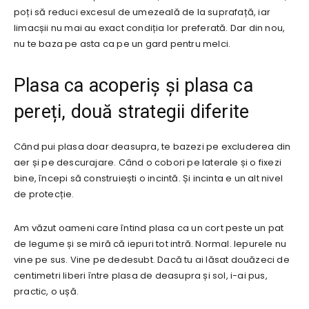
poți să reduci excesul de umezeală de la suprafață, iar
limacșii nu mai au exact condiția lor preferată. Dar din nou,
nu te baza pe asta ca pe un gard pentru melci.
Plasa ca acoperiș și plasa ca
pereți, două strategii diferite
Când pui plasa doar deasupra, te bazezi pe excluderea din
aer și pe descurajare. Când o cobori pe laterale și o fixezi
bine, începi să construiești o incintă. Și incinta e un alt nivel
de protecție.
Am văzut oameni care întind plasa ca un cort peste un pat
de legume și se miră că iepuri tot intră. Normal. Iepurele nu
vine pe sus. Vine pe dedesubt. Dacă tu ai lăsat douăzeci de
centimetri liberi între plasa de deasupra și sol, i-ai pus,
practic, o ușă.