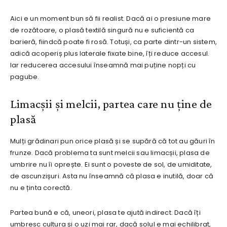
Aici e un moment bun să fii realist. Dacă ai o presiune mare
de rozătoare, o plasă textilă singură nu e suficientă ca
barieră, fiindcă poate fi rosă. Totuși, ca parte dintr-un sistem,
adică acoperiș plus laterale fixate bine, îți reduce accesul.
Iar reducerea accesului înseamnă mai puține nopți cu
pagube.
Limacșii și melcii, partea care nu ține de
plasă
Mulți grădinari pun orice plasă și se supără că tot au găuri în
frunze. Dacă problema ta sunt melcii sau limacșii, plasa de
umbrire nu îi oprește. Ei sunt o poveste de sol, de umiditate,
de ascunzișuri. Asta nu înseamnă că plasa e inutilă, doar că
nu e ținta corectă.
Partea bună e că, uneori, plasa te ajută indirect. Dacă îți
umbresc cultura și o uzi mai rar, dacă solul e mai echilibrat,