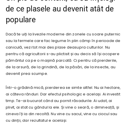
de ce plasele au devenit atât de
populare
Dacă te uiți la livezile moderne din zonele cu soare puternic
sau la fermele care fac legume în plin câmp în perioade de
caniculă, vezi tot mai des plase deasupra culturilor. Nu
pentru că agricultorii s-au plictisit și au decis să își acopere
pământul ca pe o mașină parcată. Ci pentru că pierderile,
de la arsură, de la grindină, de la păsări, de la insecte, au
devenit prea scumpe.
Într-o grădină mică, pierderea se simte altfel. Nu ai hectare,
ai câteva rânduri. Dar efectul psihologic e același. Ai investit
timp. Te-ai bucurat când au pornit răsadurile. Ai udat, ai
plivit, ai stat cu gândul la ele. Și vine o seară, o dimineață, și
cineva îți ia din recoltă. Nu vine cu sacul, vine cu ciocul sau
cu dinții, dar rezultatul e același.