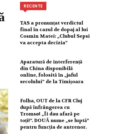
RECENTE
ă
TAS a pronunțat verdictul
final în cazul de dopaj al lui
Cosmin Matei: „Clubul Sepsi
va accepta decizia”
Aparatură de interferență
din China disponibilă
online, folosită în „jaful
secolului” de la Timișoara
Folha, OUT de la CFR Cluj
după înfrângerea cu
Tromsø! „Îi dau afară pe
toți!”. DOUĂ nume „se luptă”
pentru funcția de antrenor.