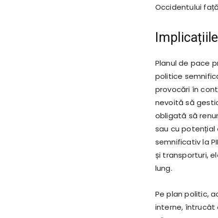
Occidentului față
Implicațiil
Planul de pace p
politice semnific
provocări în con
nevoită să gestio
obligată să renun
sau cu potențial
semnificativ la PI
și transporturi,
lung.
Pe plan politic, 
interne, întrucât