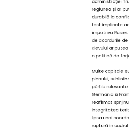
administrației T
regiunea și ar pu
durabilă la confl
fost implicate a
împotriva Rusiei,
de acordurile de 
Kievului ar pute
o politică de forț
Multe capitale eu
planului, sublini
părțile relevante
Germania și Franț
reafirmat spriji
integritatea teri
lipsa unei coordo
ruptură în cadrul