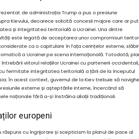
rezentat de administrația Trump a pus o presiune
upra Kievului, deoarece solicită concesii majore care ar pu
tea și integritatea teritorială a Ucrainei. Una dintre
cultăți este legată de acceptarea unor compromisuri teritor
considerate ca o capitulare în fața cerințelor externe, slăbi
plomatică a Ucrainei pe scena internațională. Totodată, pla
trebării viitorul relațiilor Ucrainei cu partenerii occidentali
cu fermitate integritatea teritorială a țării de la începutul
usia. În acest context, guvernul de la Kiev trebuie să navigh
presiunile externe și așteptările interne, încercând să
le naționale fără a-și înstrăina aliații tradiționali.
aților europeni
au răspuns cu îngrijorare și scepticism la planul de pace al