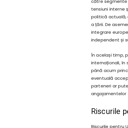
către segmente i
tensiuni interne
politică actuală,
a țării. De asem
integrare europea
independent și s
În același timp, p
internaționali, î
până acum principa
eventuală accept
parteneri ar pute
angajamentelor de
Riscurile 
Riscurile pentru 