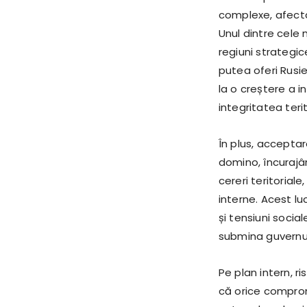
complexe, afectân
Unul dintre cele 
regiuni strategic
putea oferi Rusie
la o creștere a i
integritatea terit
În plus, accepta
domino, încurajân
cereri teritorial
interne. Acest lu
și tensiuni socia
submina guvernul
Pe plan intern, ri
că orice comprom