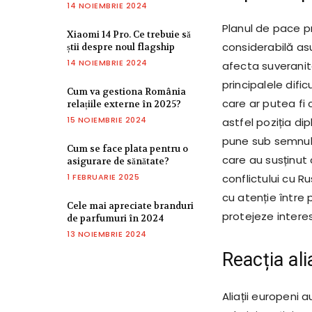
14 NOIEMBRIE 2024
Planul de pace p
Xiaomi 14 Pro. Ce trebuie să
considerabilă as
știi despre noul flagship
14 NOIEMBRIE 2024
afecta suveranita
principalele difi
Cum va gestiona România
care ar putea fi 
relațiile externe în 2025?
15 NOIEMBRIE 2024
astfel poziția di
pune sub semnul în
Cum se face plata pentru o
care au susținut 
asigurare de sănătate?
1 FEBRUARIE 2025
conflictului cu R
cu atenție între 
Cele mai apreciate branduri
protejeze interese
de parfumuri în 2024
13 NOIEMBRIE 2024
Reacția ali
Aliații europeni 