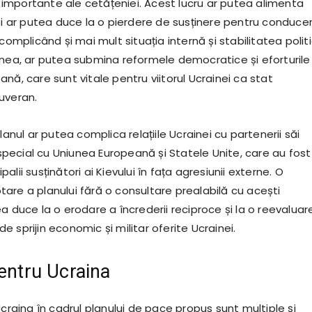
mportante ale cetățeniei. Acest lucru ar putea alimenta
 și ar putea duce la o pierdere de susținere pentru conduce
 complicând și mai mult situația internă și stabilitatea polit
enea, ar putea submina reformele democratice și eforturile
nă, care sunt vitale pentru viitorul Ucrainei ca stat
uveran.
lanul ar putea complica relațiile Ucrainei cu partenerii săi
n special cu Uniunea Europeană și Statele Unite, care au fost
lii susținători ai Kievului în fața agresiunii externe. O
are a planului fără o consultare prealabilă cu acești
a duce la o erodare a încrederii reciproce și la o reevaluar
 sprijin economic și militar oferite Ucrainei.
pentru Ucraina
Ucraina în cadrul planului de pace propus sunt multiple și