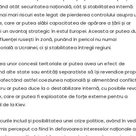
d atât securitatea națională, cât și stabilitatea internă.
mai mari riscuri este legat de pierderea controlului asupra 
e, care ar putea slăbi capacitatea de apărare a țării și ar
i un avantaj strategic în estul Europei. Aceasta ar putea d
nfluenței rusești în zonă, punând în pericol nu numai
orială a Ucrainei, ci și stabilitatea întregii regiuni.
rea unor concesii teritoriale ar putea avea un efect de
d alte state sau entități separatiste să își revendice propr
e, afectând astfel coeziunea națională și alimentând conflic
cru ar putea duce la o destabilizare internă, cu posibile rev
le, care ar putea fi exploatate de forțe externe pentru a
 de la Kiev.
scurile includ și posibilitatea unei crize politice, având în ve
is perceput ca fiind în defavoarea intereselor naționale a