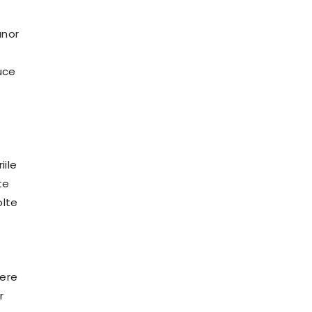
unor
uce
iile
te
olte
dere
r