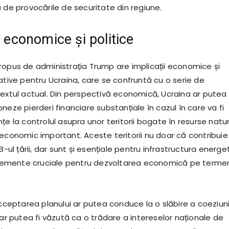
 de provocările de securitate din regiune.
e economice și politice
ropus de administrația Trump are implicații economice și
ative pentru Ucraina, care se confruntă cu o serie de
textul actual. Din perspectivă economică, Ucraina ar putea 
neze pierderi financiare substanțiale în cazul în care va fi
țe la controlul asupra unor teritorii bogate în resurse natu
 economic important. Aceste teritorii nu doar că contribuie
B-ul țării, dar sunt și esențiale pentru infrastructura energe
 elemente cruciale pentru dezvoltarea economică pe terme
acceptarea planului ar putea conduce la o slăbire a coeziuni
 ar putea fi văzută ca o trădare a intereselor naționale de