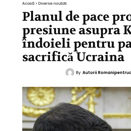
Acasă
Diverse noutati
Planul de pace pr
presiune asupra K
îndoieli pentru pa
sacrifică Ucraina
By
Autorii Romanipentru
DIVERSE NOUTATI