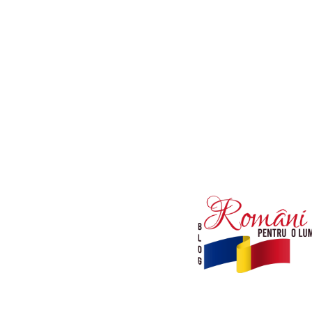
Afaceri si Industrii
Diverse noutati
Sanatate / Hobby