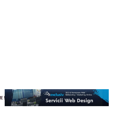
Cultura si Entertainment
Home & Deco
Tech