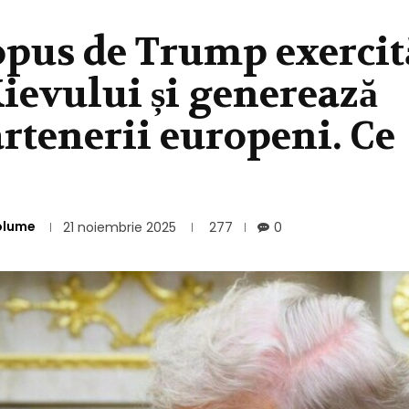
opus de Trump exercit
ievului și generează
rtenerii europeni. Ce
olume
21 noiembrie 2025
277
0