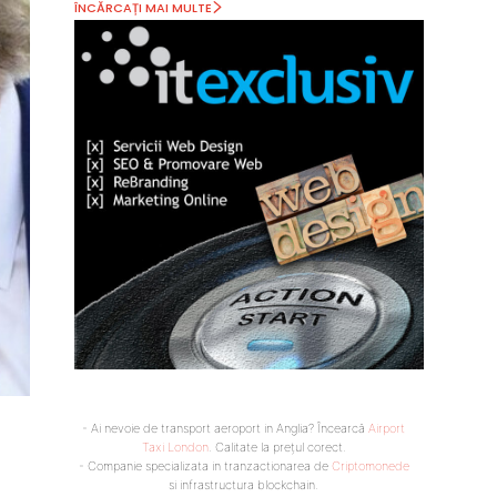
ÎNCĂRCAȚI MAI MULTE
- Ai nevoie de transport aeroport in Anglia? Încearcă
Airport
Taxi London
. Calitate la prețul corect.
- Companie specializata in tranzactionarea de
Criptomonede
si infrastructura blockchain.