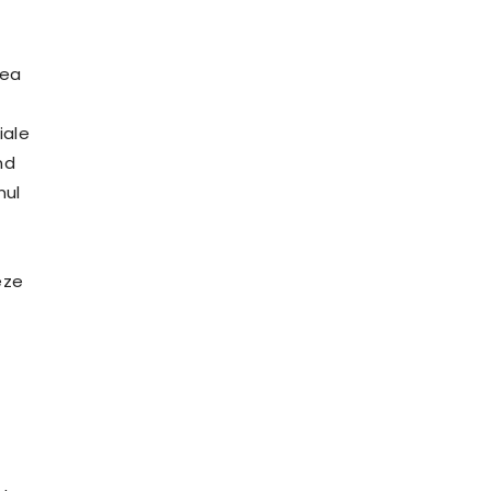
tea
iale
nd
nul
,
eze