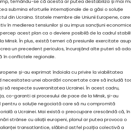
rump, temându-se că acesta ar putea destabiliza și mai mu
tea submina eforturile internaționale de a găsi o soluție
ictul din Ucraina. Statele membre ale Uniunii Europene, care
ctiv în medierea tensiunilor și au impus sancțiuni economic
 percep acest plan ca o deviere posibilă de la cadrul stabili
la Minsk. În plus, există temeri că presiunile exercitate asu
a crea un precedent periculos, încurajând alte puteri să ad
ă în conflictele regionale.
ropene și-au exprimat îndoiala cu privire la viabilitatea
ind necesitatea unei abordări concertate care să includă to
 și să respecte suveranitatea Ucrainei. În acest cadru,
a, co-garanti ai procesului de pace de la Minsk, și-au
nul pentru o soluție negociată care să nu compromită
torială a Ucrainei. Mai există o preocupare crescândă că, în
nări strânse cu aliații europeni, planul ar putea provoca o
 alianței transatlantice, slăbind astfel poziția colectivă a