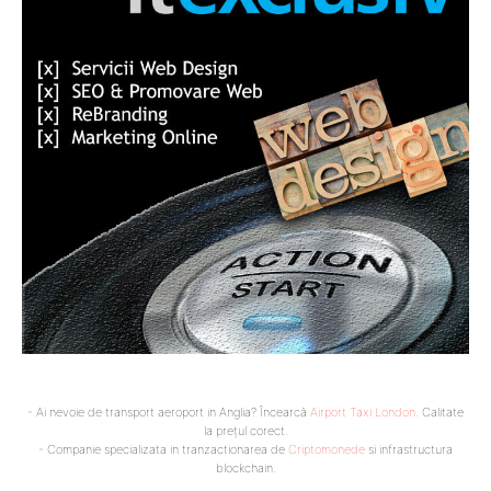
- Ai nevoie de transport aeroport in Anglia? Încearcă
Airport Taxi London
. Calitate
la prețul corect.
- Companie specializata in tranzactionarea de
Criptomonede
si infrastructura
blockchain.