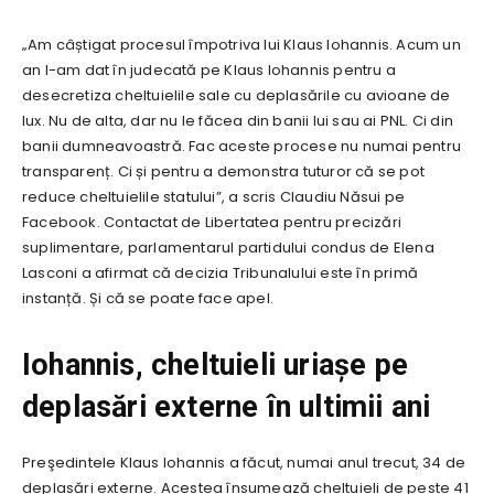
„Am câștigat procesul împotriva lui Klaus Iohannis. Acum un
an l-am dat în judecată pe Klaus Iohannis pentru a
desecretiza cheltuielile sale cu deplasările cu avioane de
lux. Nu de alta, dar nu le făcea din banii lui sau ai PNL. Ci din
banii dumneavoastră. Fac aceste procese nu numai pentru
transparenț. Ci și pentru a demonstra tuturor că se pot
reduce cheltuielile statului”, a scris Claudiu Năsui pe
Facebook. Contactat de Libertatea pentru precizări
suplimentare, parlamentarul partidului condus de Elena
Lasconi a afirmat că decizia Tribunalului este în primă
instanță. Și că se poate face apel.
Iohannis, cheltuieli uriașe pe
deplasări externe în ultimii ani
Preşedintele Klaus Iohannis a făcut, numai anul trecut, 34 de
deplasări externe. Acestea însumează cheltuieli de peste 41