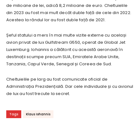
de milioane de lei, adică 8,2 milioane de euro. Cheltuielile
din 2023 au fost mai mult decât duble față de cele din 2022.
Acestea la rândul lor au fost duble față de 2021.
Șeful statului a mers în mai multe vizite externe cu același
avion privat de lux Gulfstream G550, operat de Global Jet
Luxemburg. Iohannis a călătorit cu această aeronavă în
destinații scumpe precum SUA, Emiratele Arabe Unite,
Tanzania, Capul Verde, Senegal și Coreea de Sud.
Cheltuielile pe larg au fost comunicate oficial de
Administrația Prezidențială. Dar cele individuale și cu avionul
de lux au fost trecute la secret.
Tags
Klaus Iohannis