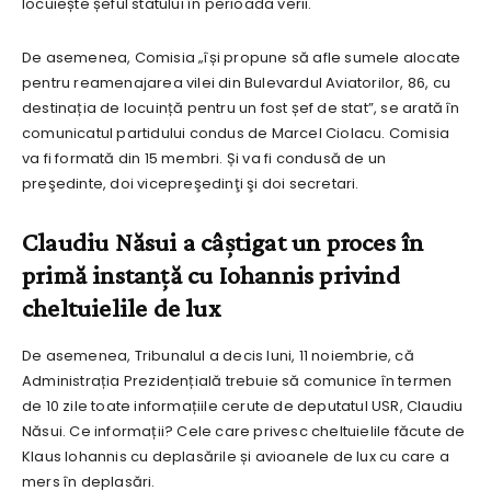
locuiește șeful statului în perioada verii.
De asemenea, Comisia „își propune să afle sumele alocate
pentru reamenajarea vilei din Bulevardul Aviatorilor, 86, cu
destinația de locuință pentru un fost șef de stat”, se arată în
comunicatul partidului condus de Marcel Ciolacu. Comisia
va fi formată din 15 membri. Și va fi condusă de un
preşedinte, doi vicepreşedinţi şi doi secretari.
Claudiu Năsui a câștigat un proces în
primă instanță cu Iohannis privind
cheltuielile de lux
De asemenea, Tribunalul a decis luni, 11 noiembrie, că
Administrația Prezidențială trebuie să comunice în termen
de 10 zile toate informațiile cerute de deputatul USR, Claudiu
Năsui. Ce informații? Cele care privesc cheltuielile făcute de
Klaus Iohannis cu deplasările și avioanele de lux cu care a
mers în deplasări.