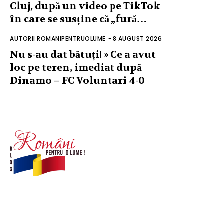
Cluj, după un video pe TikTok
în care se susține că „fură…
AUTORII ROMANIPENTRUOLUME
-
8 AUGUST 2026
Nu s-au dat bătuți! » Ce a avut
loc pe teren, imediat după
Dinamo – FC Voluntari 4-0
© Acest site este creat si administrat de
romanipentruolume.ro
. Toate drepturile rezervate.