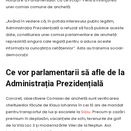
Hotărâre a Parlamentului. Cu ce scop? Pentru înfiinţarea
unei comisii comune de anchetă.
„Având în vedere că, în pofida interesului public legitim,
Administrația Prezidențială a refuzat să facă publice aceste
date, constituirea unei comisii parlamentare de anchetă
reprezintă singura cale legală pentru a aduce aceste
informații la cunoștința cetățenilor”. Asta au transmis social-
democrații.
Ce vor parlamentarii să afle de la
Administrația Prezidențială
Concret, obiectivele Comisiei de anchetă sunt verificarea
cheltuielilor făcute de Klaus Iohannis în cei 10 ani de mandat
pentru transportul de lux și escalele la
Sibiu.
Precum și cazări
premium în deplasări, vacanțele de schi, terenurile de golf
de la Vila Lac 3 și modernizările Vilei de la Neptun. Aici