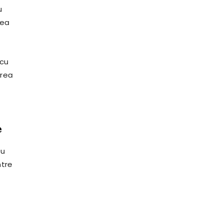
u
tea
 cu
area
e
cu
ntre