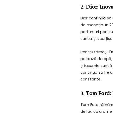
2.
Dior: Inova
Dior continuă să
de excepție. În 2
parfumuri pentru
santal și scorțiș
Pentru femei,
J’
pe bază de apă, 
și iasomie sunt î
continuă să fie un
constante.
3.
Tom Ford: 
Tom Ford rămâne 
de lux, cu arome 