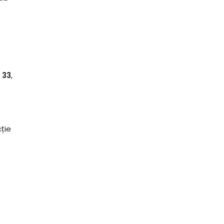
 33
,
ție