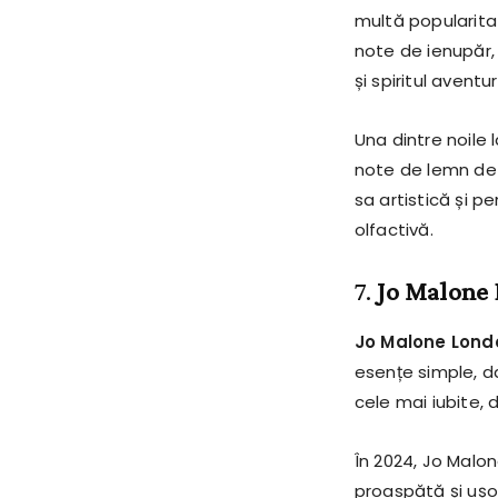
multă popularita
note de ienupăr, 
și spiritul aventu
Una dintre noile 
note de lemn de 
sa artistică și 
olfactivă.
7.
Jo Malone 
Jo Malone Lond
esențe simple, d
cele mai iubite, 
În 2024, Jo Malo
proaspătă și ușo