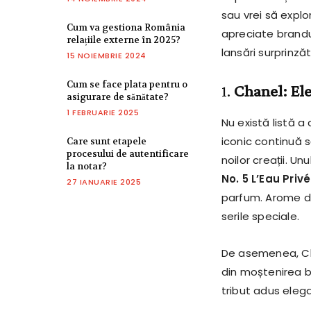
sau vrei să explor
Cum va gestiona România
apreciate brandur
relațiile externe în 2025?
lansări surprinz
15 NOIEMBRIE 2024
Cum se face plata pentru o
1.
Chanel: El
asigurare de sănătate?
1 FEBRUARIE 2025
Nu există listă 
iconic continuă să
Care sunt etapele
procesului de autentificare
noilor creații. U
la notar?
No. 5 L’Eau Priv
27 IANUARIE 2025
parfum. Arome de
serile speciale.
De asemenea, Cha
din moștenirea br
tribut adus eleg