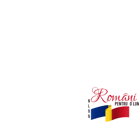
Afaceri si Industrii
Diverse noutati
Sanatate / Hobby