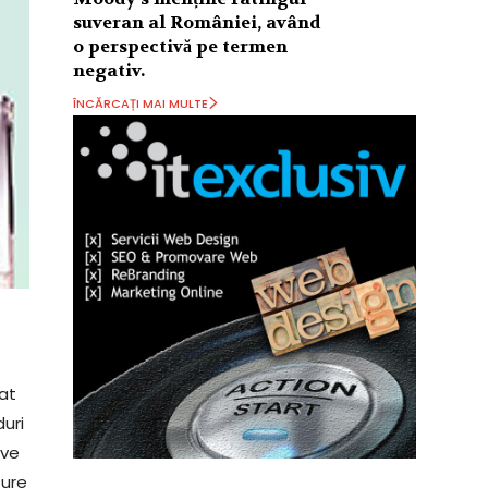
suveran al României, având
o perspectivă pe termen
negativ.
ÎNCĂRCAȚI MAI MULTE
at
duri
ive
ture