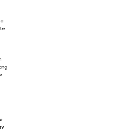
ng
ute
m
lang
or
le
ry