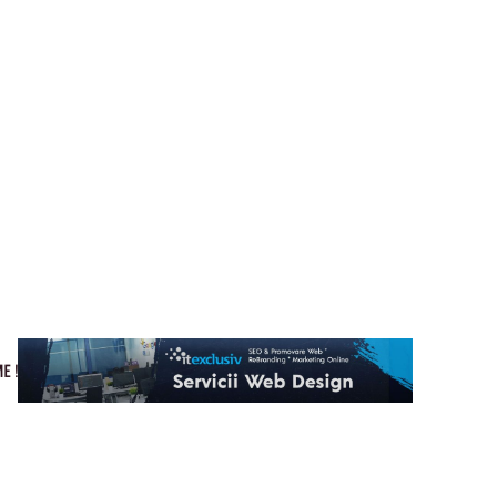
Cultura si Entertainment
Home & Deco
Tech