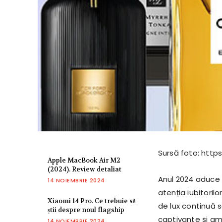
Sursă foto: http
Apple MacBook Air M2
(2024). Review detaliat
Anul 2024 aduce 
14 NOIEMBRIE 2024
atenția iubitoril
Xiaomi 14 Pro. Ce trebuie să
de lux continuă 
știi despre noul flagship
captivante și am
14 NOIEMBRIE 2024