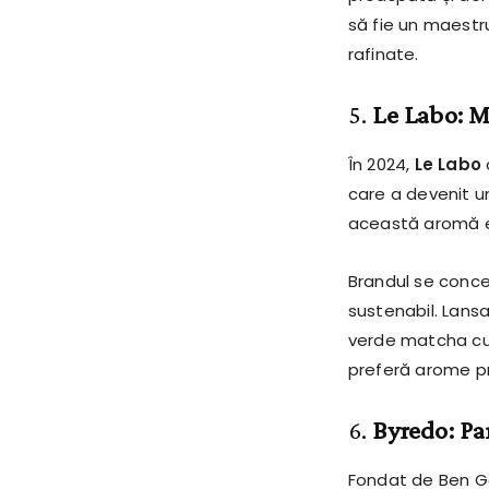
să fie un maestru
rafinate.
5.
Le Labo: M
În 2024,
Le Labo
care a devenit u
această aromă es
Brandul se conce
sustenabil. Lans
verde matcha cu 
preferă arome pro
6.
Byredo: Pa
Fondat de Ben 