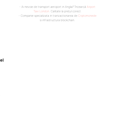
- Ai nevoie de transport aeroport in Anglia? Încearcă
Airport
Taxi London
. Calitate la prețul corect.
- Companie specializata in tranzactionarea de
Criptomonede
si infrastructura blockchain.
el
e