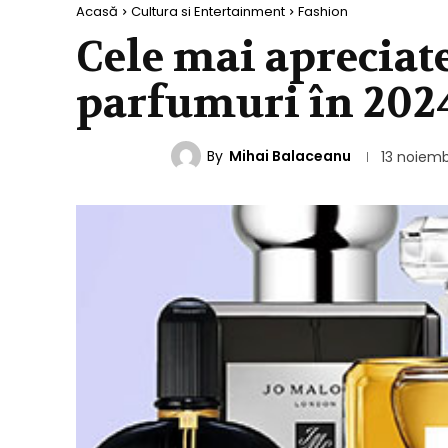
Acasă
Cultura si Entertainment
Fashion
Cele mai apreciat
parfumuri în 202
By
Mihai Balaceanu
FASHION
13 noiemb