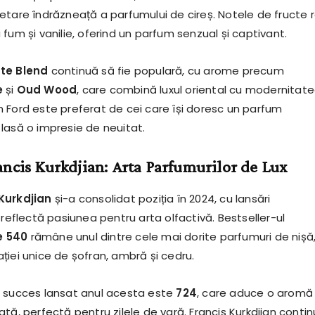
pretare îndrăzneață a parfumului de cireș. Notele de fructe r
fum și vanilie, oferind un parfum senzual și captivant.
ate Blend
continuă să fie populară, cu arome precum
e
și
Oud Wood
, care combină luxul oriental cu modernitat
 Ford este preferat de cei care își doresc un parfum
lasă o impresie de neuitat.
ncis Kurkdjian: Arta Parfumurilor de Lux
Kurkdjian
și-a consolidat poziția în 2024, cu lansări
 reflectă pasiunea pentru arta olfactivă. Bestseller-ul
e 540
rămâne unul dintre cele mai dorite parfumuri de nișă
ției unice de șofran, ambră și cedru.
 succes lansat anul acesta este
724
, care aduce o aromă
tă, perfectă pentru zilele de vară. Francis Kurkdjian conti