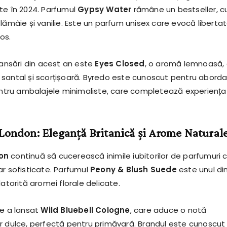
te în 2024. Parfumul
Gypsy Water
rămâne un bestseller, c
lămâie și vanilie. Este un parfum unisex care evocă liberta
ros.
lansări din acest an este
Eyes Closed
, o aromă lemnoasă,
santal și scorțișoară. Byredo este cunoscut pentru abord
pentru ambalajele minimaliste, care completează experiența
London: Eleganță Britanică și Arome Natural
on
continuă să cucerească inimile iubitorilor de parfumuri 
ar sofisticate. Parfumul
Peony & Blush Suede
este unul di
datorită aromei florale delicate.
ne a lansat
Wild Bluebell Cologne
, care aduce o notă
r dulce, perfectă pentru primăvară. Brandul este cunoscut