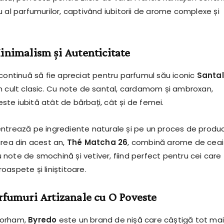
 al parfumurilor, captivând iubitorii de arome complexe și
inimalism și Autenticitate
continuă să fie apreciat pentru parfumul său iconic
Santal
n cult clasic. Cu note de santal, cardamom și ambroxan,
te iubită atât de bărbați, cât și de femei.
ntrează pe ingrediente naturale și pe un proces de produc
area din acest an,
Thé Matcha 26
, combină arome de ceai
note de smochină și vetiver, fiind perfect pentru cei care
aspete și liniștitoare.
rfumuri Artizanale cu O Poveste
Gorham,
Byredo
este un brand de nișă care câștigă tot mai