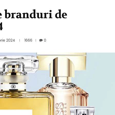
e branduri de
4
rie 2024
1666
0