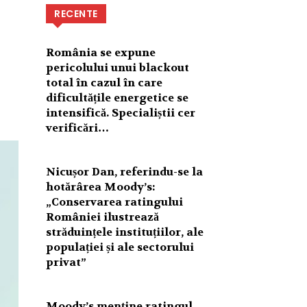
RECENTE
România se expune
pericolului unui blackout
total în cazul în care
dificultățile energetice se
intensifică. Specialiștii cer
verificări…
Nicușor Dan, referindu-se la
hotărârea Moody’s:
„Conservarea ratingului
României ilustrează
străduințele instituțiilor, ale
populației și ale sectorului
privat”
Moody’s menține ratingul