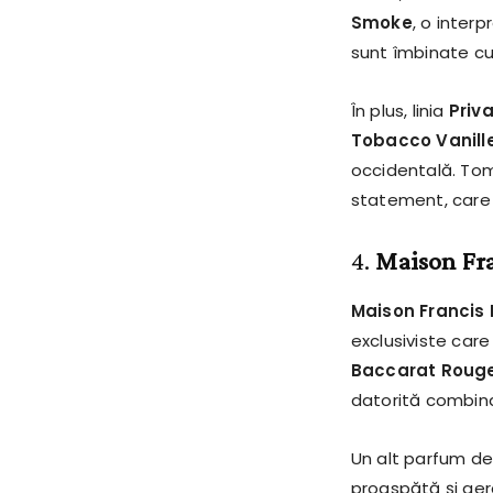
Smoke
, o inter
sunt îmbinate cu 
În plus, linia
Priv
Tobacco Vanill
occidentală. Tom
statement, care 
4.
Maison Fra
Maison Francis 
exclusiviste care
Baccarat Roug
datorită combina
Un alt parfum de
proaspătă și aera