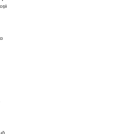
oșii
ea
,
nuă