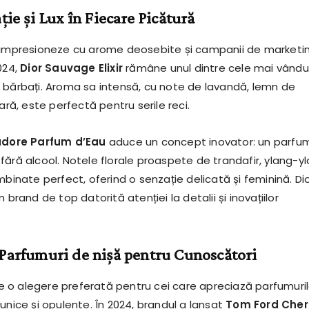
ție și Lux în Fiecare Picătură
 impresioneze cu arome deosebite și campanii de marketi
024,
Dior Sauvage Elixir
rămâne unul dintre cele mai vând
 bărbați. Aroma sa intensă, cu note de lavandă, lemn de
oară, este perfectă pentru serile reci.
adore Parfum d’Eau
aduce un concept inovator: un parfu
fără alcool. Notele florale proaspete de trandafir, ylang-y
mbinate perfect, oferind o senzație delicată și feminină. Di
 brand de top datorită atenției la detalii și inovațiilor
Parfumuri de nișă pentru Cunoscători
o alegere preferată pentru cei care apreciază parfumuri
unice și opulente. În 2024, brandul a lansat
Tom Ford Cher