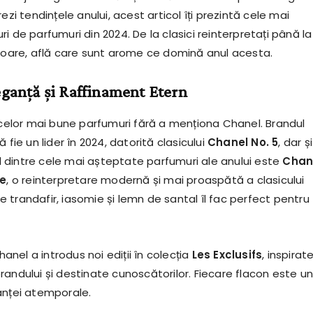
ezi tendințele anului, acest articol îți prezintă cele mai
i de parfumuri din 2024. De la clasici reinterpretați până la
ătoare, află care sunt arome ce domină anul acesta.
eganță și Raffinament Etern
a celor mai bune parfumuri fără a menționa Chanel. Brandul
 fie un lider în 2024, datorită clasicului
Chanel No. 5
, dar și
nul dintre cele mai așteptate parfumuri ale anului este
Chan
ée
, o reinterpretare modernă și mai proaspătă a clasicului
 trandafir, iasomie și lemn de santal îl fac perfect pentru
nel a introdus noi ediții în colecția
Les Exclusifs
, inspirat
andului și destinate cunoscătorilor. Fiecare flacon este un
anței atemporale.