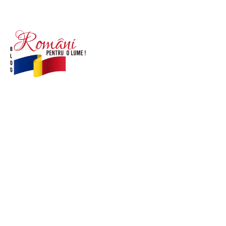
© Acest site este creat si administrat de
romanipentruolume.ro
. Toate drepturile rezervate.
Link-uri utile
POLITICĂ DE CONFIDENȚIALITATE –
ROMANIAPENTRUOLUME.RO
CONTACT ROMANIPENTRUOLUME.RO