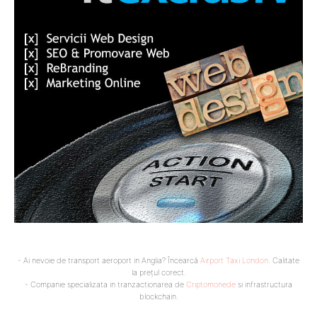
- Ai nevoie de transport aeroport in Anglia? Încearcă
Airport Taxi London
. Calitate
la prețul corect.
- Companie specializata in tranzactionarea de
Criptomonede
si infrastructura
blockchain.