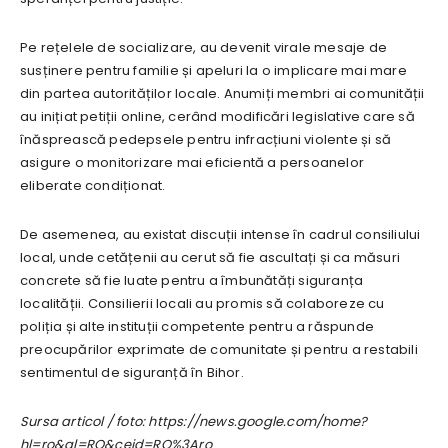
Pe rețelele de socializare, au devenit virale mesaje de
susținere pentru familie și apeluri la o implicare mai mare
din partea autorităților locale. Anumiți membri ai comunității
au inițiat petiții online, cerând modificări legislative care să
înăsprească pedepsele pentru infracțiuni violente și să
asigure o monitorizare mai eficientă a persoanelor
eliberate condiționat.
De asemenea, au existat discuții intense în cadrul consiliului
local, unde cetățenii au cerut să fie ascultați și ca măsuri
concrete să fie luate pentru a îmbunătăți siguranța
localității. Consilierii locali au promis să colaboreze cu
poliția și alte instituții competente pentru a răspunde
preocupărilor exprimate de comunitate și pentru a restabili
sentimentul de siguranță în Bihor.
Sursa articol / foto: https://news.google.com/home?
hl=ro&gl=RO&ceid=RO%3Aro