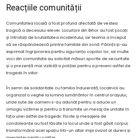
Reacțiile comunității
Comunitatea locală a fost profund afectată de vestea
tragică a decesului elevei. Locuitorii din Bihor au fost șocați
și întristați de brutalitatea incidentului, iar teama a început
să se răspândească printre familiile din zonă. Părinții și-au
exprimat îngrijorarea pentru siguranța copiilor lor, iar multe
voci din comunitate au solicitat măsuri sporite de securitate
și o prezență mai vizibilă a poliției pentru a preveni astfel de
tragedii în viitor.
În semn de solidaritate cu familia îndurerată, localnicii au
organizat o veghe la lumina lumânărilor în centrul orașului,
unde sute de oameni s-au adunat pentru a aduce un
omagiu victimei și pentru a transmite un mesaj de unitate în
fața unei astfel de tragedii. Florile și mesajele de
condoleanțe au fost lăsate la locul unde a fost găsit corpul,
transformând acel spațiu într-un altar improvizat al durerii și
speranței pentru justiție.