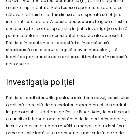
cazului. Acestea au fost adunate cu grijă și trimise pentru
analize suplimentare. Fata fusese raportată dispărută cu
câteva zile înainte, iar familia sa era disperată să obțină
informații despre ea. Această descoperire tragică a fost un
șoc pentru toți cei apropiați și a inițiat o investigație extinsă
pentru a determina circumstanțele exacte ale decesului.
Poliția a început imediat cercetările, încercând să
stabilească o succesiune logică a evenimentelor și să
identifice persoanele care ar fi putut fi implicate în această
nenorocire.
Investigația poliției
Poliția a sporit eforturile pentru a soluționa cazul, constituind
o echipă specială de anchetatori experimentați din cadrul
Inspectoratului Județean de Poliție Bihor. Aceștia au început
cu analiza tuturor probelor strânse de la locul descoperirii,
inclusiv amprente și mostre ADN, cu scopul de a identifica
orice posibile legături cu persoane cunoscute în baza de