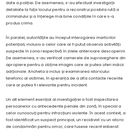
date a poliției. De asemenea, s-au efectuat investigații
detaliate la fața locului pentru a reconstrui posibila rută a
criminalului și a înțelege mai bine condițiile în care s-a
produs crima.
În paralel, autoritățile au început interogarea martorilor
potențiali, inclusiv a celor care ar fi putut observa activități
suspecte în zona respectivă în zilele anterioare descoperirii.
De asemenea, s-au verificat camerele de supraveghere din
apropiere pentru a obține imagini care ar putea oferi indicii
adiționale. Ancheta a inclus și examinarea istoricului
telefonic al victimei, în speranța de a afla contacte recente
care ar putea fi relevante pentru incident.
Un alt element esențial al investigației a fost inspectarea
persoanelor cu antecedente penale din zonă, în special a
celor cunoscuți pentru infracțiuni violente. În acest context, a
fost identificat un suspect principal, un recidivist cu un istoric
de condamnări pentru omor, care fusese recent eliberat.