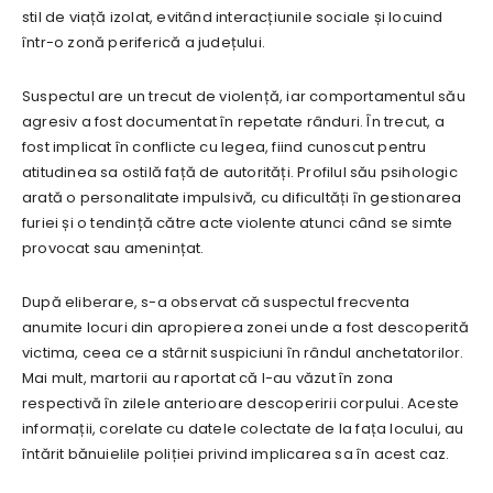
stil de viață izolat, evitând interacțiunile sociale și locuind
într-o zonă periferică a județului.
Suspectul are un trecut de violență, iar comportamentul său
agresiv a fost documentat în repetate rânduri. În trecut, a
fost implicat în conflicte cu legea, fiind cunoscut pentru
atitudinea sa ostilă față de autorități. Profilul său psihologic
arată o personalitate impulsivă, cu dificultăți în gestionarea
furiei și o tendință către acte violente atunci când se simte
provocat sau amenințat.
După eliberare, s-a observat că suspectul frecventa
anumite locuri din apropierea zonei unde a fost descoperită
victima, ceea ce a stârnit suspiciuni în rândul anchetatorilor.
Mai mult, martorii au raportat că l-au văzut în zona
respectivă în zilele anterioare descoperirii corpului. Aceste
informații, corelate cu datele colectate de la fața locului, au
întărit bănuielile poliției privind implicarea sa în acest caz.