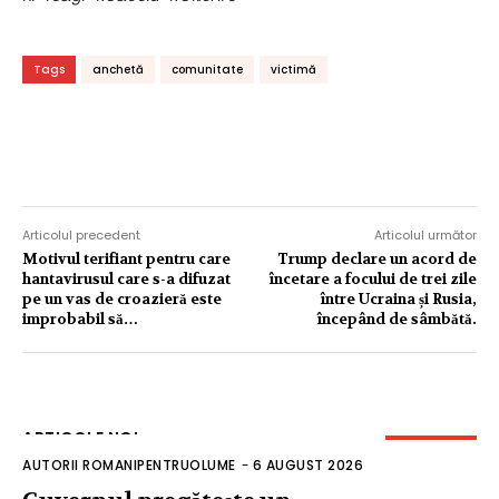
Tags
anchetă
comunitate
victimă
Articolul precedent
Articolul următor
Motivul terifiant pentru care
Trump declare un acord de
hantavirusul care s-a difuzat
încetare a focului de trei zile
pe un vas de croazieră este
între Ucraina și Rusia,
improbabil să…
începând de sâmbătă.
ARTICOLE NOI
AUTORII ROMANIPENTRUOLUME
-
6 AUGUST 2026