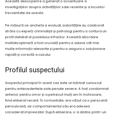
Această descoperire a generat o accentuare a
investigațiilor asupra activităților sale recente și a locurilor
frecventate de acesta.
Pe măsură ce ancheta a evoluat, autoritățile au colaborat
strâns cu experți criminaliști și psihologi pentru a contura un
profil detaliat al posibilului infractor. Această abordare
multidisciplinară a fost crucială pentru a aduna cât mai
multe informații relevante și pentru a asigura o soluționare
rapidă și corectă a cazului.
Profilul suspectului
Suspectul principal în acest caz este un bărbat cunoscut
pentru antecedentele sale penale severe. A fost condamnat
anterior pentru omor și a petrecut mulți ani în închisoare,
fiind eliberat recent. În comunitate, era văzut ca o persoană
periculoasă, iar comportamentul său era adesea
considerat imprevizibil. După eliberare, s-a distins printr-un