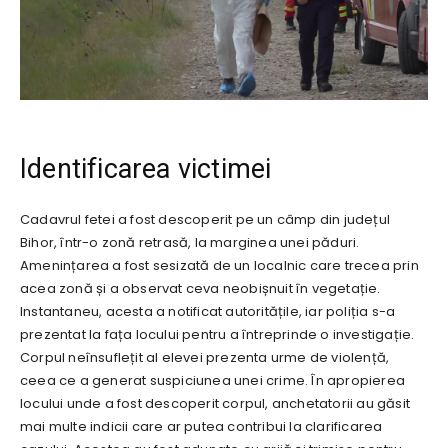
Identificarea victimei
Cadavrul fetei a fost descoperit pe un câmp din județul
Bihor, într-o zonă retrasă, la marginea unei păduri.
Amenințarea a fost sesizată de un localnic care trecea prin
acea zonă și a observat ceva neobișnuit în vegetație.
Instantaneu, acesta a notificat autoritățile, iar poliția s-a
prezentat la fața locului pentru a întreprinde o investigație.
Corpul neînsuflețit al elevei prezenta urme de violență,
ceea ce a generat suspiciunea unei crime. În apropierea
locului unde a fost descoperit corpul, anchetatorii au găsit
mai multe indicii care ar putea contribui la clarificarea