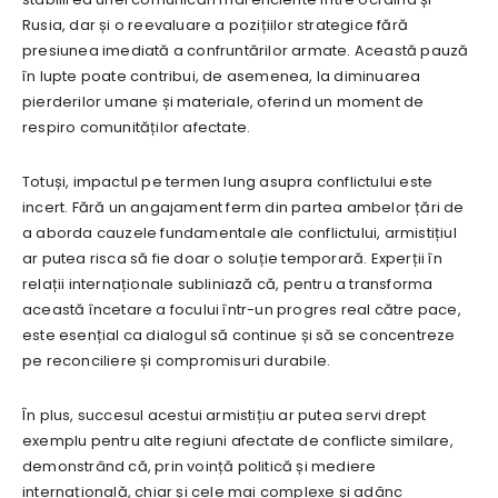
Rusia, dar și o reevaluare a pozițiilor strategice fără
presiunea imediată a confruntărilor armate. Această pauză
în lupte poate contribui, de asemenea, la diminuarea
pierderilor umane și materiale, oferind un moment de
respiro comunităților afectate.
Totuși, impactul pe termen lung asupra conflictului este
incert. Fără un angajament ferm din partea ambelor țări de
a aborda cauzele fundamentale ale conflictului, armistițiul
ar putea risca să fie doar o soluție temporară. Experții în
relații internaționale subliniază că, pentru a transforma
această încetare a focului într-un progres real către pace,
este esențial ca dialogul să continue și să se concentreze
pe reconciliere și compromisuri durabile.
În plus, succesul acestui armistițiu ar putea servi drept
exemplu pentru alte regiuni afectate de conflicte similare,
demonstrând că, prin voință politică și mediere
internațională, chiar și cele mai complexe și adânc