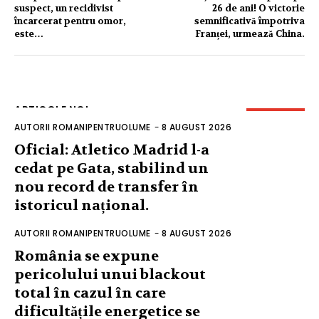
suspect, un recidivist
26 de ani! O victorie
încarcerat pentru omor,
semnificativă împotriva
este…
Franței, urmează China.
ARTICOLE NOI
AUTORII ROMANIPENTRUOLUME
-
8 AUGUST 2026
Oficial: Atletico Madrid l-a
cedat pe Gata, stabilind un
nou record de transfer în
istoricul național.
AUTORII ROMANIPENTRUOLUME
-
8 AUGUST 2026
România se expune
pericolului unui blackout
total în cazul în care
dificultățile energetice se