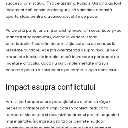
succesul armistițiului. În același timp, Rusia și Ucraina au fost
îndemnate să continue dialogul și să valorifice această
oportunitate pentru a avansa discuțiile de pace.
Pe de altă parte, anumiți analiști și experți în securitate și-au
manifestat scepticismul, având în vedere istoria
anterioarelor încercări de armistițiu care nu au condus la
rezultate durabile. Aceștia avertizează asupra riscului de a
reaprinde tensiunile imediat după încheierea perioadei de
încetare a focului, dacă nu sunt implementate măsuri
concrete pentru o soluționare pe termen lung a conflictului.
Impact asupra conflictului
Armistițiul temporar are potențialul de a oferi un răgaz
necesar ambelor părți implicate în conflict, reducând
temporar violențele și deschizând drumul pentru negocieri
mai înaintate. Încetarea ostilităților permite nu doar
stabilirea unei comunicări mai eficiente între Ucraina și