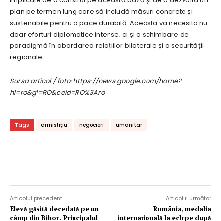
implicate de a construi pe această bază și de a dezvolta un
plan pe termen lung care să includă măsuri concrete și
sustenabile pentru o pace durabilă. Aceasta va necesita nu
doar eforturi diplomatice intense, ci și o schimbare de
paradigmă în abordarea relațiilor bilaterale și a securității
regionale.
Sursa articol / foto: https://news.google.com/home?
hl=ro&gl=RO&ceid=RO%3Aro
Tags
armistițiu
negocieri
umanitar
Articolul precedent
Articolul următor
Elevă găsită decedată pe un
România, medalia
câmp din Bihor. Principalul
internațională la echipe după