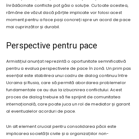
înrădăcinate conflicte pot găsi o soluție. Cu toate acestea,
rămâne de văzut dacă părțile implicate vor folosi acest
moment pentru a face pași concreți spre un acord de pace
mai cuprinzător și durabil.
Perspective pentru pace
Armistițiul anunțat reprezintă o oportunitate semnificativă
pentru a evalua perspectivele de pace în zonă. Un prim pas
esențial este stabilirea unui cadru de dialog continuu între
Ucraina și Rusia, care să permită abordarea problemelor
fundamentale ce au dus la izbucnirea conflictului. Acest
proces de dialog trebuie să fie sprijinit de comunitatea
internațională, care poate juca un rol de mediator și garant
al eventualelor acorduri de pace.
Un alt element crucial pentru consolidarea păcii este
implicarea societății civile și a organizațiilor non-