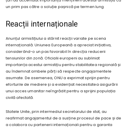
țări au accentuat importanța menținerii acestui armistițiu ca
un prim pas către o soluție pașnică pe termen lung.
Reacții internaționale
Anunțul armistițiului a stârnit reacții variate pe scena
internațională. Uniunea Europeană a apreciat inițiativa,
considerând-o un pas favorabil în direcția reducerii
tensiunilor din zonă. Oficialii europeni au subliniat
importanța acestui armistițiu pentru stabilitatea regională și
au îndemnat ambele părți să respecte angajamentele
asumate. De asemenea, ONU a exprimat sprijin pentru
eforturile de mediere și a evidențiat necesitatea asigurării
unui acces umanitar neîngrădit pentru a sprijini populația
civilă afectată.
Statele Unite, prin intermediul secretarului de stat, au
reafirmat angajamentul de a susține procesul de pace și de
a colabora cu partenerii internaționali pentru a garanta