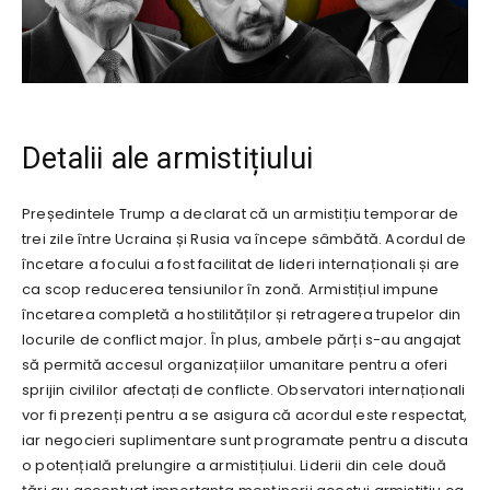
Detalii ale armistițiului
Președintele Trump a declarat că un armistițiu temporar de
trei zile între Ucraina și Rusia va începe sâmbătă. Acordul de
încetare a focului a fost facilitat de lideri internaționali și are
ca scop reducerea tensiunilor în zonă. Armistițiul impune
încetarea completă a hostilităților și retragerea trupelor din
locurile de conflict major. În plus, ambele părți s-au angajat
să permită accesul organizațiilor umanitare pentru a oferi
sprijin civililor afectați de conflicte. Observatori internaționali
vor fi prezenți pentru a se asigura că acordul este respectat,
iar negocieri suplimentare sunt programate pentru a discuta
o potențială prelungire a armistițiului. Liderii din cele două