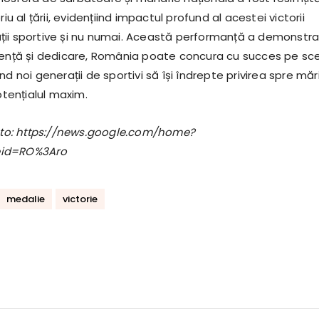
riu al țării, evidențiind impactul profund al acestei victorii
ii sportive și nu numai. Această performanță a demonstra
rență și dedicare, România poate concura cu succes pe sc
nd noi generații de sportivi să își îndrepte privirea spre măr
potențialul maxim.
foto: https://news.google.com/home?
eid=RO%3Aro
medalie
victorie