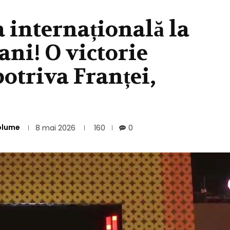
internațională la
ani! O victorie
otriva Franței,
olume
8 mai 2026
160
0