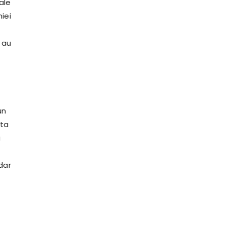
ale
iei
i au
un
pta
a
dar