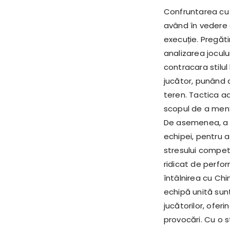
Confruntarea cu 
având în vedere c
execuție. Pregăt
analizarea joculu
contracara stilul
jucător, punând 
teren. Tactica ad
scopul de a menț
De asemenea, a 
echipei, pentru 
stresului compet
ridicat de perfo
întâlnirea cu Chi
echipă unită sun
jucătorilor, ofer
provocări. Cu o s