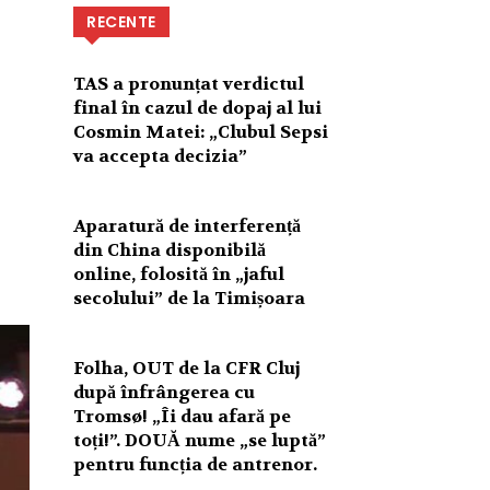
RECENTE
TAS a pronunțat verdictul
final în cazul de dopaj al lui
Cosmin Matei: „Clubul Sepsi
va accepta decizia”
Aparatură de interferență
din China disponibilă
online, folosită în „jaful
secolului” de la Timișoara
Folha, OUT de la CFR Cluj
după înfrângerea cu
Tromsø! „Îi dau afară pe
toți!”. DOUĂ nume „se luptă”
pentru funcția de antrenor.