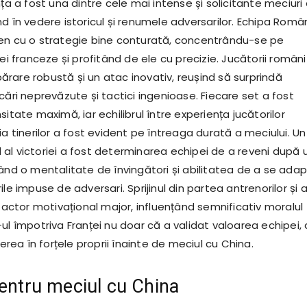
nța a fost una dintre cele mai intense și solicitante meciuri 
d în vedere istoricul și renumele adversarilor. Echipa Român
en cu o strategie bine conturată, concentrându-se pe
pei franceze și profitând de ele cu precizie. Jucătorii român
rare robustă și un atac inovativ, reușind să surprindă
cări neprevăzute și tactici ingenioase. Fiecare set a fost
sitate maximă, iar echilibrul între experiența jucătorilor
ia tinerilor a fost evident pe întreaga durată a meciului. Un
al victoriei a fost determinarea echipei de a reveni după 
tând o mentalitate de învingători și abilitatea de a se ada
ile impuse de adversari. Sprijinul din partea antrenorilor și 
 factor motivațional major, influențând semnificativ moralul
ul împotriva Franței nu doar că a validat valoarea echipei, 
derea în forțele proprii înainte de meciul cu China.
pentru meciul cu China