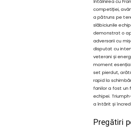
Întâlnirea cu Fra
competiției, avân
a pătruns pe ter
slăbiciunile echi
demonstrat o apă
adversarii cu miș
disputat cu inten
veterani și energ
moment esențial 
set pierdut, ară
rapid la schimbăr
fanilor a fost un
echipei. Triumph-
a întărit și încre
Pregătiri 