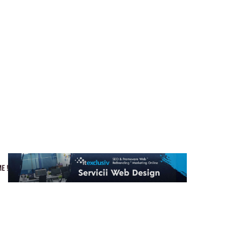
Cultura si Entertainment
Home & Deco
Tech