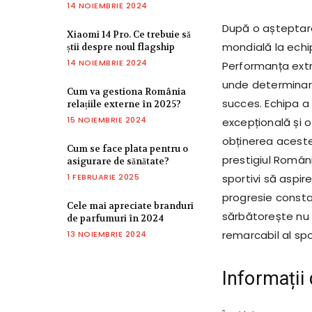
14 NOIEMBRIE 2024
După o așteptare
Xiaomi 14 Pro. Ce trebuie să
mondială la echi
știi despre noul flagship
14 NOIEMBRIE 2024
Performanța extra
unde determinarea
Cum va gestiona România
succes. Echipa a 
relațiile externe în 2025?
15 NOIEMBRIE 2024
excepțională și o
obținerea aceste
Cum se face plata pentru o
prestigiul Românie
asigurare de sănătate?
1 FEBRUARIE 2025
sportivi să aspir
progresie const
Cele mai apreciate branduri
sărbătorește nu d
de parfumuri în 2024
remarcabil al sp
13 NOIEMBRIE 2024
Informații 