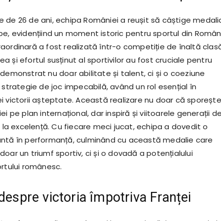
 de 26 de ani, echipa României a reușit să câștige medali
pe, evidențiind un moment istoric pentru sportul din Român
ordinară a fost realizată într-o competiție de înaltă clasă
 și efortul susținut al sportivilor au fost cruciale pentru
demonstrat nu doar abilitate și talent, ci și o coeziune
 strategie de joc impecabilă, având un rol esențial în
i victorii așteptate. Această realizare nu doar că sporeșt
i pe plan internațional, dar inspiră și viitoarele generații d
e la excelență. Cu fiecare meci jucat, echipa a dovedit o
antă în performanță, culminând cu această medalie care
oar un triumf sportiv, ci și o dovadă a potențialului
ortului românesc.
despre victoria împotriva Franței