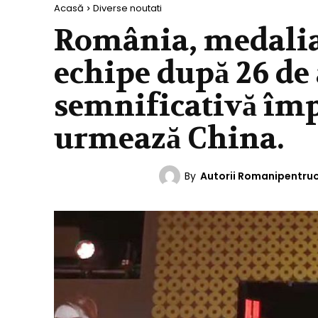
Acasă
Diverse noutati
România, medalia 
echipe după 26 de 
semnificativă împ
urmează China.
By
Autorii Romanipentru
DIVERSE NOUTATI