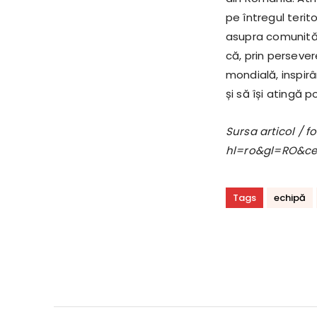
pe întregul terito
asupra comunităț
că, prin perseve
mondială, inspirâ
și să își atingă 
Sursa articol / 
hl=ro&gl=RO&c
Tags
echipă
Acțiune