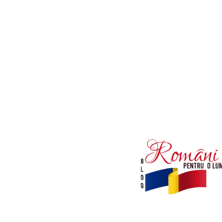
Afaceri si Industrii
Diverse noutati
Sanatate / Hobby