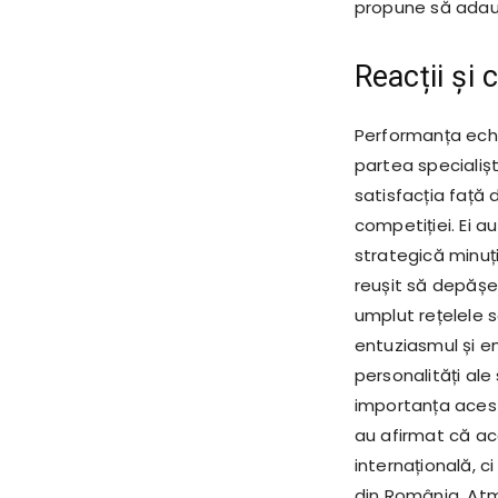
propune să adaug
Reacții și
Performanța echi
partea specialișt
satisfacția față 
competiției. Ei a
strategică minuț
reușit să depășea
umplut rețelele s
entuziasmul și e
personalități ale
importanța acest
au afirmat că a
internațională, ci
din România. Atm