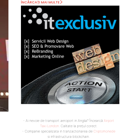
ÎNCĂRCAȚI MAI MULTE
- Ai nevoie de transport aeroport in Anglia? Încearcă
Airport
Taxi London
. Calitate la prețul corect.
- Companie specializata in tranzactionarea de
Criptomonede
si infrastructura blockchain.