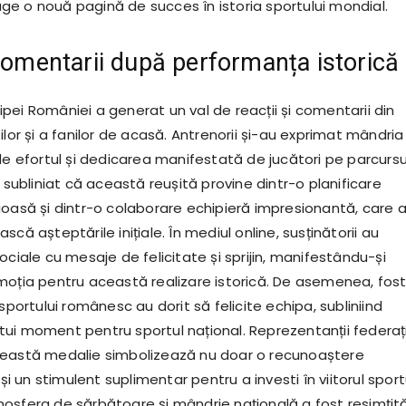
e o nouă pagină de succes în istoria sportului mondial.
 comentarii după performanța istorică
pei României a generat un val de reacții și comentarii din
ilor și a fanilor de acasă. Antrenorii și-au exprimat mândria 
de efortul și dedicarea manifestată de jucători pe parcursu
u subliniat că această reușită provine dintr-o planificare
ioasă și dintr-o colaborare echipieră impresionantă, care 
scă așteptările inițiale. În mediul online, susținătorii au
ociale cu mesaje de felicitate și sprijin, manifestându-și
moția pentru această realizare istorică. De asemenea, fos
 sportului românesc au dorit să felicite echipa, subliniind
ui moment pentru sportul național. Reprezentanții federaț
ceastă medalie simbolizează nu doar o recunoaștere
 și un stimulent suplimentar pentru a investi în viitorul sport
osfera de sărbătoare și mândrie națională a fost resimțit