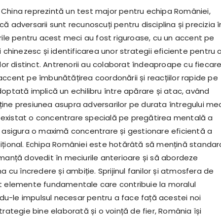
China reprezintă un test major pentru echipa României,
ă adversarii sunt recunoscuți pentru disciplina și precizia î
irile pentru acest meci au fost riguroase, cu un accent pe
i chinezesc și identificarea unor strategii eficiente pentru 
 lor distinct. Antrenorii au colaborat îndeaproape cu fiecar
accent pe îmbunătățirea coordonării și reacțiilor rapide pe
optată implică un echilibru între apărare și atac, având
ine presiunea asupra adversarilor pe durata întregului mec
existat o concentrare specială pe pregătirea mentală a
a asigura o maximă concentrare și gestionare eficientă a
ițional. Echipa României este hotărâtă să mențină standar
rmanță dovedit în meciurile anterioare și să abordeze
na cu încredere și ambiție. Sprijinul fanilor și atmosfera de
t elemente fundamentale care contribuie la moralul
indu-le impulsul necesar pentru a face față acestei noi
trategie bine elaborată și o voință de fier, România își