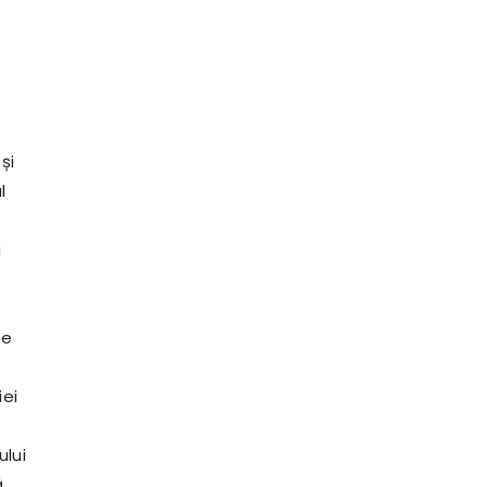
și
l
a
te
iei
ului
ă