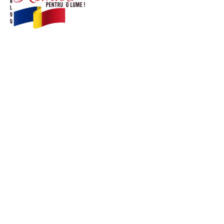
© Acest site este creat si administrat de
romanipentruolume.ro
. Toate drepturile rezervate.
Link-uri utile
POLITICĂ DE CONFIDENȚIALITATE –
ROMANIAPENTRUOLUME.RO
CONTACT ROMANIPENTRUOLUME.RO
POLITICA DE COOKIES (GDPR)
Ultimele postari: