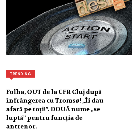
TRENDING
Folha, OUT de la CFR Cluj după
înfrângerea cu Tromsø! „Îi dau
afară pe toți!”. DOUĂ nume „se
luptă” pentru funcția de
antrenor.