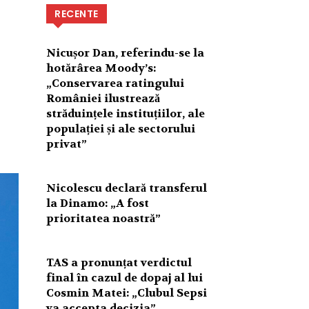
RECENTE
Nicușor Dan, referindu-se la
hotărârea Moody’s:
„Conservarea ratingului
României ilustrează
străduințele instituțiilor, ale
populației și ale sectorului
privat”
Nicolescu declară transferul
la Dinamo: „A fost
prioritatea noastră”
TAS a pronunțat verdictul
final în cazul de dopaj al lui
Cosmin Matei: „Clubul Sepsi
va accepta decizia”