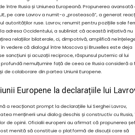
de între Rusia și Uniunea Europeană. Propunerea avansată
UE, pe care Lavrov a numit-o „prostească”, a generat reacți
ul autorităților ruse. Lavrov, renumit pentru pozițiile sale f
 la adresa Occidentului, a subliniat că această inițiativă nu
irea relațiilor bilaterale, ci, dimpotrivă, amplifică neînțelege
în vedere că dialogul între Moscova și Bruxelles este deja
e sancțiuni și acuzații reciproce, răspunsul puternic al lui
o profundă nemulțumire față de ceea ce Rusia consideră a f
și de colaborare din partea Uniunii Europene.
unii Europene la declarațiile lui Lavro
 a reacționat prompt la declarațiile lui Serghei Lavrov,
tatea menținerii unui dialog deschis și constructiv cu Rusia, 
or de opinii. Oficialii europeni au afirmat că propunerea șe
fost menită să constituie o platformă de discuții care să