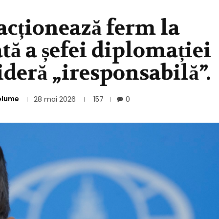
acționează ferm la
tă a șefei diplomației
ideră „iresponsabilă”.
olume
28 mai 2026
157
0