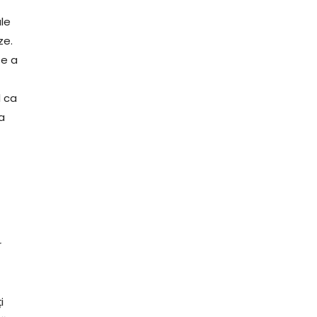
le
ze.
de a
l ca
a
r
i