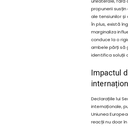
unilaterale, fără 
propunerii susț
ale tensiunilor și
În plus, există î
marginaliza infl
conduce la o rigi
ambele părți să 
identifica soluți
Impactul de
internațio
Declarațiile lui 
internaționale, p
Uniunea Europea
reacții nu doar în