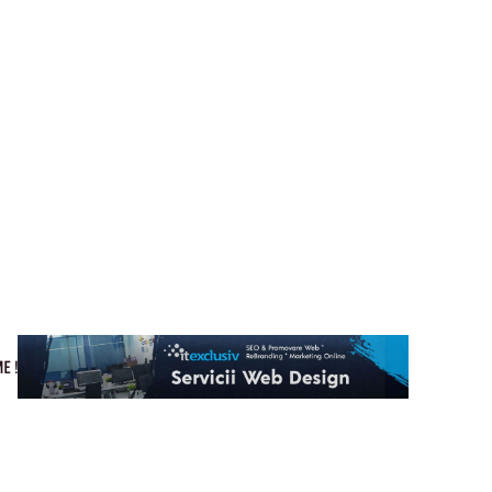
Cultura si Entertainment
Home & Deco
Tech