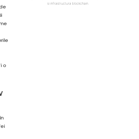
si infrastructura blockchain.
 de
i
erme
rile
i o
v
în
fei