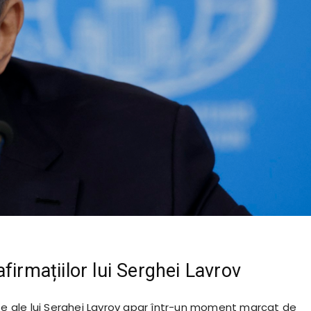
firmațiilor lui Serghei Lavrov
nte ale lui Serghei Lavrov apar într-un moment marcat de