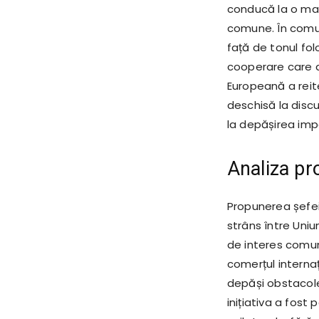
conducă la o mai
comune. În comun
față de tonul fol
cooperare care ar
Europeană a reit
deschisă la discu
la depășirea impa
Analiza pr
Propunerea șefei
strâns între Uni
de interes comun
comerțul interna
depăși obstacole
inițiativa a fost