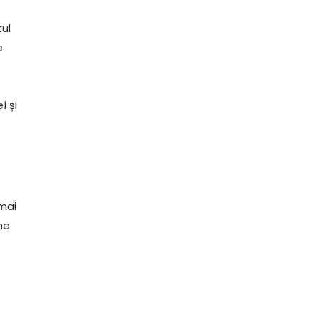
ul
e
i și
 mai
me