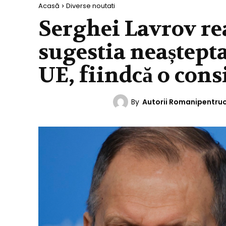
Acasă
Diverse noutati
Serghei Lavrov re
sugestia neaștepta
UE, fiindcă o cons
By
Autorii Romanipentru
DIVERSE NOUTATI