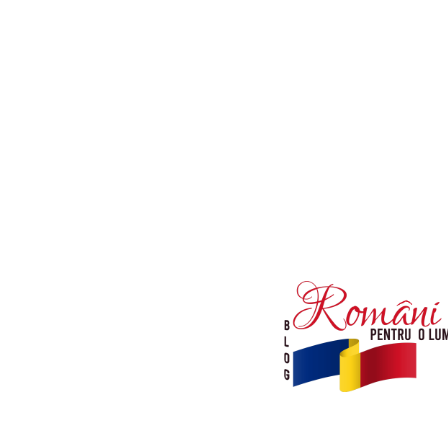
Afaceri si Industrii
Diverse noutati
Sanatate / Hobby