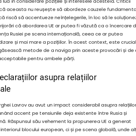
a lua în considerare pozițiile și interesele acesteia. Criticii
in că aceasta nu reușește să abordeze cauzele fundamenta
 că riscă să accentueze neînțelegerile, în loc să le soluțione
ngrijorări că abordarea UE ar putea fi văzută ca o încercare 
uența Rusiei pe scena internațională, ceea ce ar putea
dizare și mai mare a pozițiilor. În acest context, este crucia
găsească metode de a naviga prin aceste provocări și de 
i acceptabile pentru ambele părți.
clarațiilor asupra relațiilor
nale
Serghei Lavrov au avut un impact considerabil asupra relațiilo
unând accent pe tensiunile deja existente între Rusia și
nă. Răspunsul său vehement la propunerea UE a generat
 interiorul blocului european, ci și pe scena globală, unde alț