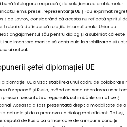
 bună înțelegere reciprocă și la soluționarea problemelor
icatul emis presei, reprezentanții UE și-au exprimat regret
osit de Lavrov, considerând că acesta nu reflectă spiritul d
 trebui să definească relațiile internaționale. Uniunea
erat angajamentul său pentru dialog și a subliniat că este
ții suplimentare menite să contribuie la stabilizarea situație
sului actual.
opunerii șefei diplomației UE
 diplomației UE a vizat stabilirea unui cadru de colaborare
unea Europeană și Rusia, având ca scop abordarea unor te
 precum securitatea regională, schimbările climatice și
țional. Aceasta a fost prezentată drept o modalitate de a
le actuale și de a promova un dialog mai eficient. Totuși,
 percepută de Rusia ca o încercare de a impune condiții