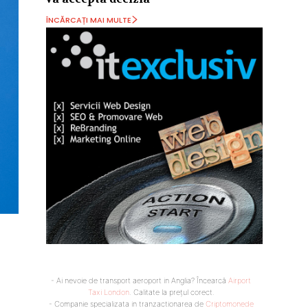
ÎNCĂRCAȚI MAI MULTE
- Ai nevoie de transport aeroport in Anglia? Încearcă
Airport
Taxi London
. Calitate la prețul corect.
- Companie specializata in tranzactionarea de
Criptomonede