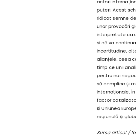
actori internațio
puteri. Acest sch
ridicat semne de 
unor provocări gl
interpretate ca 
și că va continu
incertitudine, al
alianțele, ceea c
timp ce unii ana
pentru noi negoci
să complice și ma
internaționale. În
factor catalizator
și Uniunea Europe
regională și glob
Sursa articol / 