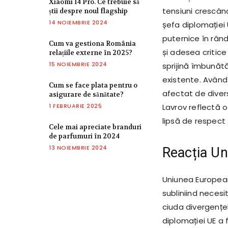
Xiaomi 14 Pro. Ce trebuie să
tensiuni crescân
știi despre noul flagship
14 NOIEMBRIE 2024
șefa diplomației 
puternice în rând
Cum va gestiona România
și adesea critice
relațiile externe în 2025?
15 NOIEMBRIE 2024
sprijină îmbunătăț
existente. Având 
Cum se face plata pentru o
afectat de divers
asigurare de sănătate?
1 FEBRUARIE 2025
Lavrov reflectă 
lipsă de respect 
Cele mai apreciate branduri
de parfumuri în 2024
13 NOIEMBRIE 2024
Reacția Uni
Uniunea Europeană
subliniind necesi
ciuda divergențel
diplomației UE a 