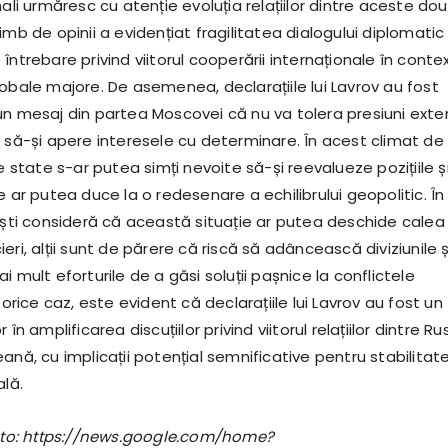
nali urmăresc cu atenție evoluția relațiilor dintre aceste do
imb de opinii a evidențiat fragilitatea dialogului diplomatic 
întrebare privind viitorul cooperării internaționale în conte
obale majore. De asemenea, declarațiile lui Lavrov au fost
un mesaj din partea Moscovei că nu va tolera presiuni exte
a să-și apere interesele cu determinare. În acest climat de
te state s-ar putea simți nevoite să-și reevalueze pozițiile ș
e ar putea duce la o redesenare a echilibrului geopolitic. În
liști consideră că această situație ar putea deschide calea
eri, alții sunt de părere că riscă să adâncească diviziunile ș
i mult eforturile de a găsi soluții pașnice la conflictele
 orice caz, este evident că declarațiile lui Lavrov au fost un
 în amplificarea discuțiilor privind viitorul relațiilor dintre Ru
ană, cu implicații potențial semnificative pentru stabilitat
ală.
foto: https://news.google.com/home?