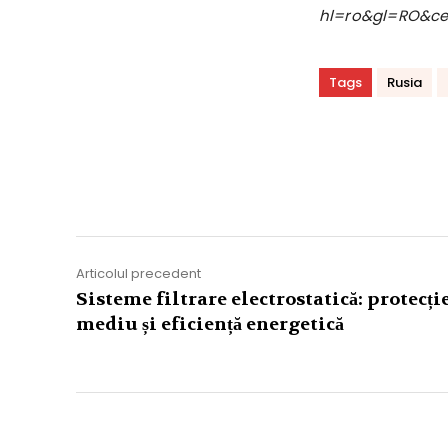
hl=ro&gl=RO&c
Tags
Rusia
Acțiune
Articolul precedent
Sisteme filtrare electrostatică: protecți
mediu și eficiență energetică