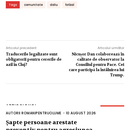
Tags
comunitate
doliu
fotbal
Articolul precedent
Articolul următor
Traducerile legalizate sunt
Nicușor Dan colaborează în
obligatorii pentru cererile de
calitate de observator la
azil în Cluj?
Consiliul pentru Pace. Cei
care participă la întâlnirea lui
Trump.
ARTICOLE NOI
AUTORII ROMANIPENTRUOLUME
-
10 AUGUST 2026
Șapte persoane arestate
preventiv pentru agresiunea