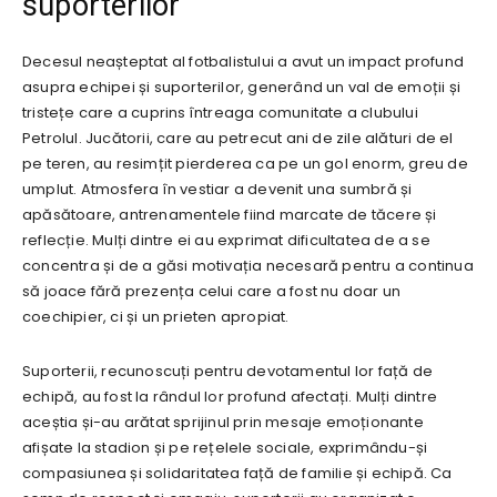
suporterilor
Decesul neașteptat al fotbalistului a avut un impact profund
asupra echipei și suporterilor, generând un val de emoții și
tristețe care a cuprins întreaga comunitate a clubului
Petrolul. Jucătorii, care au petrecut ani de zile alături de el
pe teren, au resimțit pierderea ca pe un gol enorm, greu de
umplut. Atmosfera în vestiar a devenit una sumbră și
apăsătoare, antrenamentele fiind marcate de tăcere și
reflecție. Mulți dintre ei au exprimat dificultatea de a se
concentra și de a găsi motivația necesară pentru a continua
să joace fără prezența celui care a fost nu doar un
coechipier, ci și un prieten apropiat.
Suporterii, recunoscuți pentru devotamentul lor față de
echipă, au fost la rândul lor profund afectați. Mulți dintre
aceștia și-au arătat sprijinul prin mesaje emoționante
afișate la stadion și pe rețelele sociale, exprimându-și
compasiunea și solidaritatea față de familie și echipă. Ca