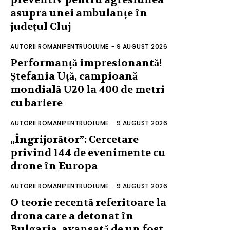
asupra unei ambulanțe în
județul Cluj
AUTORII ROMANIPENTRUOLUME
-
9 AUGUST 2026
Performanță impresionantă!
Ștefania Uță, campioană
mondială U20 la 400 de metri
cu bariere
AUTORII ROMANIPENTRUOLUME
-
9 AUGUST 2026
„Îngrijorător”: Cercetare
privind 144 de evenimente cu
drone în Europa
AUTORII ROMANIPENTRUOLUME
-
9 AUGUST 2026
O teorie recentă referitoare la
drona care a detonat în
Bulgaria, avansată de un fost