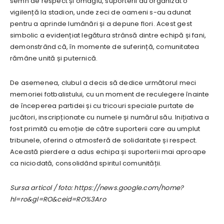
semn de respect și omagiu, suporterii au organizat o
vigilență la stadion, unde zeci de oameni s-au adunat
pentru a aprinde lumânări și a depune flori. Acest gest
simbolic a evidențiat legătura strânsă dintre echipă și fani,
demonstrând că, în momente de suferință, comunitatea
rămâne unită și puternică.
De asemenea, clubul a decis să dedice următorul meci
memoriei fotbalistului, cu un moment de reculegere înainte
de începerea partidei și cu tricouri speciale purtate de
jucători, inscripționate cu numele și numărul său. Inițiativa a
fost primită cu emoție de către suporterii care au umplut
tribunele, oferind o atmosferă de solidaritate și respect.
Această pierdere a adus echipa și suporterii mai aproape
ca niciodată, consolidând spiritul comunității.
Sursa articol / foto: https://news.google.com/home?
hl=ro&gl=RO&ceid=RO%3Aro