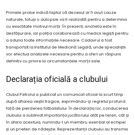
Primele probe indică faptul că decesul ar fi avut cauze
naturale, totuși o autopsie va fi realizată pentru a determina
cu exactitate motivul morții. În prezent, ancheta este în
desfășurare, iar poliția colaborează cu medicii legiști pentru
a aduna toate informațiile necesare. Cadavrul a fost
transportat la Institutul de Medicină Legală, unde specialiștii
vor efectua analizele necesare pentru a oferi un răspuns
definitiv cu privire la circumstanțele morții sale.
Declarația oficială a clubului
Clubul Petrolul a publicat un comunicat oficial la scurt timp
după aflarea veștii tragice, exprimându-și regretul profund
față de pierderea fotbalistului. În declarația lor, conducerea
clubului a subliniat importanța jucătorului atât pe teren, cât și
în afara acestuia, numindu-l un membru esențial al echipei
și un prieten de nădejde. Reprezentanții clubului au transmis