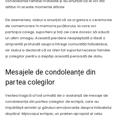
condoleanțe familiei îndoliate și au anunțat că le vor sta
alături în aceste momente dificile.
De asemenea, clubul a anunțat că va organiza o ceremonie
de comemorare în memoria jucătorului, la care vor
participa colegii, suporterii și toți cei care doresc să aducă
un ultim omagiu. Această pierdere neașteptată a lăsat o
amprentă profundă asupra întregii comunități fotbalistice,
iar clubul a declarat că va oferi tot suportul necesar familiei
și colegilor pentru a depăși această perioadă de doliu.
Mesajele de condoleanțe din
partea colegilor
Vestea tragică a fost urmată de o avalanșă de mesaje de
condoleanțe din partea colegilor de echipă, care au
împărtășit amintiri și gânduri emoționante despre fotbalistul
dispărut. Mijlocașul echipei, un prieten apropiat al celui