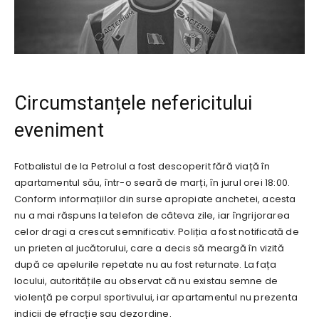
Circumstanțele nefericitului
eveniment
Fotbalistul de la Petrolul a fost descoperit fără viață în
apartamentul său, într-o seară de marți, în jurul orei 18:00.
Conform informațiilor din surse apropiate anchetei, acesta
nu a mai răspuns la telefon de câteva zile, iar îngrijorarea
celor dragi a crescut semnificativ. Poliția a fost notificată de
un prieten al jucătorului, care a decis să meargă în vizită
după ce apelurile repetate nu au fost returnate. La fața
locului, autoritățile au observat că nu existau semne de
violență pe corpul sportivului, iar apartamentul nu prezenta
indicii de efracție sau dezordine.