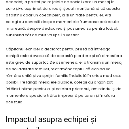
decedat, a postat pe rețelele de socializare un mesaj în
care și-a exprimat durerea și șocul, menționând că acesta
a fost nu doar un coechipier, ci și un frate pentru el. Alți
colegi au povestit despre momentele frumoase petrecute
împreună, despre dedicarea și pasiunea sa pentru fotbal,
subliniind cât de mult va lipsi în vestiar.
Căpitanul echipei a declarat pentru presă că întreaga
echipă este devastată de această pierdere și că atmosfera
este greu de suportat. De asemenea, el a transmis un mesaj
de solidaritate familiei, reafirmând faptul că echipa va
rămâne unită și va sprijini familia îndoliată în orice mod este
posibil. Pe lângă mesajele publice, colegii au organizat
întâlniri intime pentru a-și celebra prietenul, amintindu-și de
momentele speciale trăite împreună pe teren și în afara
acestuia.
Impactul asupra echipei și