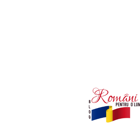
Afaceri si Industrii
Diverse noutati
Sanatate / Hobby