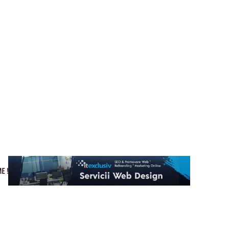
Cultura si Entertainment
Home & Deco
Tech