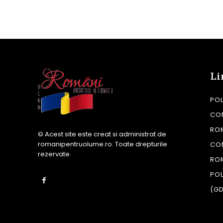
Li
POL
CON
RO
© Acest site este creat si administrat de
romanipentruolume.ro
. Toate drepturile
CO
rezervate.
RO
POL
(G