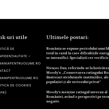
nk-uri utile
Ultimele postari:
România se expune pericolului unui b
ITICĂ DE
total în cazul în care dificultățile ener
FIDENȚIALITATE –
se intensifică. Specialiștii cer verifică
MANIAPENTRUOLUME.RO
Nicușor Dan, referindu-se la hotărâre
NTACT
Moody’s: „Conservarea ratingului R
ilustrează străduințele instituțiilor, ale
MANIPENTRUOLUME.RO
populației și ale sectorului privat”
ITICA DE COOKIES
Moody’s menține ratingul suveran al
DPR)
României, având o perspectivă pe te
negativ.