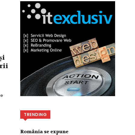
și
rii
de
TRENDING
România se expune