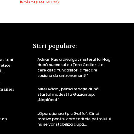
ÎNCĂRCAȚI MAI MULTE
Stiri populare:
Adrian Rus a divulgat misterul lui Hagi
lackout
după succesul cu Țara Galilor: „Le
getice
cere asta fundașilor la fiecare
ri…
sesiune de antrenament!”
a
Mirel Rădoi, prima reacție după
omâniei
startul modest la Gaziantep:
„Neplăcut”
„Operațiunea Epic Gaffe”. Cinci
rmen
motive pentru care tarifele petrolului
nu se vor stabiliza după…