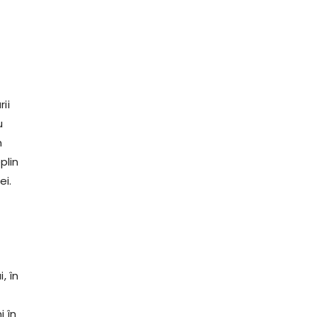
ii
u
m
plin
ei.
, în
i în