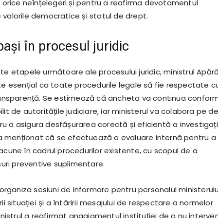
a orice neînțelegeri și pentru a reafirma devotamentul
 valorile democratice și statul de drept.
ași în procesul juridic
te etapele următoare ale procesului juridic, ministrul Apărăr
te esențial ca toate procedurile legale să fie respectate c
transparență. Se estimează că ancheta va continua confor
lit de autoritățile judiciare, iar ministerul va colabora pe de
u a asigura desfășurarea corectă și eficientă a investigați
ul a menționat că se efectuează o evaluare internă pentru a
acune în cadrul procedurilor existente, cu scopul de a
ri preventive suplimentare.
r organiza sesiuni de informare pentru personalul ministerului
ii situației și a întăririi mesajului de respectare a normelor
inistrul a reafirmat angajamentul instituției de a nu interven