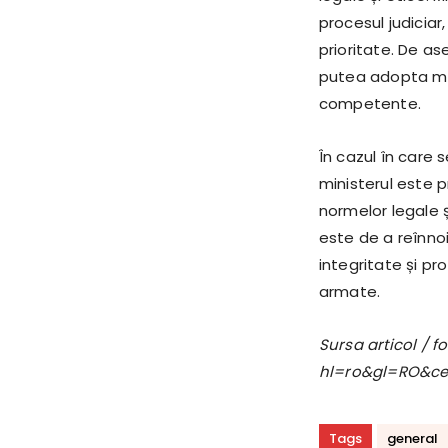
procesul judiciar
prioritate. De as
putea adopta măs
competente.
În cazul în care 
ministerul este 
normelor legale ș
este de a reînnoi
integritate și pr
armate.
Sursa articol / 
hl=ro&gl=RO&c
Tags
general