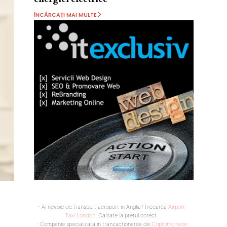
ÎNCĂRCAȚI MAI MULTE
- Ai nevoie de transport aeroport in Anglia? Încearcă
Airport
Taxi London
. Calitate la prețul corect.
- Companie specializata in tranzactionarea de
Criptomonede