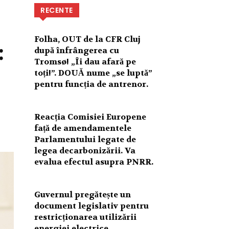
RECENTE
Folha, OUT de la CFR Cluj
:
după înfrângerea cu
Tromsø! „Îi dau afară pe
toți!”. DOUĂ nume „se luptă”
pentru funcția de antrenor.
Reacția Comisiei Europene
față de amendamentele
Parlamentului legate de
legea decarbonizării. Va
evalua efectul asupra PNRR.
Guvernul pregătește un
document legislativ pentru
restricționarea utilizării
energiei electrice