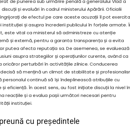
rat de punerea sub urmărire penală a generalului Vlad a
discuții și evaluări în cadrul ministerului Apărării. Oficialii
 îngrijorați de efectul pe care aceste acuzații îl pot exercit
instituției și asupra încrederii publicului în forțele armate. 
, este vital ca ministerul să administreze cu atenție
rnă și externă, pentru a garanta transparența și a evita
e ar putea afecta reputația sa. De asemenea, se evaluează
usiuni asupra strategiilor și operațiunilor curente, având ca
oricăror perturbări în activitățile zilnice. Conducerea
 decisă să mențină un climat de stabilitate și profesionalis
personalul continuă să își îndeplinească atribuțiile cu
i eficiență. În acest sens, au fost inițiate discuții la nivel î
 reacțiile și a evalua pașii următori necesari pentru
ății instituției.
preună cu președintele