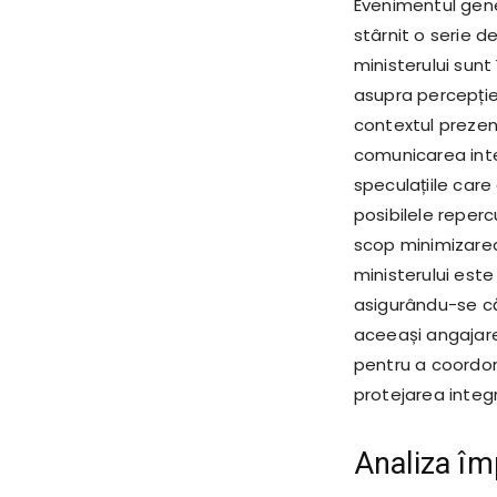
Evenimentul gene
stârnit o serie de 
ministerului sunt
asupra percepției 
contextul prezent
comunicarea inte
speculațiile car
posibilele reperc
scop minimizarea 
ministerului este
asigurându-se că 
aceeași angajare ș
pentru a coordona
protejarea integrit
Analiza îm