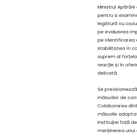
Ministrul Apărări
pentru a examina 
legătură cu cazul
pe evaluarea impli
pe identificarea 
stabilitatea în c
suprem al forțelo
reacție și în ofe
delicată.
Se previzionează 
măsurilor de contr
Colaborarea dintr
măsurile adoptat
instituției față 
menținerea unui d