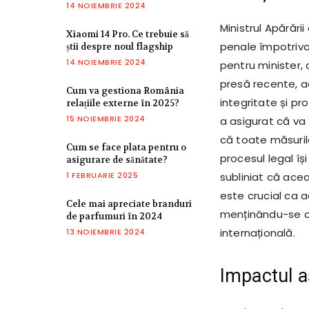
14 NOIEMBRIE 2024
Ministrul Apărării
Xiaomi 14 Pro. Ce trebuie să
penale împotriva
știi despre noul flagship
14 NOIEMBRIE 2024
pentru minister, 
presă recente, a
Cum va gestiona România
integritate și pr
relațiile externe în 2025?
15 NOIEMBRIE 2024
a asigurat că va 
că toate măsuril
Cum se face plata pentru o
procesul legal își
asigurare de sănătate?
1 FEBRUARIE 2025
subliniat că acea
este crucial ca a
Cele mai apreciate branduri
menținându-se co
de parfumuri în 2024
internațională.
13 NOIEMBRIE 2024
Impactul a