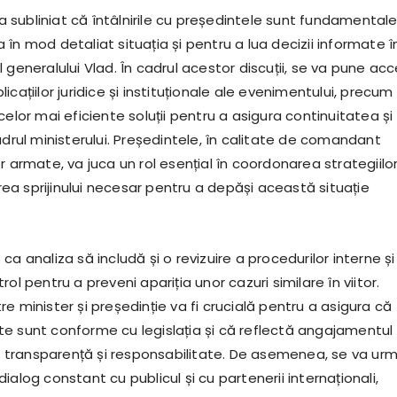
i a subliniat că întâlnirile cu președintele sunt fundamental
în mod detaliat situația și pentru a lua decizii informate î
 generalului Vlad. În cadrul acestor discuții, se va pune ac
cațiilor juridice și instituționale ale evenimentului, precum 
celor mai eficiente soluții pentru a asigura continuitatea și
adrul ministerului. Președintele, în calitate de comandant
r armate, va juca un rol esențial în coordonarea strategiilo
rirea sprijinului necesar pentru a depăși această situație
ca analiza să includă și o revizuire a procedurilor interne și
ol pentru a preveni apariția unor cazuri similare în viitor.
e minister și președinție va fi crucială pentru a asigura că
e sunt conforme cu legislația și că reflectă angajamentul
de transparență și responsabilitate. De asemenea, se va urm
ialog constant cu publicul și cu partenerii internaționali,