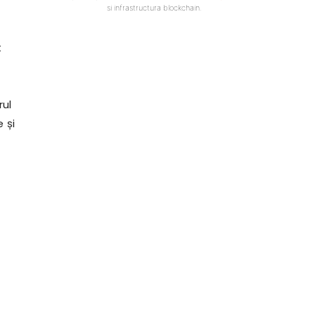
si infrastructura blockchain.
t
rul
 și