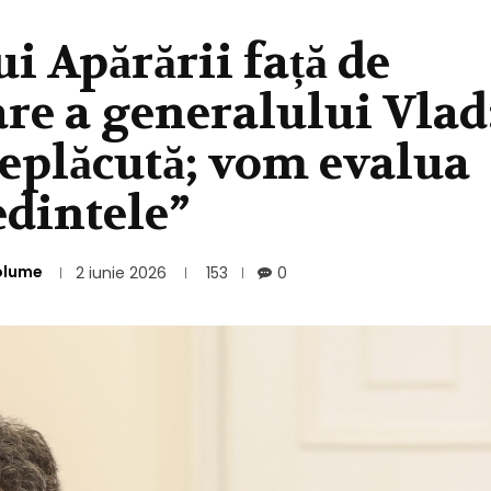
i Apărării față de
re a generalului Vlad
eplăcută; vom evalua
dintele”
olume
2 iunie 2026
153
0