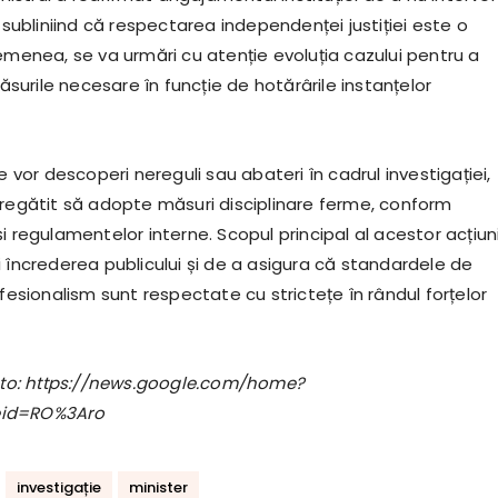
, subliniind că respectarea independenței justiției este o
emenea, se va urmări cu atenție evoluția cazului pentru a
urile necesare în funcție de hotărârile instanțelor
se vor descoperi nereguli sau abateri în cadrul investigației,
pregătit să adopte măsuri disciplinare ferme, conform
i regulamentelor interne. Scopul principal al acestor acțiun
 încrederea publicului și de a asigura că standardele de
ofesionalism sunt respectate cu strictețe în rândul forțelor
foto: https://news.google.com/home?
eid=RO%3Aro
investigație
minister