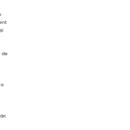
e
n
cent
și
r de
 a
ări