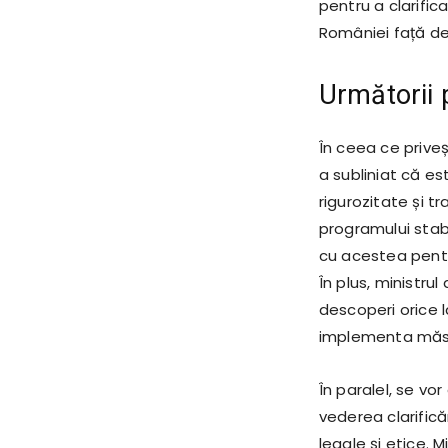
pentru a clarific
României față de
Următorii p
În ceea ce priveș
a subliniat că es
rigurozitate și 
programului stabi
cu acestea pentr
În plus, ministr
descoperi orice l
implementa măsu
În paralel, se vo
vederea clarificăr
legale și etice. M