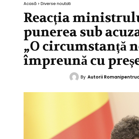
Acasă
Diverse noutati
Reacția ministrulu
punerea sub acuza
„O circumstanță n
împreună cu preșe
By
Autorii Romanipentru
DIVERSE NOUTATI