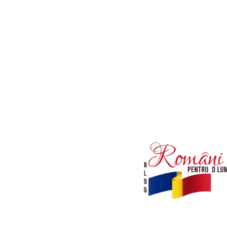
Afaceri si Industrii
Diverse noutati
Sanatate / Hobby