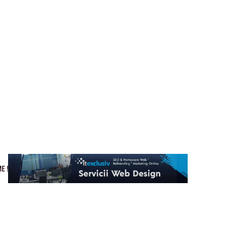
Cultura si Entertainment
Home & Deco
Tech