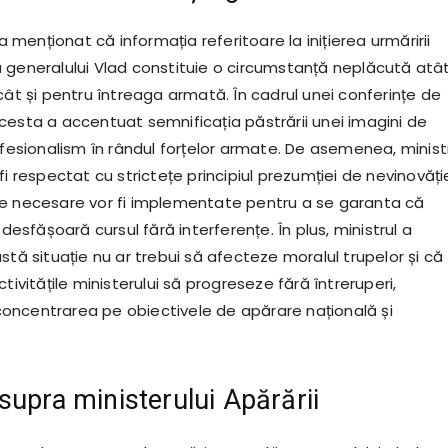
 a menționat că informația referitoare la inițierea urmăririi
 generalului Vlad constituie o circumstanță neplăcută atâ
cât și pentru întreaga armată. În cadrul unei conferințe de
cesta a accentuat semnificația păstrării unei imagini de
ofesionalism în rândul forțelor armate. De asemenea, minist
fi respectat cu strictețe principiul prezumției de nevinovăție
e necesare vor fi implementate pentru a se garanta că
 desfășoară cursul fără interferențe. În plus, ministrul a
stă situație nu ar trebui să afecteze moralul trupelor și că
ctivitățile ministerului să progreseze fără întreruperi,
ncentrarea pe obiectivele de apărare națională și
supra ministerului Apărării