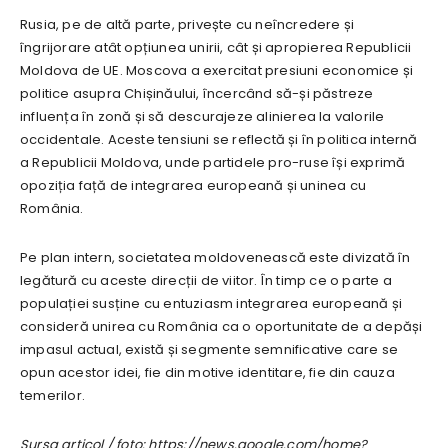
Rusia, pe de altă parte, privește cu neîncredere și
îngrijorare atât opțiunea unirii, cât și apropierea Republicii
Moldova de UE. Moscova a exercitat presiuni economice și
politice asupra Chișinăului, încercând să-și păstreze
influența în zonă și să descurajeze alinierea la valorile
occidentale. Aceste tensiuni se reflectă și în politica internă
a Republicii Moldova, unde partidele pro-ruse își exprimă
opoziția față de integrarea europeană și uninea cu
România.
Pe plan intern, societatea moldovenească este divizată în
legătură cu aceste direcții de viitor. În timp ce o parte a
populației susține cu entuziasm integrarea europeană și
consideră unirea cu România ca o oportunitate de a depăși
impasul actual, există și segmente semnificative care se
opun acestor idei, fie din motive identitare, fie din cauza
temerilor.
Sursa articol / foto: https://news.google.com/home?