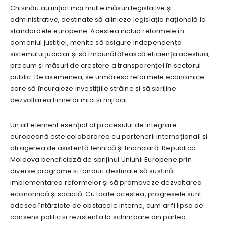
Chișinău au inițiat mai multe măsuri legislative și
administrative, destinate să alinieze legislația națională la
standardele europene. Acestea includ reformele în
domeniul justiției, menite să asigure independența
sistemului judiciar și să îmbunătățească eficiența acestuia,
precum și măsuri de creștere a transparenței în sectorul
public. De asemenea, se urmăresc reformele economice
care să încurajeze investițiile străine și să sprijine
dezvoltarea firmelor mici și mijlocii.
Un alt element esențial al procesului de integrare
europeană este colaborarea cu partenerii internaționali și
atragerea de asistență tehnică și financiară. Republica
Moldova beneficiază de sprijinul Uniunii Europene prin
diverse programe și fonduri destinate să susțină
implementarea reformelor și să promoveze dezvoltarea
economică și socială. Cu toate acestea, progresele sunt
adesea întârziate de obstacole interne, cum ar fi lipsa de
consens politic și rezistența la schimbare din partea