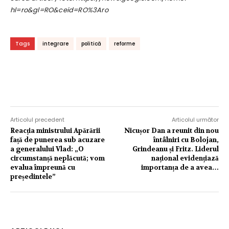
hl=ro&gl=RO&ceid=RO%3Aro
Tags
integrare
politică
reforme
Articolul precedent
Articolul următor
Reacția ministrului Apărării
Nicușor Dan a reunit din nou
față de punerea sub acuzare
întâlniri cu Bolojan,
a generalului Vlad: „O
Grindeanu și Fritz. Liderul
circumstanță neplăcută; vom
național evidențiază
evalua împreună cu
importanța de a avea…
președintele”