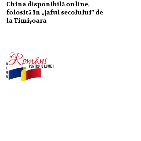
China disponibilă online,
folosită în „jaful secolului” de
la Timișoara
© Acest site este creat si administrat de
romanipentruolume.ro
. Toate drepturile rezervate.
Link-uri utile