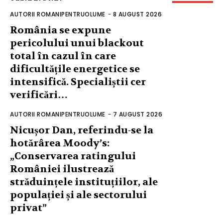
ARTICOLE NOI
AUTORII ROMANIPENTRUOLUME
-
8 AUGUST 2026
România se expune
pericolului unui blackout
total în cazul în care
dificultățile energetice se
intensifică. Specialiștii cer
verificări…
AUTORII ROMANIPENTRUOLUME
-
7 AUGUST 2026
Nicușor Dan, referindu-se la
hotărârea Moody’s:
„Conservarea ratingului
României ilustrează
străduințele instituțiilor, ale
populației și ale sectorului
privat”