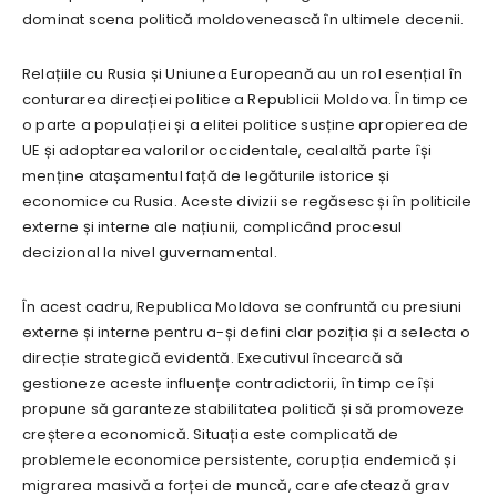
dominat scena politică moldovenească în ultimele decenii.
Relațiile cu Rusia și Uniunea Europeană au un rol esențial în
conturarea direcției politice a Republicii Moldova. În timp ce
o parte a populației și a elitei politice susține apropierea de
UE și adoptarea valorilor occidentale, cealaltă parte își
menține atașamentul față de legăturile istorice și
economice cu Rusia. Aceste divizii se regăsesc și în politicile
externe și interne ale națiunii, complicând procesul
decizional la nivel guvernamental.
În acest cadru, Republica Moldova se confruntă cu presiuni
externe și interne pentru a-și defini clar poziția și a selecta o
direcție strategică evidentă. Executivul încearcă să
gestioneze aceste influențe contradictorii, în timp ce își
propune să garanteze stabilitatea politică și să promoveze
creșterea economică. Situația este complicată de
problemele economice persistente, corupția endemică și
migrarea masivă a forței de muncă, care afectează grav