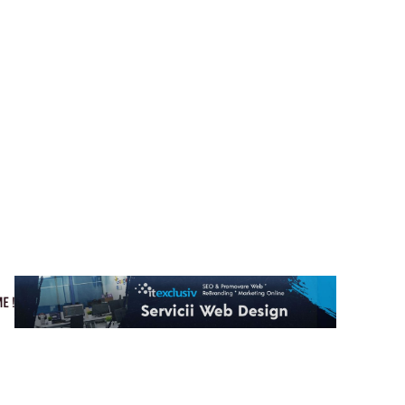
Cultura si Entertainment
Home & Deco
Tech