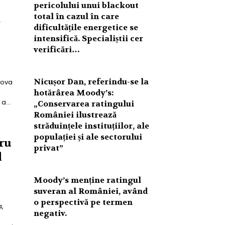
n
pericolului unui blackout
total în cazul în care
a
dificultățile energetice se
intensifică. Specialiștii cer
verificări…
Nicușor Dan, referindu-se la
dova
hotărârea Moody’s:
a...
„Conservarea ratingului
României ilustrează
străduințele instituțiilor, ale
populației și ale sectorului
ru
privat”
d
Moody’s menține ratingul
suveran al României, având
o perspectivă pe termen
a,
negativ.