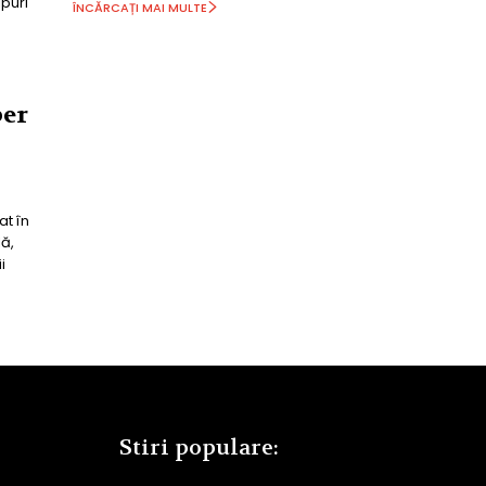
puri
ÎNCĂRCAȚI MAI MULTE
ber
at în
ă,
i
Stiri populare: