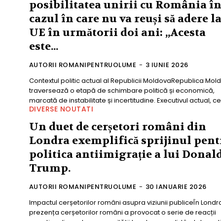
posibilitatea unirii cu România î
cazul în care nu va reuși să adere l
UE în următorii doi ani: „Acesta
este...
AUTORII ROMANIPENTRUOLUME
-
3 IUNIE 2026
Contextul politic actual al Republicii MoldovaRepublica Mol
traversează o etapă de schimbare politică și economică,
marcată de instabilitate și incertitudine. Executivul actual, ce 
DIVERSE NOUTATI
Un duet de cerșetori români din
Londra exemplifică sprijinul pent
politica antiimigrație a lui Donal
Trump.
AUTORII ROMANIPENTRUOLUME
-
30 IANUARIE 2026
Impactul cerșetorilor români asupra viziunii publiceÎn Londr
prezența cerșetorilor români a provocat o serie de reacții