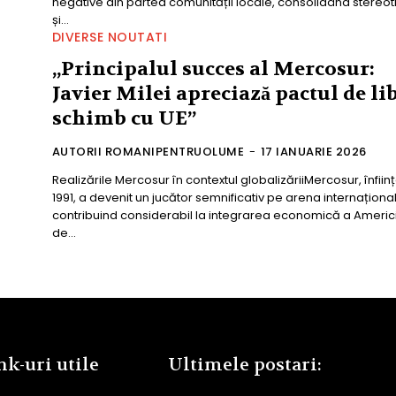
negative din partea comunității locale, consolidând stereoti
și...
DIVERSE NOUTATI
„Principalul succes al Mercosur:
Javier Milei apreciază pactul de li
schimb cu UE”
AUTORII ROMANIPENTRUOLUME
-
17 IANUARIE 2026
Realizările Mercosur în contextul globalizăriiMercosur, înființ
1991, a devenit un jucător semnificativ pe arena internațional
contribuind considerabil la integrarea economică a Americi
de...
nk-uri utile
Ultimele postari: