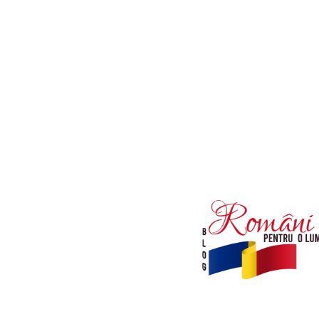
Afaceri si Industrii
Diverse noutati
Sanatate / Hobby