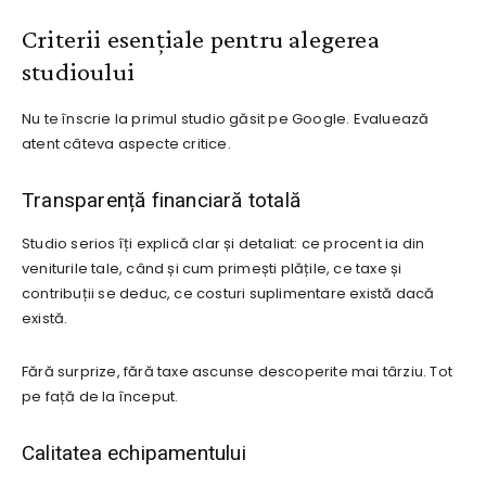
Criterii esențiale pentru alegerea
studioului
Nu te înscrie la primul studio găsit pe Google. Evaluează
atent câteva aspecte critice.
Transparență financiară totală
Studio serios îți explică clar și detaliat: ce procent ia din
veniturile tale, când și cum primești plățile, ce taxe și
contribuții se deduc, ce costuri suplimentare există dacă
există.
Fără surprize, fără taxe ascunse descoperite mai târziu. Tot
pe față de la început.
Calitatea echipamentului