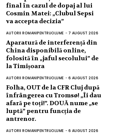
final în cazul de dopaj al lui
Cosmin Matei: „Clubul Sepsi
va accepta decizia”
AUTORII ROMANIPENTRUOLUME
-
7 AUGUST 2026
Aparatură de interferență din
China disponibilă online,
folosită în „jaful secolului” de
la Timișoara
AUTORII ROMANIPENTRUOLUME
-
6 AUGUST 2026
Folha, OUT de la CFR Cluj după
înfrângerea cu Tromsø! „Îi dau
afară pe toți!”. DOUĂ nume „se
luptă” pentru funcția de
antrenor.
AUTORII ROMANIPENTRUOLUME
-
6 AUGUST 2026