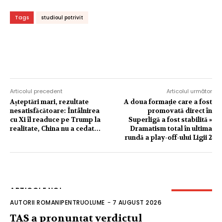
Tags
studioul potrivit
Articolul precedent
Articolul următor
Așteptări mari, rezultate
A doua formație care a fost
nesatisfăcătoare: Întâlnirea
promovată direct în
cu Xi îl readuce pe Trump la
Superligă a fost stabilită »
realitate, China nu a cedat…
Dramatism total în ultima
rundă a play-off-ului Ligii 2
ARTICOLE NOI
AUTORII ROMANIPENTRUOLUME
-
7 AUGUST 2026
TAS a pronunțat verdictul