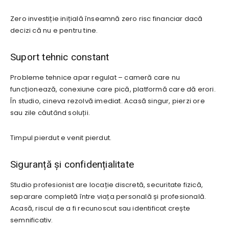
Zero investiție inițială înseamnă zero risc financiar dacă
decizi că nu e pentru tine.
Suport tehnic constant
Probleme tehnice apar regulat – cameră care nu
funcționează, conexiune care pică, platformă care dă erori.
În studio, cineva rezolvă imediat. Acasă singur, pierzi ore
sau zile căutând soluții.
Timpul pierdut e venit pierdut.
Siguranță și confidențialitate
Studio profesionist are locație discretă, securitate fizică,
separare completă între viața personală și profesională.
Acasă, riscul de a fi recunoscut sau identificat crește
semnificativ.