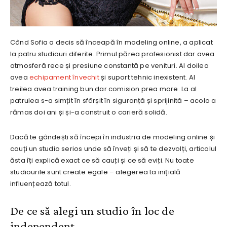
Când Sofia a decis să înceapă în modeling online, a aplicat
la patru studiouri diferite. Primul părea profesionist dar avea
atmosferă rece și presiune constantă pe venituri. Al doilea
avea
echipament învechit
și suport tehnic inexistent. Al
treilea avea training bun dar comision prea mare. La al
patrulea s-a simțit în sfârșit în siguranță și sprijinită – acolo a
rămas doi ani și și-a construit o carieră solidă.
Dacă te gândești să începi în industria de modeling online și
cauți un studio serios unde să înveți și să te dezvolți, articolul
ăsta îți explică exact ce să cauți și ce să eviți. Nu toate
studiourile sunt create egale – alegerea ta inițială
influențează totul.
De ce să alegi un studio în loc de
independent