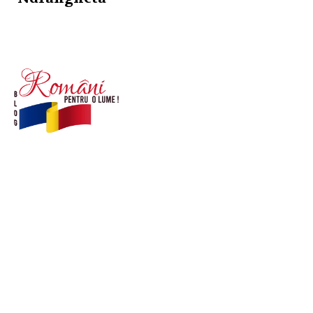
© Acest site este creat si administrat de
romanipentruolume.ro
. Toate drepturile rezervate.
Link-uri utile
POLITICĂ DE CONFIDENȚIALITATE –