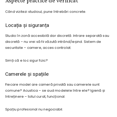
Aspecte practice de verificat
Când vizitezi studioul, pune întrebări concrete.
Locația și siguranța
Studio în zonă accesibilă dar discretă. Intrare separată sau
discretă – nu vrei să fii văzută intrând/ieșind. Sistem de
securitate – camere, acces controlat.
Simți că e loc sigur fizic?
Camerele și spațiile
Fiecare model are cameră privată sau camerele sunt
comune? Acustica – se aud modelele între ele? Igienă și
întreținere – totul curat, funcțional.
Spațiu profesional nu negociabil.