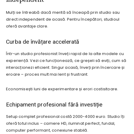
Mulți se întreabă dacă merită să înceapă prin studio sau
direct independent de acasă. Pentru începători, studioul
oferă avantaje clare.
Curba de învățare accelerată
Într-un studio profesionist înveți rapid de la alte modele cu
experiență. Vezi ce funcționează, ce greșeli să eviți, cum să
interacționezi eficient. Singur acasă, înveți prin încercare și
eroare – proces mult mai lent și frustrant.
Economisești luni de experimentare și erori costisitoare.
Echipament profesional fără investiție
Setup complet profesional costă 2000-4000 euro. Studio îți
oferă totul inclus – camere HD, iluminat perfect, fundal,
computer performant, conexiune stabilă.