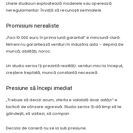
Unele studiouri exploatează modelele sau operează
neregulamentar. Învață să recunoști semnalele.
Promisiuni nerealiste
„Faci 10.000 euro în prima lună garantat” e minciună clară.
Nimeni nu garantează venituri în industria asta – depind de
muncă, abilități, noroc.
Un studio serios îți prezintă realități: venituri mici la început,
creștere treptată, muncă constantă necesară.
Presiune să începi imediat
„Trebuie să decizi acum, oferta e valabilă doar astăzi” e
tactică de vânzare agresivă. Studio serios îți dă timp să te
gândești, să vizitezi, să compari.
Decizia de carieră nu se ia sub presiune.