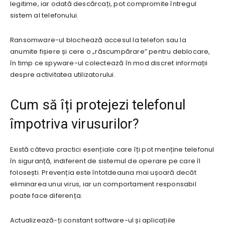
legitime, iar odată descărcați, pot compromite întregul
sistem al telefonului.
Ransomware-ul blochează accesul la telefon sau la
anumite fișiere și cere o „răscumpărare” pentru deblocare,
în timp ce spyware-ul colectează în mod discret informații
despre activitatea utilizatorului.
Cum să îți protejezi telefonul
împotriva virusurilor?
Există câteva practici esențiale care îți pot menține telefonul
în siguranță, indiferent de sistemul de operare pe care îl
folosești. Prevenția este întotdeauna mai ușoară decât
eliminarea unui virus, iar un comportament responsabil
poate face diferența.
Actualizează-ți constant software-ul și aplicațiile