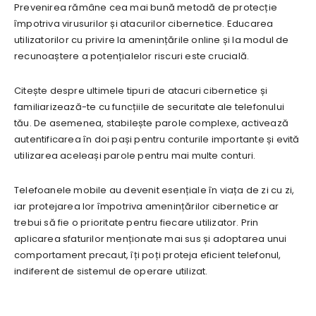
Prevenirea rămâne cea mai bună metodă de protecție
împotriva virusurilor și atacurilor cibernetice. Educarea
utilizatorilor cu privire la amenințările online și la modul de
recunoaștere a potențialelor riscuri este crucială.
Citește despre ultimele tipuri de atacuri cibernetice și
familiarizează-te cu funcțiile de securitate ale telefonului
tău. De asemenea, stabilește parole complexe, activează
autentificarea în doi pași pentru conturile importante și evită
utilizarea aceleași parole pentru mai multe conturi.
Telefoanele mobile au devenit esențiale în viața de zi cu zi,
iar protejarea lor împotriva amenințărilor cibernetice ar
trebui să fie o prioritate pentru fiecare utilizator. Prin
aplicarea sfaturilor menționate mai sus și adoptarea unui
comportament precaut, îți poți proteja eficient telefonul,
indiferent de sistemul de operare utilizat.