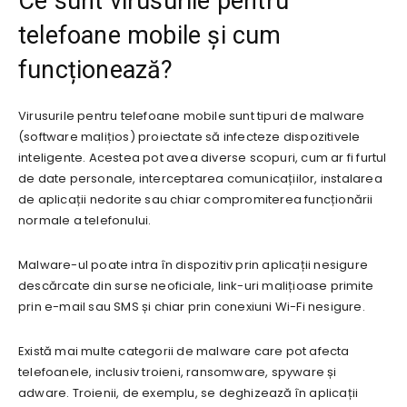
Ce sunt virusurile pentru
telefoane mobile și cum
funcționează?
Virusurile pentru telefoane mobile sunt tipuri de malware
(software malițios) proiectate să infecteze dispozitivele
inteligente. Acestea pot avea diverse scopuri, cum ar fi furtul
de date personale, interceptarea comunicațiilor, instalarea
de aplicații nedorite sau chiar compromiterea funcționării
normale a telefonului.
Malware-ul poate intra în dispozitiv prin aplicații nesigure
descărcate din surse neoficiale, link-uri malițioase primite
prin e-mail sau SMS și chiar prin conexiuni Wi-Fi nesigure.
Există mai multe categorii de malware care pot afecta
telefoanele, inclusiv troieni, ransomware, spyware și
adware. Troienii, de exemplu, se deghizează în aplicații