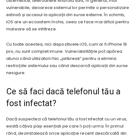
cibernetice, telefoanele Android sunt, în general, mai
vulnerabile, deoarece sistemul lor permite o personalizare
extinsă și accesul la aplicații din surse externe. În schimb,
iOS are un ecosistem închis, ceea ce face mai dificil pentru
malware să se infiltreze.
Cu toate acestea, nici dispozitivele iOS, cum ar fi iPhone 16
pro, nu sunt complet imune. Vulnerabilitățile pot apărea
atunci când utilizatorii fac „jailbreak” pentru a elimina
restricțiile sistemului sau când descarcă aplicații din surse
nesigure.
Ce să faci dacă telefonul tău a
fost infectat?
Dacă suspectezi că telefonul tău a fost infectat cu un virus,
există câțiva pași esențiali pe care îi poți urma. În primul
rând, dezinstalează orice aplicație recent descărcată din