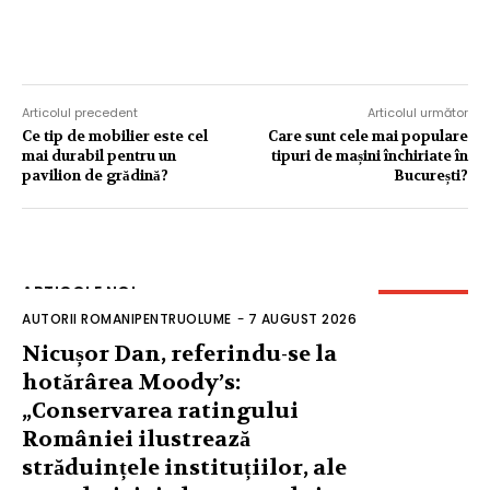
Articolul precedent
Articolul următor
Ce tip de mobilier este cel
Care sunt cele mai populare
mai durabil pentru un
tipuri de mașini închiriate în
pavilion de grădină?
București?
ARTICOLE NOI
AUTORII ROMANIPENTRUOLUME
-
7 AUGUST 2026
Nicușor Dan, referindu-se la
hotărârea Moody’s:
„Conservarea ratingului
României ilustrează
străduințele instituțiilor, ale