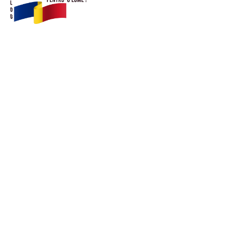
© Acest site este creat si administrat de
romanipentruolume.ro
. Toate drepturile rezervate.
Link-uri utile
POLITICĂ DE CONFIDENȚIALITATE –
ROMANIAPENTRUOLUME.RO
CONTACT ROMANIPENTRUOLUME.RO
POLITICA DE COOKIES (GDPR)
Ultimele postari: