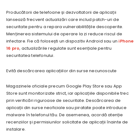
Producătorii de telefoane și dezvoltatorii de aplicații
lansează frecvent actualizări care includ patch-uri de
securitate pentru a repara vulnerabilitățile descoperite.
Menținerea sistemului de operare la zi reduce riscul de
infectare. Fie că folosești un dispozitiv Android sau un
iPhone
16 pro
, actualizările regulate sunt esențiale pentru
securitatea telefonului.
Evită descărcarea aplicațiilor din surse necunoscute
Magazinele oficiale precum Google Play Store sau App
Store sunt monitorizate strict, iar aplicațiile disponibile trec
prin verificări riguroase de securitate. Descărcarea de
aplicații din surse neoficiale sau piratate poate introduce
malware în telefonul tău. De asemenea, acordă atenție
recenziilor și permisiunilor solicitate de aplicații înainte de
instalare.