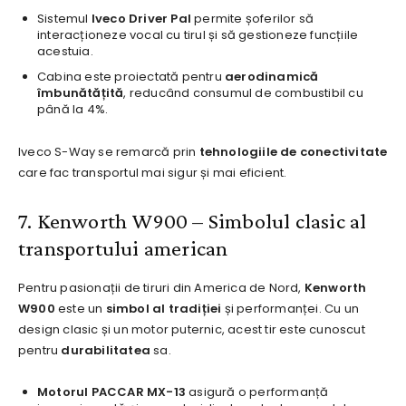
Sistemul
Iveco Driver Pal
permite șoferilor să
interacționeze vocal cu tirul și să gestioneze funcțiile
acestuia.
Cabina este proiectată pentru
aerodinamică
îmbunătățită
, reducând consumul de combustibil cu
până la 4%.
Iveco S-Way se remarcă prin
tehnologiile de conectivitate
care fac transportul mai sigur și mai eficient.
7. Kenworth W900 – Simbolul clasic al
transportului american
Pentru pasionații de tiruri din America de Nord,
Kenworth
W900
este un
simbol al tradiției
și performanței. Cu un
design clasic și un motor puternic, acest tir este cunoscut
pentru
durabilitatea
sa.
Motorul PACCAR MX-13
asigură o performanță