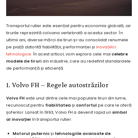
Transportul rutier este esențial pentru economia globală, iar
tirurile reprezintă coloana vertebrală a acestui sector. În
ultimii ani, diverse mărci de tiruri și-au consolidat renumele
pe piață datorită fiabilității, performanței și
inovațiilor
tehnologice
. În acest articol, vom explora cele mai
celebre
modele de tiruri
din industrie, care au redefinit standardele
de performanță și eficiență.
1. Volvo FH – Regele autostrăzilor
Volvo FH
este unul dintre cele mai populare tiruri din lume,
recunoscut pentru
fiabilitatea
și
confortul
pe care le oferă
șoferilor. Lansat în 1993, Volvo FH a devenit rapid un
simbol
al inovației
în transportul rutier.
Motorul puternic
și
tehnologiile avansate de