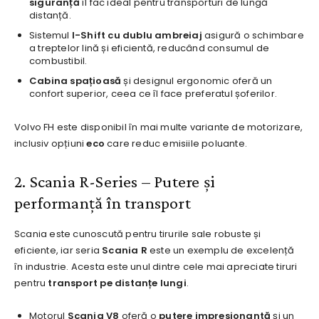
siguranță
îl fac ideal pentru transporturi de lungă
distanță.
Sistemul
I-Shift cu dublu ambreiaj
asigură o schimbare
a treptelor lină și eficientă, reducând consumul de
combustibil.
Cabina spațioasă
și designul ergonomic oferă un
confort superior, ceea ce îl face preferatul șoferilor.
Volvo FH este disponibil în mai multe variante de motorizare,
inclusiv opțiuni
eco
care reduc emisiile poluante.
2. Scania R-Series – Putere și
performanță în transport
Scania este cunoscută pentru tirurile sale robuste și
eficiente, iar seria
Scania R
este un exemplu de excelență
în industrie. Acesta este unul dintre cele mai apreciate tiruri
pentru
transport pe distanțe lungi
.
Motorul
Scania V8
oferă o
putere impresionantă
și un