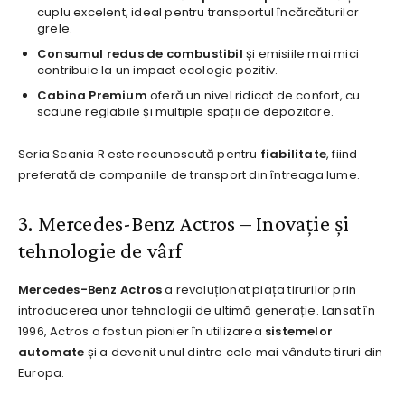
cuplu excelent, ideal pentru transportul încărcăturilor
grele.
Consumul redus de combustibil
și emisiile mai mici
contribuie la un impact ecologic pozitiv.
Cabina Premium
oferă un nivel ridicat de confort, cu
scaune reglabile și multiple spații de depozitare.
Seria Scania R este recunoscută pentru
fiabilitate
, fiind
preferată de companiile de transport din întreaga lume.
3. Mercedes-Benz Actros – Inovație și
tehnologie de vârf
Mercedes-Benz Actros
a revoluționat piața tirurilor prin
introducerea unor tehnologii de ultimă generație. Lansat în
1996, Actros a fost un pionier în utilizarea
sistemelor
automate
și a devenit unul dintre cele mai vândute tiruri din
Europa.