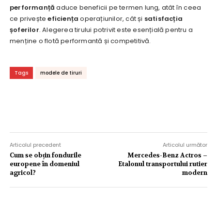
performanță
aduce beneficii pe termen lung, atât în ceea
ce privește
eficiența
operațiunilor, cât și
satisfacția
șoferilor
. Alegerea tirului potrivit este esențială pentru a
menține o flotă performantă și competitivă.
Tags
modele de tiruri
Articolul precedent
Articolul următor
Cum se obțin fondurile
Mercedes-Benz Actros –
europene în domeniul
Etalonul transportului rutier
agricol?
modern