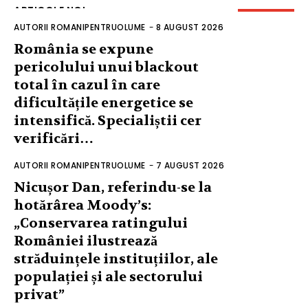
ARTICOLE NOI
AUTORII ROMANIPENTRUOLUME
-
8 AUGUST 2026
România se expune
pericolului unui blackout
total în cazul în care
dificultățile energetice se
intensifică. Specialiștii cer
verificări…
AUTORII ROMANIPENTRUOLUME
-
7 AUGUST 2026
Nicușor Dan, referindu-se la
hotărârea Moody’s:
„Conservarea ratingului
României ilustrează
străduințele instituțiilor, ale
populației și ale sectorului
privat”