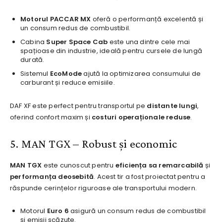
Motorul PACCAR MX
oferă o performanță excelentă și
un consum redus de combustibil.
Cabina
Super Space Cab
este una dintre cele mai
spațioase din industrie, ideală pentru cursele de lungă
durată.
Sistemul
EcoMode
ajută la optimizarea consumului de
carburant și reduce emisiile.
DAF XF este perfect pentru transportul pe
distante lungi
,
oferind confort maxim și
costuri operaționale reduse
.
5. MAN TGX – Robust și economic
MAN TGX
este cunoscut pentru
eficiența sa remarcabilă
și
performanța deosebită
. Acest tir a fost proiectat pentru a
răspunde cerințelor riguroase ale transportului modern.
Motorul
Euro 6
asigură un consum redus de combustibil
și emisii scăzute.