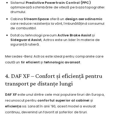
Sistemul
Predictive Powertrain Control (PPC)
optimizează schimbările de viteză pe baza topografiei
drumului.
Cabina
StreamSpace
oferă un
design aerodinamic
care reduce rezistența la vânt, îmbunătățind consumul
de combustibil.
Dotat cu tehnologii precum
Active Brake Assist
și
Sideguard Assist
, Actros este un lider în materie de
siguranță rutieră.
Mercedes-Benz Actros este ideal pentru companiile care
caută un
tir eficient
și
tehnologic avansat
.
4. DAF XF – Confort și eficiență pentru
transport pe distanțe lungi
DAF XF
este unul dintre cele mai populare tiruri din Europa,
recunoscut pentru
confortul superior al cabinei
și
eficiența
sa. Lansat în anii ’90, acest model a evoluat
continuu, devenind un favorit al șoferilor de tiruri.