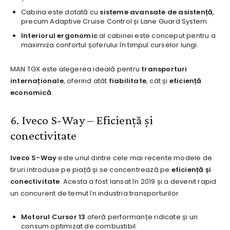
Cabina este dotată cu
sisteme avansate de asistență
,
precum Adaptive Cruise Control și Lane Guard System.
Interiorul ergonomic
al cabinei este conceput pentru a
maximiza confortul șoferului în timpul curselor lungi.
MAN TGX este alegerea ideală pentru
transporturi
internaționale
, oferind atât
fiabilitate
, cât și
eficiență
economică
.
6. Iveco S-Way – Eficiență și
conectivitate
Iveco S-Way
este unul dintre cele mai recente modele de
tiruri introduse pe piață și se concentrează pe
eficiență și
conectivitate
. Acesta a fost lansat în 2019 și a devenit rapid
un concurent de temut în industria transporturilor.
Motorul Cursor 13
oferă performanțe ridicate și un
consum optimizat de combustibil.