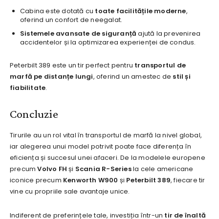
Cabina este dotată cu
toate facilitățile moderne
,
oferind un confort de neegalat.
Sistemele avansate de siguranță
ajută la prevenirea
accidentelor și la optimizarea experienței de condus.
Peterbilt 389 este un tir perfect pentru
transportul de
marfă pe distanțe lungi
, oferind un amestec de
stil și
fiabilitate
.
Concluzie
Tirurile au un rol vital în transportul de marfă la nivel global,
iar alegerea unui model potrivit poate face diferența în
eficiența și succesul unei afaceri. De la modelele europene
precum
Volvo FH
și
Scania R-Series
la cele americane
iconice precum
Kenworth W900
și
Peterbilt 389
, fiecare tir
vine cu propriile sale avantaje unice.
Indiferent de preferințele tale, investiția într-un
tir de înaltă