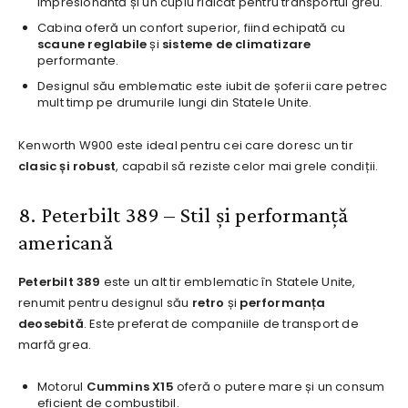
impresionantă și un cuplu ridicat pentru transportul greu.
Cabina oferă un confort superior, fiind echipată cu
scaune reglabile
și
sisteme de climatizare
performante.
Designul său emblematic este iubit de șoferii care petrec
mult timp pe drumurile lungi din Statele Unite.
Kenworth W900 este ideal pentru cei care doresc un tir
clasic și robust
, capabil să reziste celor mai grele condiții.
8. Peterbilt 389 – Stil și performanță
americană
Peterbilt 389
este un alt tir emblematic în Statele Unite,
renumit pentru designul său
retro
și
performanța
deosebită
. Este preferat de companiile de transport de
marfă grea.
Motorul
Cummins X15
oferă o putere mare și un consum
eficient de combustibil.