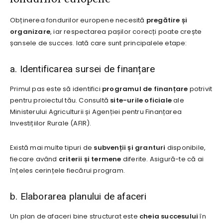
Obținerea fondurilor europene necesită
pregătire și
organizare
, iar respectarea pașilor corecți poate crește
șansele de succes. Iată care sunt principalele etape:
a. Identificarea sursei de finanțare
Primul pas este să identifici
programul de finanțare
potrivit
pentru proiectul tău. Consultă
site-urile oficiale
ale
Ministerului Agriculturii și Agenției pentru Finanțarea
Investițiilor Rurale (AFIR).
Există mai multe tipuri de
subvenții și granturi
disponibile,
fiecare având
criterii și termene
diferite. Asigură-te că ai
înțeles cerințele fiecărui program.
b. Elaborarea planului de afaceri
Un plan de afaceri bine structurat este
cheia succesului
în