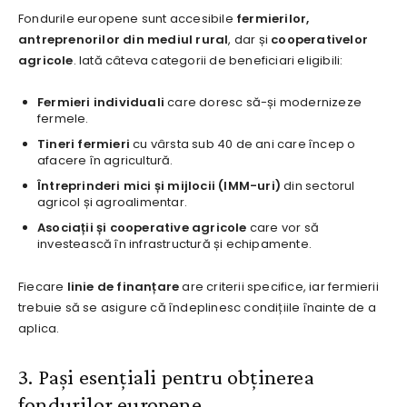
Fondurile europene sunt accesibile
fermierilor,
antreprenorilor din mediul rural
, dar și
cooperativelor
agricole
. Iată câteva categorii de beneficiari eligibili:
Fermieri individuali
care doresc să-și modernizeze
fermele.
Tineri fermieri
cu vârsta sub 40 de ani care încep o
afacere în agricultură.
Întreprinderi mici și mijlocii (IMM-uri)
din sectorul
agricol și agroalimentar.
Asociații și cooperative agricole
care vor să
investească în infrastructură și echipamente.
Fiecare
linie de finanțare
are criterii specifice, iar fermierii
trebuie să se asigure că îndeplinesc condițiile înainte de a
aplica.
3. Pași esențiali pentru obținerea
fondurilor europene