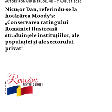
AUTORII ROMANIPENTRUOLUME
-
7 AUGUST 2026
Nicușor Dan, referindu-se la
hotărârea Moody’s:
„Conservarea ratingului
României ilustrează
străduințele instituțiilor, ale
populației și ale sectorului
privat”
© Acest site este creat si administrat de
romanipentruolume.ro
. Toate drepturile rezervate.