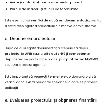
Avize și autorizații
necesare pentru proiect.
Planul de afaceri
și studiul de fezabilitate.
Este esențial să
verifici de două ori documentația
, pentru
a evita respingerea proiectului din motive administrative.
d. Depunerea proiectului
După ce ai pregătit documentația, trebuie să depui
proiectul
la
AFIR
sau la
alte autorități competente
.
Depunerea se poate face online, prin
platforma MySMIS
,
sau fizic la sediul agenției.
Este important să
respecți termenele
de depunere și să
verifici dacă există perioade specifice în care se primesc
aplicații.
e. Evaluarea proiectului și obținerea finanțării