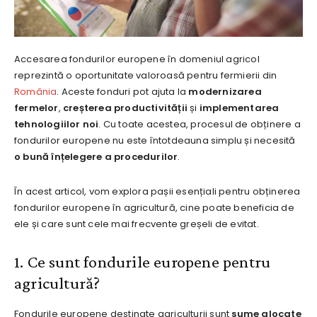
Accesarea fondurilor europene în domeniul agricol
reprezintă o oportunitate valoroasă pentru fermierii din
România
. Aceste fonduri pot ajuta la
modernizarea
fermelor
,
creșterea productivității
și
implementarea
tehnologiilor noi
. Cu toate acestea, procesul de obținere a
fondurilor europene nu este întotdeauna simplu și necesită
o bună înțelegere a procedurilor
.
În acest articol, vom explora pașii esențiali pentru obținerea
fondurilor europene în agricultură, cine poate beneficia de
ele și care sunt cele mai frecvente greșeli de evitat.
1. Ce sunt fondurile europene pentru
agricultură?
Fondurile europene destinate agriculturii sunt
sume alocate