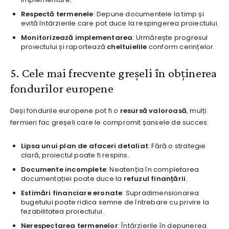
Respectă termenele
: Depune documentele la timp și
evită întârzierile care pot duce la respingerea proiectului.
Monitorizează implementarea
: Urmărește progresul
proiectului și raportează
cheltuielile
conform cerințelor.
5. Cele mai frecvente greșeli în obținerea
fondurilor europene
Deși fondurile europene pot fi o
resursă valoroasă
, mulți
fermieri fac greșeli care le compromit șansele de succes:
Lipsa unui plan de afaceri detaliat
: Fără o strategie
clară, proiectul poate fi respins.
Documente incomplete
: Neatenția în completarea
documentației poate duce la
refuzul finanțării
.
Estimări financiare eronate
: Supradimensionarea
bugetului poate ridica semne de întrebare cu privire la
fezabilitatea proiectului.
Nerespectarea termenelor
: Întârzierile în depunerea