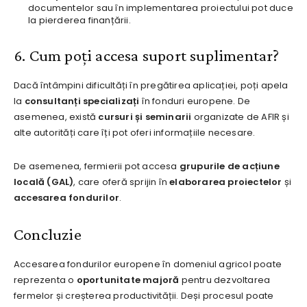
documentelor sau în implementarea proiectului pot duce
la pierderea finanțării.
6. Cum poți accesa suport suplimentar?
Dacă întâmpini dificultăți în pregătirea aplicației, poți apela
la
consultanți specializați
în fonduri europene. De
asemenea, există
cursuri și seminarii
organizate de AFIR și
alte autorități care îți pot oferi informațiile necesare.
De asemenea, fermierii pot accesa
grupurile de acțiune
locală (GAL)
, care oferă sprijin în
elaborarea proiectelor
și
accesarea fondurilor
.
Concluzie
Accesarea fondurilor europene în domeniul agricol poate
reprezenta o
oportunitate majoră
pentru dezvoltarea
fermelor și creșterea productivității. Deși procesul poate