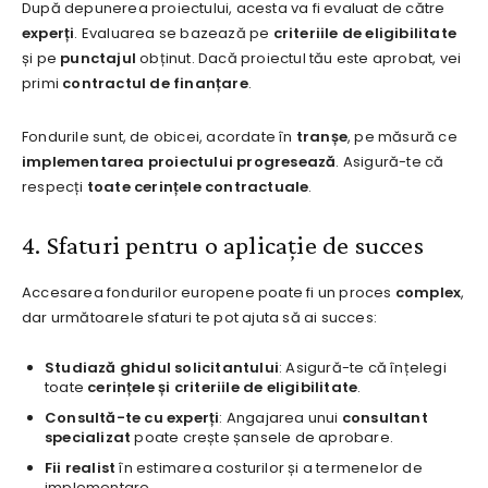
După depunerea proiectului, acesta va fi evaluat de către
experți
. Evaluarea se bazează pe
criteriile de eligibilitate
și pe
punctajul
obținut. Dacă proiectul tău este aprobat, vei
primi
contractul de finanțare
.
Fondurile sunt, de obicei, acordate în
tranșe
, pe măsură ce
implementarea proiectului progresează
. Asigură-te că
respecți
toate cerințele contractuale
.
4. Sfaturi pentru o aplicație de succes
Accesarea fondurilor europene poate fi un proces
complex
,
dar următoarele sfaturi te pot ajuta să ai succes:
Studiază ghidul solicitantului
: Asigură-te că înțelegi
toate
cerințele și criteriile de eligibilitate
.
Consultă-te cu experți
: Angajarea unui
consultant
specializat
poate crește șansele de aprobare.
Fii realist
în estimarea costurilor și a termenelor de
implementare.