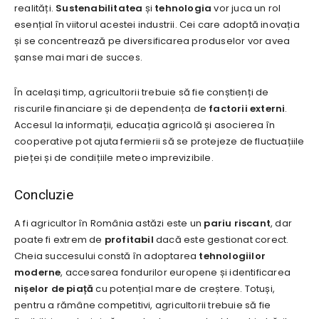
realități.
Sustenabilitatea
și
tehnologia
vor juca un rol
esențial în viitorul acestei industrii. Cei care adoptă inovația
și se concentrează pe diversificarea produselor vor avea
șanse mai mari de succes.
În același timp, agricultorii trebuie să fie conștienți de
riscurile financiare și de dependența de
factorii externi
.
Accesul la informații, educația agricolă și asocierea în
cooperative pot ajuta fermierii să se protejeze de fluctuațiile
pieței și de condițiile meteo imprevizibile.
Concluzie
A fi agricultor în România astăzi este un
pariu riscant
, dar
poate fi extrem de
profitabil
dacă este gestionat corect.
Cheia succesului constă în adoptarea
tehnologiilor
moderne
, accesarea fondurilor europene și identificarea
nișelor de piață
cu potențial mare de creștere. Totuși,
pentru a rămâne competitivi, agricultorii trebuie să fie