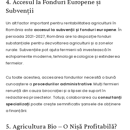
4. Accesul la Fonduri Europene și
Subvenții
Un alt factor important pentru rentabilitatea agriculturii în
România este
accesul la subvenții și fonduri europene
. În
perioada 2021-2027, România are la dispoziție fonduri
substanțiale pentru dezvoltarea agriculturii și a zonelor
rurale. Subvențiile pot ajuta fermierii să investească în
echipamente moderne, tehnologii ecologice și extinderea
fermelor.
Cu toate acestea, accesarea fondurilor necesită o bună
cunoaștere a
procedurilor administrative
. Mulți fermieri
renunță din cauza birocrației și a lipsei de suport în
redactarea proiectelor. Totuși, colaborarea cu
consultanți
specializați
poate crește semnificativ șansele de obținere
a finanțării.
5. Agricultura Bio – O Nișă Profitabilă?