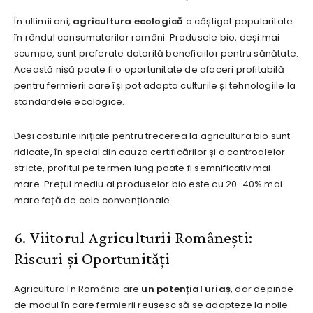
În ultimii ani,
agricultura ecologică
a câștigat popularitate
în rândul consumatorilor români. Produsele bio, deși mai
scumpe, sunt preferate datorită beneficiilor pentru sănătate.
Această nișă poate fi o oportunitate de afaceri profitabilă
pentru fermierii care își pot adapta culturile și tehnologiile la
standardele ecologice.
Deși costurile inițiale pentru trecerea la agricultura bio sunt
ridicate, în special din cauza certificărilor și a controalelor
stricte, profitul pe termen lung poate fi semnificativ mai
mare. Prețul mediu al produselor bio este cu 20-40% mai
mare față de cele convenționale.
6. Viitorul Agriculturii Românești:
Riscuri și Oportunități
Agricultura în România are
un potențial uriaș
, dar depinde
de modul în care fermierii reușesc să se adapteze la noile