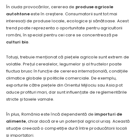
În ciuda provocărilor, cererea de
produse agricole
autohtone
este în creștere. Consumatorii sunt tot mai
interesați de produse locale, ecologice și sănătoase. Acest
trend poate reprezenta o oportunitate pentru agricultorii
români, în special pentru cei care se concentrează pe
culturi bio
.
Totuși, trebuie menționat că piețele agricole sunt extrem de
volatile. Prețul cerealelor, legumelor și al fructelor poate
fluctua brusc în funcție de cererea internațională, condițiile
climatice globale și politicile comerciale. De exemplu,
exporturile către piețele din Orientul Mijlociu sau Asia pot
aduce profituri mari, dar sunt influențate de reglementările
stricte și taxele vamale.
În plus, România este încă dependentă de
importuri de
alimente
, chiar dacă are un potențial agricol uriaș. Această
situație creează o competiție dură între producătorii locali
și importatori.