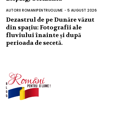
AUTORII ROMANIPENTRUOLUME
-
5 AUGUST 2026
Dezastrul de pe Dunăre văzut
din spațiu: Fotografii ale
fluviului înainte și după
perioada de secetă.
© Acest site este creat si administrat de
romanipentruolume.ro
. Toate drepturile rezervate.