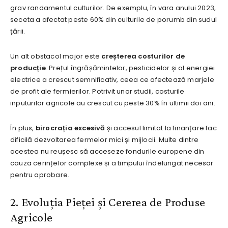
grav randamentul culturilor. De exemplu, în vara anului 2023,
seceta a afectat peste 60% din culturile de porumb din sudul
țării.
Un alt obstacol major este
creșterea costurilor de
producție
. Prețul îngrășămintelor, pesticidelor și al energiei
electrice a crescut semnificativ, ceea ce afectează marjele
de profit ale fermierilor. Potrivit unor studii, costurile
inputurilor agricole au crescut cu peste 30% în ultimii doi ani.
În plus,
birocrația excesivă
și accesul limitat la finanțare fac
dificilă dezvoltarea fermelor mici și mijlocii. Multe dintre
acestea nu reușesc să acceseze fondurile europene din
cauza cerințelor complexe și a timpului îndelungat necesar
pentru aprobare.
2. Evoluția Pieței și Cererea de Produse
Agricole