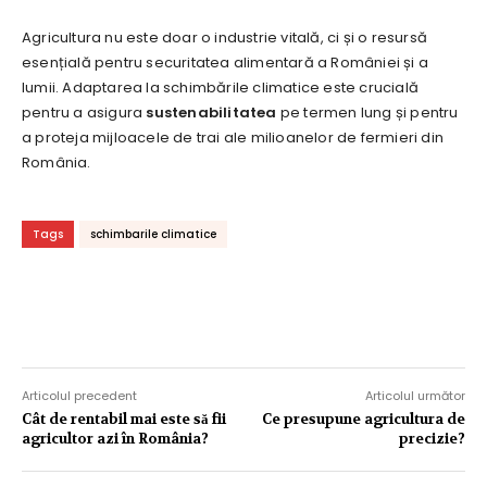
Agricultura nu este doar o industrie vitală, ci și o resursă
esențială pentru securitatea alimentară a României și a
lumii. Adaptarea la schimbările climatice este crucială
pentru a asigura
sustenabilitatea
pe termen lung și pentru
a proteja mijloacele de trai ale milioanelor de fermieri din
România.
Tags
schimbarile climatice
Articolul precedent
Articolul următor
Cât de rentabil mai este să fii
Ce presupune agricultura de
agricultor azi în România?
precizie?