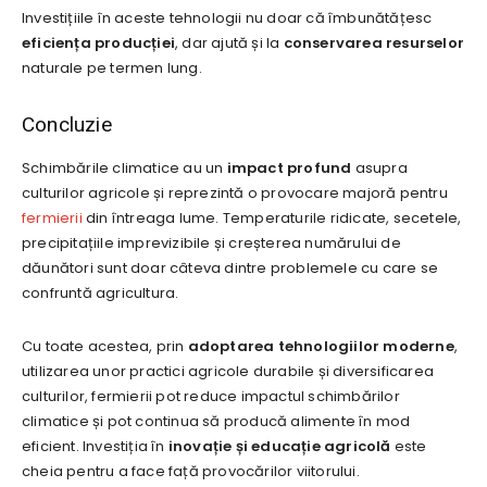
Investițiile în aceste tehnologii nu doar că îmbunătățesc
eficiența producției
, dar ajută și la
conservarea resurselor
naturale pe termen lung.
Concluzie
Schimbările climatice au un
impact profund
asupra
culturilor agricole și reprezintă o provocare majoră pentru
fermierii
din întreaga lume. Temperaturile ridicate, secetele,
precipitațiile imprevizibile și creșterea numărului de
dăunători sunt doar câteva dintre problemele cu care se
confruntă agricultura.
Cu toate acestea, prin
adoptarea tehnologiilor moderne
,
utilizarea unor practici agricole durabile și diversificarea
culturilor, fermierii pot reduce impactul schimbărilor
climatice și pot continua să producă alimente în mod
eficient. Investiția în
inovație și educație agricolă
este
cheia pentru a face față provocărilor viitorului.