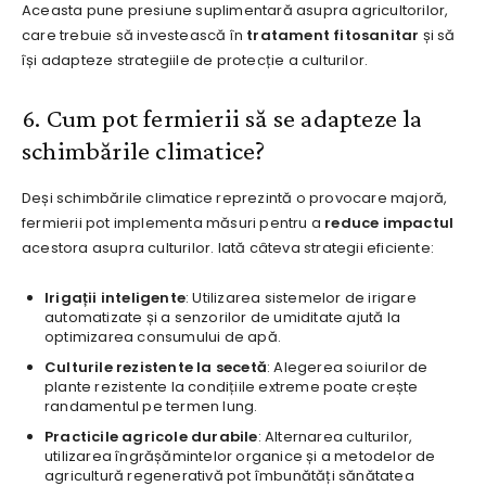
Aceasta pune presiune suplimentară asupra agricultorilor,
care trebuie să investească în
tratament fitosanitar
și să
își adapteze strategiile de protecție a culturilor.
6. Cum pot fermierii să se adapteze la
schimbările climatice?
Deși schimbările climatice reprezintă o provocare majoră,
fermierii pot implementa măsuri pentru a
reduce impactul
acestora asupra culturilor. Iată câteva strategii eficiente:
Irigații inteligente
: Utilizarea sistemelor de irigare
automatizate și a senzorilor de umiditate ajută la
optimizarea consumului de apă.
Culturile rezistente la secetă
: Alegerea soiurilor de
plante rezistente la condițiile extreme poate crește
randamentul pe termen lung.
Practicile agricole durabile
: Alternarea culturilor,
utilizarea îngrășămintelor organice și a metodelor de
agricultură regenerativă pot îmbunătăți sănătatea