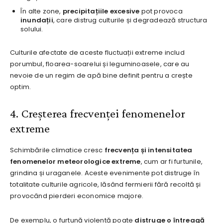
În alte zone,
precipitațiile excesive
pot provoca
inundații
, care distrug culturile și degradează structura
solului.
Culturile afectate de aceste fluctuații extreme includ
porumbul, floarea-soarelui și leguminoasele, care au
nevoie de un regim de apă bine definit pentru a crește
optim.
4. Creșterea frecvenței fenomenelor
extreme
Schimbările climatice cresc
frecvența și intensitatea
fenomenelor meteorologice extreme
, cum ar fi furtunile,
grindina și uraganele. Aceste evenimente pot distruge în
totalitate culturile agricole, lăsând fermierii fără recoltă și
provocând pierderi economice majore.
De exemplu, o furtună violentă poate
distruge o întreagă