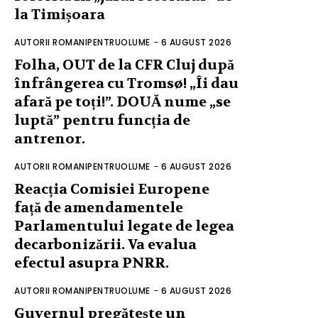
la Timișoara
AUTORII ROMANIPENTRUOLUME
-
6 AUGUST 2026
Folha, OUT de la CFR Cluj după
înfrângerea cu Tromsø! „Îi dau
afară pe toți!”. DOUĂ nume „se
luptă” pentru funcția de
antrenor.
AUTORII ROMANIPENTRUOLUME
-
6 AUGUST 2026
Reacția Comisiei Europene
față de amendamentele
Parlamentului legate de legea
decarbonizării. Va evalua
efectul asupra PNRR.
AUTORII ROMANIPENTRUOLUME
-
6 AUGUST 2026
Guvernul pregătește un