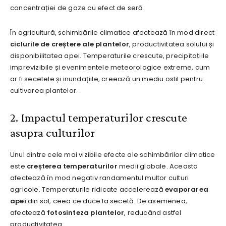
concentrației de gaze cu efect de seră.
În agricultură, schimbările climatice afectează în mod direct
ciclurile de creștere ale plantelor
, productivitatea solului și
disponibilitatea apei. Temperaturile crescute, precipitațiile
imprevizibile și evenimentele meteorologice extreme, cum
ar fi secetele și inundațiile, creează un mediu ostil pentru
cultivarea plantelor.
2. Impactul temperaturilor crescute
asupra culturilor
Unul dintre cele mai vizibile efecte ale schimbărilor climatice
este
creșterea temperaturilor
medii globale. Aceasta
afectează în mod negativ randamentul multor culturi
agricole. Temperaturile ridicate accelerează
evaporarea
apei
din sol, ceea ce duce la secetă. De asemenea,
afectează
fotosinteza plantelor
, reducând astfel
productivitatea.