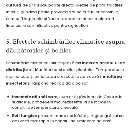
cultură de grâu
sau poate afecta livezile de pomi fructiferi.
În plus, grindina poate provoca daune culturilor sensibile,
cum ar fi legumele și fructele, ceea ce duce la pierderi
financiare semnificative pentru agricultori.
5. Efectele schimbărilor climatice asupra
dăunătorilor și bolilor
Schimbările climatice influențează
extinderea arealului de
distribuție
al dăunătorilor și bolilor plantelor. Temperaturile
mai ridicate și umiditatea crescută favorizează
înmulțirea
insectelor
și răspândirea rapidă a bolilor.
Insectele dăunătoare
, cum ar fi gândacul de Colorado
și afidele, pot deveni mai rezistente la pesticide în
condiții de temperatură crescută.
Boli fungice
precum mana cartofului și rugina grâului se
dezvoltă mai rapid în condiții de umiditate ridicată.