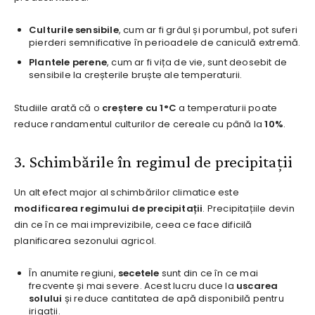
Culturile sensibile
, cum ar fi grâul și porumbul, pot suferi
pierderi semnificative în perioadele de caniculă extremă.
Plantele perene
, cum ar fi vița de vie, sunt deosebit de
sensibile la creșterile bruște ale temperaturii.
Studiile arată că o
creștere cu 1°C
a temperaturii poate
reduce randamentul culturilor de cereale cu până la
10%
.
3. Schimbările în regimul de precipitații
Un alt efect major al schimbărilor climatice este
modificarea regimului de precipitații
. Precipitațiile devin
din ce în ce mai imprevizibile, ceea ce face dificilă
planificarea sezonului agricol.
În anumite regiuni,
secetele
sunt din ce în ce mai
frecvente și mai severe. Acest lucru duce la
uscarea
solului
și reduce cantitatea de apă disponibilă pentru
irigații.