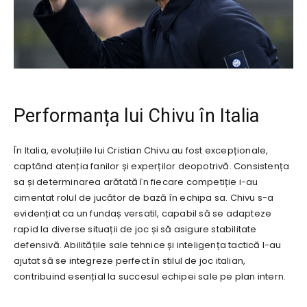
Performanța lui Chivu în Italia
În Italia, evoluțiile lui Cristian Chivu au fost excepționale,
captând atenția fanilor și experților deopotrivă. Consistența
sa și determinarea arătată în fiecare competiție i-au
cimentat rolul de jucător de bază în echipa sa. Chivu s-a
evidențiat ca un fundaș versatil, capabil să se adapteze
rapid la diverse situații de joc și să asigure stabilitate
defensivă. Abilitățile sale tehnice și inteligența tactică l-au
ajutat să se integreze perfect în stilul de joc italian,
contribuind esențial la succesul echipei sale pe plan intern.