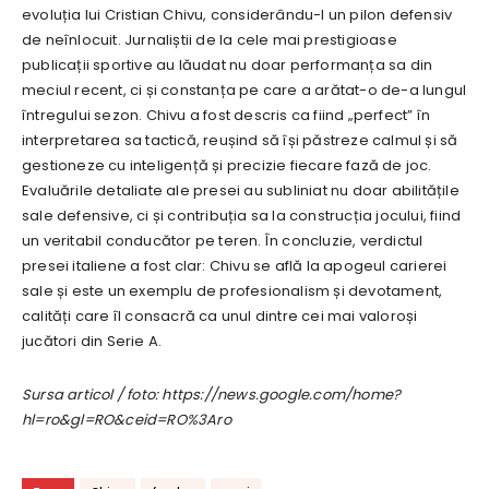
evoluția lui Cristian Chivu, considerându-l un pilon defensiv
de neînlocuit. Jurnaliștii de la cele mai prestigioase
publicații sportive au lăudat nu doar performanța sa din
meciul recent, ci și constanța pe care a arătat-o de-a lungul
întregului sezon. Chivu a fost descris ca fiind „perfect” în
interpretarea sa tactică, reușind să își păstreze calmul și să
gestioneze cu inteligență și precizie fiecare fază de joc.
Evaluările detaliate ale presei au subliniat nu doar abilitățile
sale defensive, ci și contribuția sa la construcția jocului, fiind
un veritabil conducător pe teren. În concluzie, verdictul
presei italiene a fost clar: Chivu se află la apogeul carierei
sale și este un exemplu de profesionalism și devotament,
calități care îl consacră ca unul dintre cei mai valoroși
jucători din Serie A.
Sursa articol / foto: https://news.google.com/home?
hl=ro&gl=RO&ceid=RO%3Aro