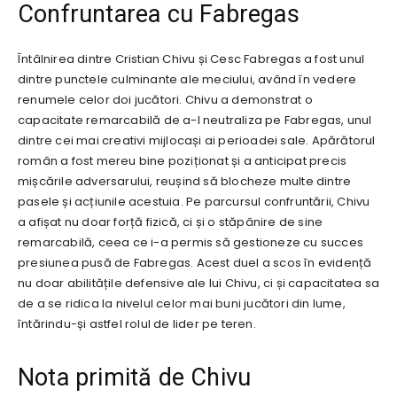
Confruntarea cu Fabregas
Întâlnirea dintre Cristian Chivu și Cesc Fabregas a fost unul
dintre punctele culminante ale meciului, având în vedere
renumele celor doi jucători. Chivu a demonstrat o
capacitate remarcabilă de a-l neutraliza pe Fabregas, unul
dintre cei mai creativi mijlocași ai perioadei sale. Apărătorul
român a fost mereu bine poziționat și a anticipat precis
mișcările adversarului, reușind să blocheze multe dintre
pasele și acțiunile acestuia. Pe parcursul confruntării, Chivu
a afișat nu doar forță fizică, ci și o stăpânire de sine
remarcabilă, ceea ce i-a permis să gestioneze cu succes
presiunea pusă de Fabregas. Acest duel a scos în evidență
nu doar abilitățile defensive ale lui Chivu, ci și capacitatea sa
de a se ridica la nivelul celor mai buni jucători din lume,
întărindu-și astfel rolul de lider pe teren.
Nota primită de Chivu