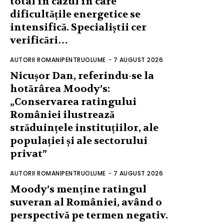
total în cazul în care
dificultățile energetice se
intensifică. Specialiștii cer
verificări…
AUTORII ROMANIPENTRUOLUME
-
7 AUGUST 2026
Nicușor Dan, referindu-se la
hotărârea Moody’s:
„Conservarea ratingului
României ilustrează
străduințele instituțiilor, ale
populației și ale sectorului
privat”
AUTORII ROMANIPENTRUOLUME
-
7 AUGUST 2026
Moody’s menține ratingul
suveran al României, având o
perspectivă pe termen negativ.