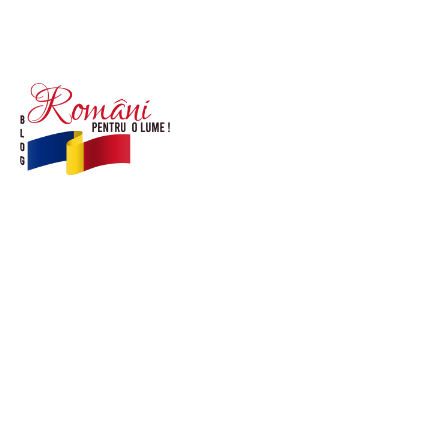
© Acest site este creat si administrat de
romanipentruolume.ro
. Toate drepturile rezervate.
Link-uri utile
POLITICĂ DE CONFIDENȚIALITATE –
ROMANIAPENTRUOLUME.RO