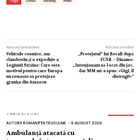
Tags
Chivu
fundaș
meci
Articolul precedent
Articolul următor
Vehicule cosmice, aur
„Protejatul” lui Becali după
clandestin și o expediție a
FCSB – Dinamo:
Legiunii Străine: Care este
„Intenționam să-l scot din joc,
motivul pentru care Europa
dar MM mi-a spus: «Gigi, îl
nu reușește să protejeze
distrugi!»”
granița din Amazon
ARTICOLE NOI
AUTORII ROMANIPENTRUOLUME
-
9 AUGUST 2026
Ambulanță atacată cu