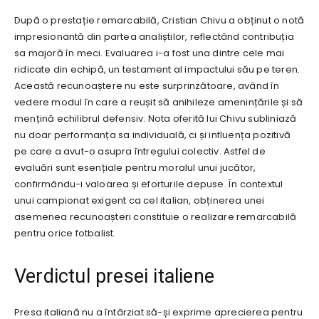
După o prestație remarcabilă, Cristian Chivu a obținut o notă
impresionantă din partea analiștilor, reflectând contribuția
sa majoră în meci. Evaluarea i-a fost una dintre cele mai
ridicate din echipă, un testament al impactului său pe teren.
Această recunoaștere nu este surprinzătoare, având în
vedere modul în care a reușit să anihileze amenințările și să
mențină echilibrul defensiv. Nota oferită lui Chivu subliniază
nu doar performanța sa individuală, ci și influența pozitivă
pe care a avut-o asupra întregului colectiv. Astfel de
evaluări sunt esențiale pentru moralul unui jucător,
confirmându-i valoarea și eforturile depuse. În contextul
unui campionat exigent ca cel italian, obținerea unei
asemenea recunoașteri constituie o realizare remarcabilă
pentru orice fotbalist.
Verdictul presei italiene
Presa italiană nu a întârziat să-și exprime aprecierea pentru