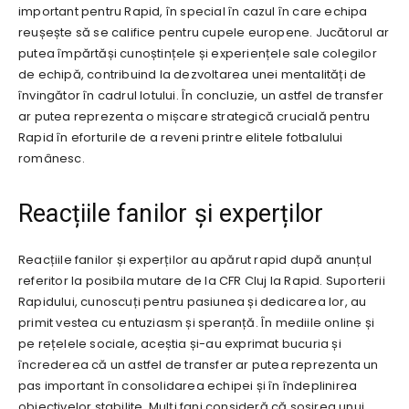
important pentru Rapid, în special în cazul în care echipa
reușește să se califice pentru cupele europene. Jucătorul ar
putea împărtăși cunoștințele și experiențele sale colegilor
de echipă, contribuind la dezvoltarea unei mentalități de
învingător în cadrul lotului. În concluzie, un astfel de transfer
ar putea reprezenta o mișcare strategică crucială pentru
Rapid în eforturile de a reveni printre elitele fotbalului
românesc.
Reacțiile fanilor și experților
Reacțiile fanilor și experților au apărut rapid după anunțul
referitor la posibila mutare de la CFR Cluj la Rapid. Suporterii
Rapidului, cunoscuți pentru pasiunea și dedicarea lor, au
primit vestea cu entuziasm și speranță. În mediile online și
pe rețelele sociale, aceștia și-au exprimat bucuria și
încrederea că un astfel de transfer ar putea reprezenta un
pas important în consolidarea echipei și în îndeplinirea
obiectivelor stabilite. Mulți fani consideră că sosirea unui