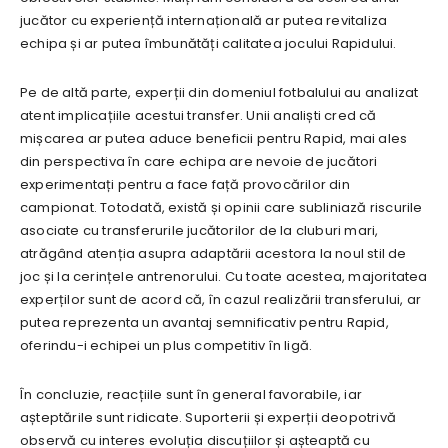
jucător cu experiență internațională ar putea revitaliza
echipa și ar putea îmbunătăți calitatea jocului Rapidului.
Pe de altă parte, experții din domeniul fotbalului au analizat
atent implicațiile acestui transfer. Unii analiști cred că
mișcarea ar putea aduce beneficii pentru Rapid, mai ales
din perspectiva în care echipa are nevoie de jucători
experimentați pentru a face față provocărilor din
campionat. Totodată, există și opinii care subliniază riscurile
asociate cu transferurile jucătorilor de la cluburi mari,
atrăgând atenția asupra adaptării acestora la noul stil de
joc și la cerințele antrenorului. Cu toate acestea, majoritatea
experților sunt de acord că, în cazul realizării transferului, ar
putea reprezenta un avantaj semnificativ pentru Rapid,
oferindu-i echipei un plus competitiv în ligă.
În concluzie, reacțiile sunt în general favorabile, iar
așteptările sunt ridicate. Suporterii și experții deopotrivă
observă cu interes evoluția discuțiilor și așteaptă cu