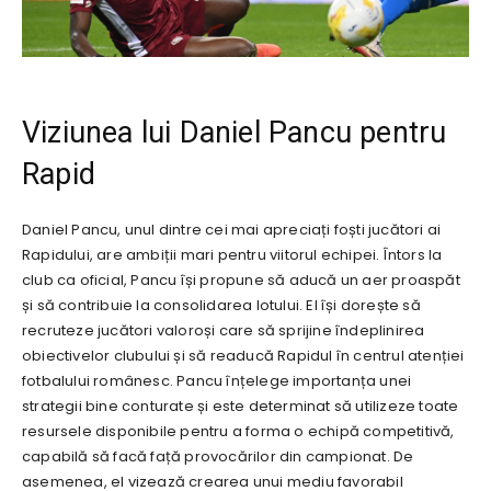
Viziunea lui Daniel Pancu pentru
Rapid
Daniel Pancu, unul dintre cei mai apreciați foști jucători ai
Rapidului, are ambiții mari pentru viitorul echipei. Întors la
club ca oficial, Pancu își propune să aducă un aer proaspăt
și să contribuie la consolidarea lotului. El își dorește să
recruteze jucători valoroși care să sprijine îndeplinirea
obiectivelor clubului și să readucă Rapidul în centrul atenției
fotbalului românesc. Pancu înțelege importanța unei
strategii bine conturate și este determinat să utilizeze toate
resursele disponibile pentru a forma o echipă competitivă,
capabilă să facă față provocărilor din campionat. De
asemenea, el vizează crearea unui mediu favorabil