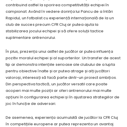
contribuind astfel la sporirea competitivității echipei în
campionat. Având în vedere dorința lui Pancu de a întări
Rapidul, un fotbalist cu experiență internațională de la un
club de succes precum CFR Cluj ar putea ajuta la
stabilizarea jocului echipei și să ofere soluții tactice
suplimentare antrenorului.
În plus, prezența unui astfel de jucător ar putea influența
pozitiv moralul echipei și al suporterilor. Un transfer de acest
tip ar demonstra intențiile serioase ale clubului de a lupta
pentru obiective înalte și ar putea atrage și alți jucători
valoroși, interesați să facă parte dintr-un proiect ambițios.
Din perspectiva tactică, un jucător versatil care poate
acoperi mai multe poziții ar oferi antrenorului mai multe
opțiuni în configurarea echipei și în ajustarea strategiilor de
joc în funcție de adversari.
De asemenea, experiența acumulată de jucător la CFR Cluj
în competițiile europene ar putea reprezenta un avantaj