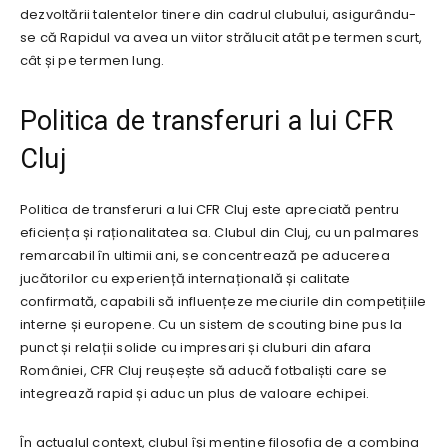
dezvoltării talentelor tinere din cadrul clubului, asigurându-
se că Rapidul va avea un viitor strălucit atât pe termen scurt,
cât și pe termen lung.
Politica de transferuri a lui CFR
Cluj
Politica de transferuri a lui CFR Cluj este apreciată pentru
eficiența și raționalitatea sa. Clubul din Cluj, cu un palmares
remarcabil în ultimii ani, se concentrează pe aducerea
jucătorilor cu experiență internațională și calitate
confirmată, capabili să influențeze meciurile din competițiile
interne și europene. Cu un sistem de scouting bine pus la
punct și relații solide cu impresari și cluburi din afara
României, CFR Cluj reușește să aducă fotbaliști care se
integrează rapid și aduc un plus de valoare echipei.
În actualul context, clubul își menține filosofia de a combina