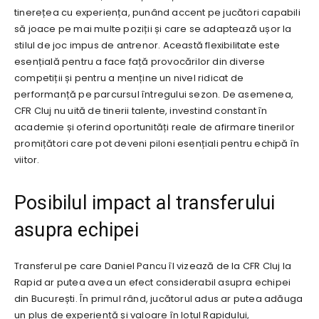
tinerețea cu experiența, punând accent pe jucători capabili
să joace pe mai multe poziții și care se adaptează ușor la
stilul de joc impus de antrenor. Această flexibilitate este
esențială pentru a face față provocărilor din diverse
competiții și pentru a menține un nivel ridicat de
performanță pe parcursul întregului sezon. De asemenea,
CFR Cluj nu uită de tinerii talente, investind constant în
academie și oferind oportunități reale de afirmare tinerilor
promițători care pot deveni piloni esențiali pentru echipă în
viitor.
Posibilul impact al transferului
asupra echipei
Transferul pe care Daniel Pancu îl vizează de la CFR Cluj la
Rapid ar putea avea un efect considerabil asupra echipei
din București. În primul rând, jucătorul adus ar putea adăuga
un plus de experiență și valoare în lotul Rapidului,