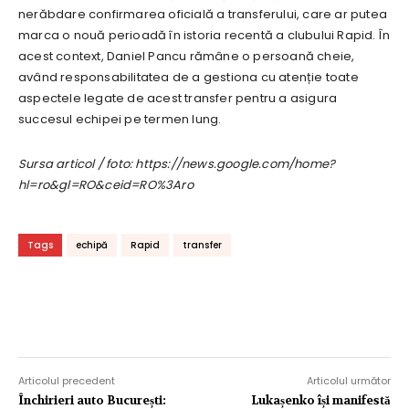
nerăbdare confirmarea oficială a transferului, care ar putea
marca o nouă perioadă în istoria recentă a clubului Rapid. În
acest context, Daniel Pancu rămâne o persoană cheie,
având responsabilitatea de a gestiona cu atenție toate
aspectele legate de acest transfer pentru a asigura
succesul echipei pe termen lung.
Sursa articol / foto: https://news.google.com/home?
hl=ro&gl=RO&ceid=RO%3Aro
Tags
echipă
Rapid
transfer
Articolul precedent
Articolul următor
Închirieri auto București:
Lukașenko își manifestă