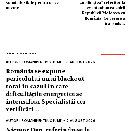
soluții flexibile pentru orice
„nelliniștea” referitor la
nevoie
eventualitatea unirii
Republicii Moldova cu
România. Ce cerere a
transmis…
ARTICOLE NOI
AUTORII ROMANIPENTRUOLUME
-
8 AUGUST 2026
România se expune
pericolului unui blackout
total în cazul în care
dificultățile energetice se
intensifică. Specialiștii cer
verificări…
AUTORII ROMANIPENTRUOLUME
-
7 AUGUST 2026
Nicușor Dan, referindu-se la