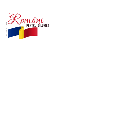
© Acest site este creat si administrat de
romanipentruolume.ro
. Toate drepturile rezervate.
Link-uri utile
POLITICĂ DE CONFIDENȚIALITATE –
ROMANIAPENTRUOLUME.RO
CONTACT ROMANIPENTRUOLUME.RO