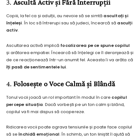
3.
Ascultă Activ și Fără Interrupții
Copiii, la fel ca și adulții, au nevoie să se simtă
ascultați și
înțeleși
. În loc să întrerupi sau să judeci, încearcă să
asculți
activ
.
Ascultarea activă implică
focalizarea pe ce spune copilul
și arătarea empatiei. Încearcă să înțelegi ce îl deranjează și
de ce reacționează într-un anumit fel. Aceasta îi va arăta că
îți pasă de sentimentele lui
.
4.
Folosește o Voce Calmă și Blândă
Tonul vocii joacă un rol important în modul în care
copilul
percepe situația
. Dacă vorbești pe un ton calm și blând,
copilul va fi mai dispus să coopereze.
Ridicarea vocii poate agrava tensiunile și poate face copilul
să se
închidă emoțional
. În schimb, un ton liniștit îl ajută să