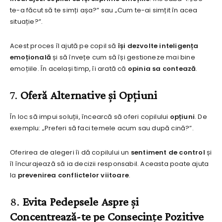
te-a făcut să te simți așa?” sau „Cum te-ai simțit în acea
situație?”.
Acest proces îl ajută pe copil să
își dezvolte inteligența
emoțională
și să învețe cum să își gestioneze mai bine
emoțiile. În același timp, îi arată că
opinia sa contează
.
7.
Oferă Alternative și Opțiuni
În loc să impui soluții, încearcă să oferi copilului
opțiuni
. De
exemplu: „Preferi să faci temele acum sau după cină?”.
Oferirea de alegeri îi dă copilului un
sentiment de control
și
îl încurajează să ia decizii responsabil. Aceasta poate ajuta
la
prevenirea conflictelor viitoare
.
8.
Evita Pedepsele Aspre și
Concentrează-te pe Consecințe Pozitive