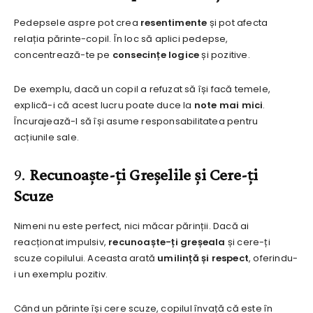
Pedepsele aspre pot crea
resentimente
și pot afecta
relația părinte-copil. În loc să aplici pedepse,
concentrează-te pe
consecințe logice
și pozitive.
De exemplu, dacă un copil a refuzat să își facă temele,
explică-i că acest lucru poate duce la
note mai mici
.
Încurajează-l să își asume responsabilitatea pentru
acțiunile sale.
9.
Recunoaște-ți Greșelile și Cere-ți
Scuze
Nimeni nu este perfect, nici măcar părinții. Dacă ai
reacționat impulsiv,
recunoaște-ți greșeala
și cere-ți
scuze copilului. Aceasta arată
umilință și respect
, oferindu-
i un exemplu pozitiv.
Când un părinte își cere scuze, copilul învață că este în