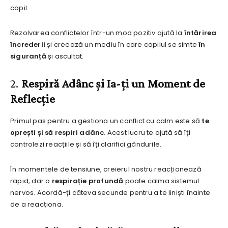
copil.
Rezolvarea conflictelor într-un mod pozitiv ajută la
întărirea
încrederii
și creează un mediu în care copilul se simte
în
siguranță
și ascultat.
2.
Respiră Adânc și Ia-ți un Moment de
Reflecție
Primul pas pentru a gestiona un conflict cu calm este să
te
oprești și să respiri adânc
. Acest lucru te ajută să îți
controlezi reacțiile și să îți clarifici gândurile.
În momentele de tensiune, creierul nostru reacționează
rapid, dar o
respirație profundă
poate calma sistemul
nervos. Acordă-ți câteva secunde pentru a te liniști înainte
de a reacționa.