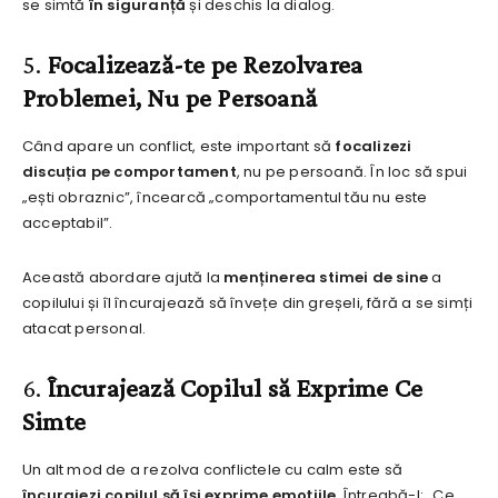
se simtă
în siguranță
și deschis la dialog.
5.
Focalizează-te pe Rezolvarea
Problemei, Nu pe Persoană
Când apare un conflict, este important să
focalizezi
discuția pe comportament
, nu pe persoană. În loc să spui
„ești obraznic”, încearcă „comportamentul tău nu este
acceptabil”.
Această abordare ajută la
menținerea stimei de sine
a
copilului și îl încurajează să învețe din greșeli, fără a se simți
atacat personal.
6.
Încurajează Copilul să Exprime Ce
Simte
Un alt mod de a rezolva conflictele cu calm este să
încurajezi copilul să își exprime emoțiile
. Întreabă-l: „Ce