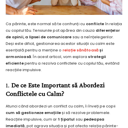
Ca părinte, este normal să te confrunți cu
conflicte
în relația
cu copilul tău. Tensiunile pot apărea din cauza
diferențelor
de opinii, a lipsei de comunicare
sau a neînțelegerilor.
Deși este dificil, gestionarea acestor situații cu calm este
esențială pentru a menține o
relație sănătoasă
și
armonioasă
. În acest articol, vom explora
strategii
eficiente
pentru a rezolva conflictele cu copilul tău, evitând
reacțiile impulsive.
1.
De ce Este Important să Abordezi
Conflictele cu Calm?
Atunci când abordezi un conflict cu calm, îi înveți pe copii
cum să gestioneze emoțiile
și să rezolve problemele.
Reacțiile impulsive, cum ar fi
țipatul
sau
pedeapsa
imediată
, pot agrava situația și pot afecta relația părinte-