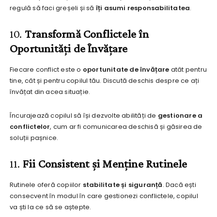
regulă să faci greșeli și să
îți asumi responsabilitatea
.
10.
Transformă Conflictele în
Oportunități de Învățare
Fiecare conflict este o
oportunitate de învățare
atât pentru
tine, cât și pentru copilul tău. Discută deschis despre ce ați
învățat din acea situație.
Încurajează copilul să își dezvolte abilități de
gestionare a
conflictelor
, cum ar fi comunicarea deschisă și găsirea de
soluții pașnice.
11.
Fii Consistent și Menține Rutinele
Rutinele oferă copiilor
stabilitate și siguranță
. Dacă ești
consecvent în modul în care gestionezi conflictele, copilul
va ști la ce să se aștepte.