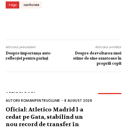
Tags
conflictele
Articolul precedent
Articolul următor
Despre importanța auto-
Despre dezvoltarea unei
reflecției pentru părinți
stime de sine sănătoase în
propriii copii
ARTICOLE NOI
AUTORII ROMANIPENTRUOLUME
-
8 AUGUST 2026
Oficial: Atletico Madrid l-a
cedat pe Gata, stabilind un
nou record de transfer în