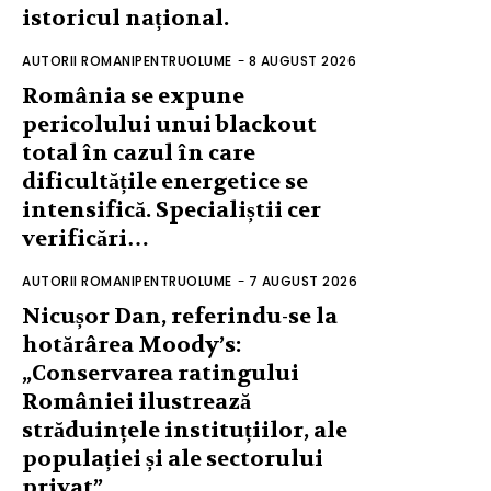
istoricul național.
AUTORII ROMANIPENTRUOLUME
-
8 AUGUST 2026
România se expune
pericolului unui blackout
total în cazul în care
dificultățile energetice se
intensifică. Specialiștii cer
verificări…
AUTORII ROMANIPENTRUOLUME
-
7 AUGUST 2026
Nicușor Dan, referindu-se la
hotărârea Moody’s:
„Conservarea ratingului
României ilustrează
străduințele instituțiilor, ale
populației și ale sectorului
privat”