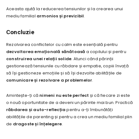
Aceasta ajută la reducerea tensiunilor și la crearea unui
mediu familial
armonios și previzibil
.
Concluzie
Rezolvarea conflictelor cu calm este esențială pentru
dezvoltarea emoțională sănătoasă
a copilului și pentru
construirea unei relații solide
. Atunci când părinții
gestionează tensiunile cu răbdare și empatie, copiii învață
să își gestioneze emoțiile și să își dezvolte abilitățile de
comunicare și rezolvare a problemelor
.
Amintește-ți că
nimeni nu este perfect
și că fiecare zi este
o nouă oportunitate de a deveni un părinte mai bun. Practică
răbdarea și auto-reflecția
pentru a-ți îmbunătăți
abilitățile de parenting și pentru a crea un mediu familial plin
de
dragoste și înțelegere
.