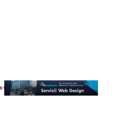
Cultura si Entertainment
Home & Deco
Tech