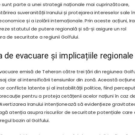
 sunt parte a unei strategii naționale mai cuprinzătoare,
ărirea suveranității Iranului și protejarea intereselor sale î
economice și a izolării internaționale. Prin aceste acțiuni, Ira
reze statutul de putere regională și să-și asigure un rol
ra de securitate a regiunii Golfului.
 de evacuare și implicațiile regionale
vacuare emisă de Teheran către trei țări din regiunea Golfu
aj clar al intensificării tensiunilor din zonă. Această acțiun
r conflicte latente și al instabilității politice, fiind percepu
recauție pentru a proteja cetățenii acelor națiuni în caz d
 Avertizarea Iranului intenționează să evidențieze gravitate
tragă atenția asupra riscurilor de securitate potențiale care 
egul bazin al Golfului.