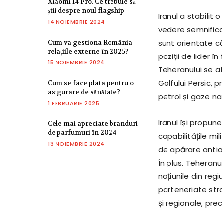
Xiaomi 14 Pro. Ce trebuie să
știi despre noul flagship
Iranul a stabilit
14 NOIEMBRIE 2024
vedere semnifica
sunt orientate că
Cum va gestiona România
relațiile externe în 2025?
poziții de lider în
15 NOIEMBRIE 2024
Teheranului se af
Golfului Persic, 
Cum se face plata pentru o
asigurare de sănătate?
petrol și gaze nat
1 FEBRUARIE 2025
Iranul își propun
Cele mai apreciate branduri
de parfumuri în 2024
capabilitățile mil
13 NOIEMBRIE 2024
de apărare antia
În plus, Teheranu
națiunile din reg
parteneriate str
și regionale, pre