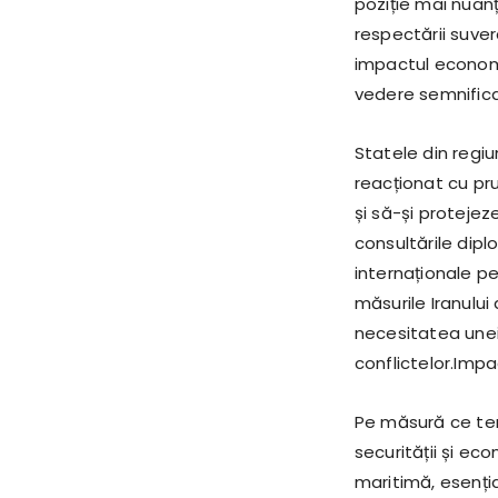
poziție mai nuanț
respectării suver
impactul economic
vedere semnificaț
Statele din regiu
reacționat cu pru
și să-și protejez
consultările dipl
internaționale pe
măsurile Iranului 
necesitatea unei
conflictelor.
Impac
Pe măsură ce tens
securității și ec
maritimă, esenția