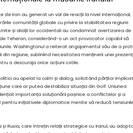
 de Iran au generat un val de reacții la nivel internațional,
rările comunității globale cu privire la stabilitatea regiunii
 Unite și aliații lor occidentali au condamnat avertizarea de
de Teheran, considerând-o un act provocator capabil să
unile. Washingtonul a reiterat angajamentul său de a prot
ții din regiune, subliniind necesitatea menținerii unei prezen
ntru a descuraja orice acțiuni ostile.
 politici au apelat la calm și dialog, solicitând părților implica
țiune care ar putea destabiliza situația din Golf. Uniunea
nțiat importanța soluționării pașnice a conflictelor și a
ul pentru inițiativele diplomatice menite să reducă tensiunil
și Rusia, care întrețin relații strategice cu Iranul, au adopt