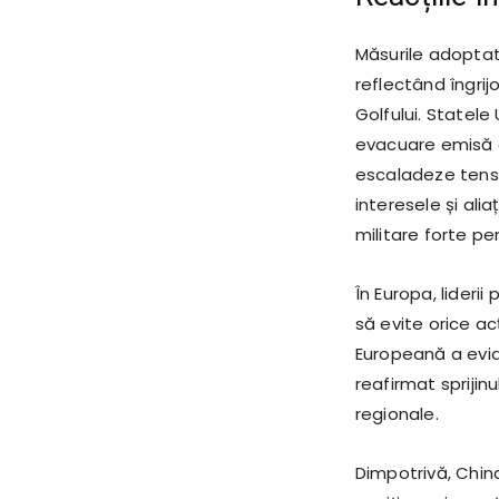
Măsurile adoptate
reflectând îngrijo
Golfului. Statele
evacuare emisă 
escaladeze tensi
interesele și alia
militare forte pe
În Europa, liderii
să evite orice ac
Europeană a evide
reafirmat sprijin
regionale.
Dimpotrivă, China 