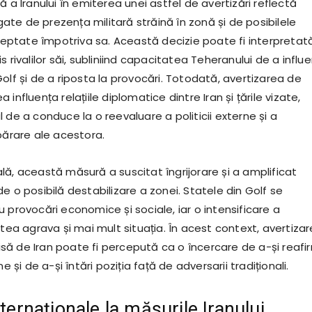
ă a Iranului în emiterea unei astfel de avertizări reflectă
legate de prezența militară străină în zonă și de posibilele
dreptate împotriva sa. Această decizie poate fi interpretată
s rivalilor săi, subliniind capacitatea Teheranului de a influ
olf și de a riposta la provocări. Totodată, avertizarea de
influența relațiile diplomatice dintre Iran și țările vizate,
 de a conduce la o reevaluare a politicii externe și a
părare ale acestora.
lă, această măsură a suscitat îngrijorare și a amplificat
e o posibilă destabilizare a zonei. Statele din Golf se
 provocări economice și sociale, iar o intensificare a
utea agrava și mai mult situația. În acest context, avertiza
ă de Iran poate fi percepută ca o încercare de a-și reafi
ne și de a-și întări poziția față de adversarii tradiționali.
nternaționale la măsurile Iranului