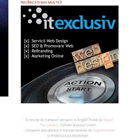
ÎNCĂRCAȚI MAI MULTE
- Ai nevoie de transport aeroport in Anglia? Încearcă
Airport
Taxi London
. Calitate la prețul corect.
- Companie specializata in tranzactionarea de
Criptomonede
si infrastructura blockchain.