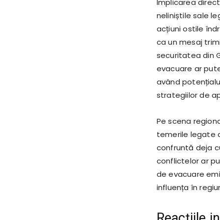
Implicarea direct
neliniștile sale 
acțiuni ostile în
ca un mesaj trimi
securitatea din G
evacuare ar putea 
având potențialul
strategiilor de a
Pe scena regiona
temerile legate d
confruntă deja cu
conflictelor ar p
de evacuare emis
influența în regiu
Reacțiile i