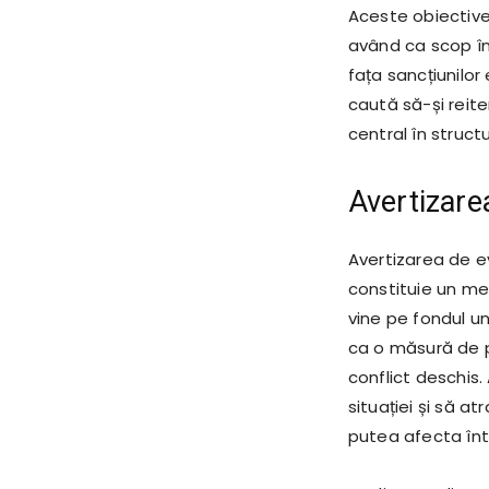
Aceste obiective
având ca scop înt
fața sancțiunilor 
caută să-și reite
central în structu
Avertizarea
Avertizarea de e
constituie un mes
vine pe fondul uno
ca o măsură de p
conflict deschis.
situației și să a
putea afecta într