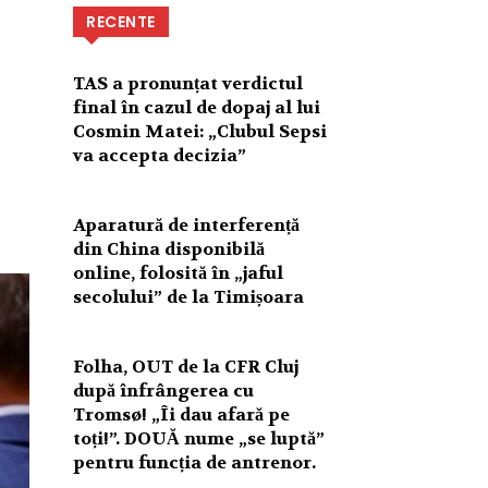
RECENTE
TAS a pronunțat verdictul
final în cazul de dopaj al lui
Cosmin Matei: „Clubul Sepsi
va accepta decizia”
Aparatură de interferență
din China disponibilă
online, folosită în „jaful
secolului” de la Timișoara
Folha, OUT de la CFR Cluj
după înfrângerea cu
Tromsø! „Îi dau afară pe
toți!”. DOUĂ nume „se luptă”
pentru funcția de antrenor.