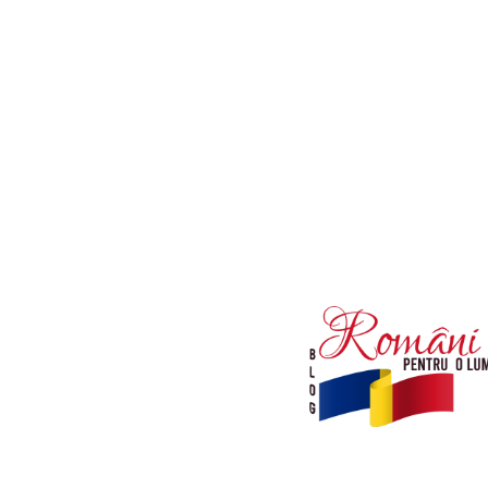
Afaceri si Industrii
Diverse noutati
Sanatate / Hobby