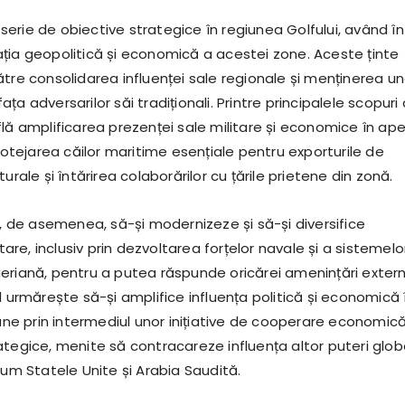
 o serie de obiective strategice în regiunea Golfului, având în
ția geopolitică și economică a acestei zone. Aceste ținte
tre consolidarea influenței sale regionale și menținerea un
 fața adversarilor săi tradiționali. Printre principalele scopuri
lă amplificarea prezenței sale militare și economice în ape
protejarea căilor maritime esențiale pentru exporturile de
urale și întărirea colaborărilor cu țările prietene din zonă.
e, de asemenea, să-și modernizeze și să-și diversifice
itare, inclusiv prin dezvoltarea forțelor navale și a sistemelo
eriană, pentru a putea răspunde oricărei amenințări extern
l urmărește să-și amplifice influența politică și economică 
iune prin intermediul unor inițiative de cooperare economică
ategice, menite să contracareze influența altor puteri glob
cum Statele Unite și Arabia Saudită.