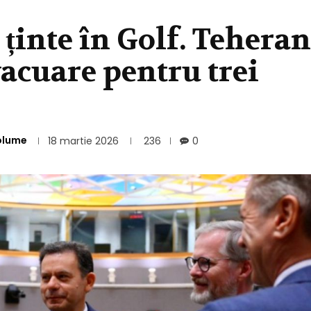
 ținte în Golf. Teheran
evacuare pentru trei
olume
18 martie 2026
236
0