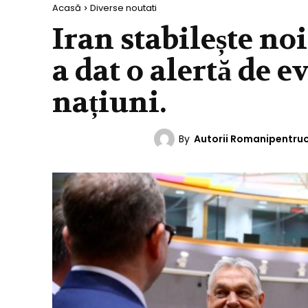
Acasă
Diverse noutati
Iran stabilește noi
a dat o alertă de 
națiuni.
By
Autorii Romanipentru
DIVERSE NOUTATI