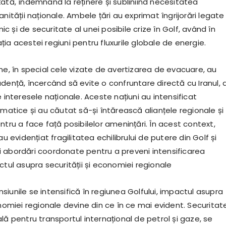
ată, îndemnând la reținere și subliniind necesitatea
anității naționale. Ambele țări au exprimat îngrijorări legate
 și de securitate al unei posibile crize în Golf, având în
ia acestei regiuni pentru fluxurile globale de energie.
ne, în special cele vizate de avertizarea de evacuare, au
dență, încercând să evite o confruntare directă cu Iranul, 
e interesele naționale. Aceste națiuni au intensificat
omatice și au căutat să-și întărească alianțele regionale și
ntru a face față posibilelor amenințări. În acest context,
au evidențiat fragilitatea echilibrului de putere din Golf și
 abordări coordonate pentru a preveni intensificarea
tul asupra securității și economiei regionale
iunile se intensifică în regiunea Golfului, impactul asupra
onomiei regionale devine din ce în ce mai evident. Securitat
lă pentru transportul internațional de petrol și gaze, se