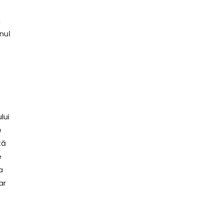
n
nul
lui
e
tă
e
a
ar