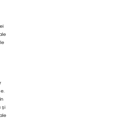
ei
 ale
le
r
e.
în
 și
ale