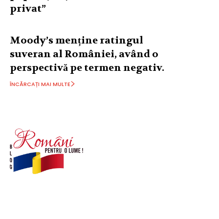
privat”
Moody’s menține ratingul
suveran al României, având o
perspectivă pe termen negativ.
ÎNCĂRCAȚI MAI MULTE
© Acest site este creat si administrat de
romanipentruolume.ro
. Toate drepturile rezervate.