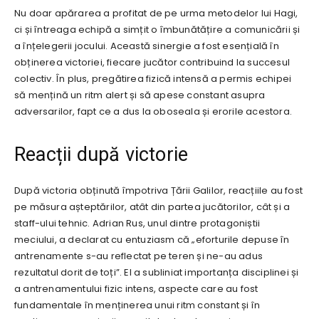
Nu doar apărarea a profitat de pe urma metodelor lui Hagi,
ci și întreaga echipă a simțit o îmbunătățire a comunicării și
a înțelegerii jocului. Această sinergie a fost esențială în
obținerea victoriei, fiecare jucător contribuind la succesul
colectiv. În plus, pregătirea fizică intensă a permis echipei
să mențină un ritm alert și să apese constant asupra
adversarilor, fapt ce a dus la oboseala și erorile acestora.
Reacții după victorie
După victoria obținută împotriva Țării Galilor, reacțiile au fost
pe măsura așteptărilor, atât din partea jucătorilor, cât și a
staff-ului tehnic. Adrian Rus, unul dintre protagoniștii
meciului, a declarat cu entuziasm că „eforturile depuse în
antrenamente s-au reflectat pe teren și ne-au adus
rezultatul dorit de toți”. El a subliniat importanța disciplinei și
a antrenamentului fizic intens, aspecte care au fost
fundamentale în menținerea unui ritm constant și în