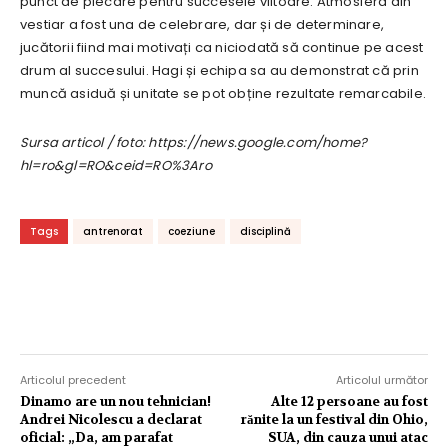
punct de plecare pentru succesele viitoare. Atmosfera din
vestiar a fost una de celebrare, dar și de determinare,
jucătorii fiind mai motivați ca niciodată să continue pe acest
drum al succesului. Hagi și echipa sa au demonstrat că prin
muncă asiduă și unitate se pot obține rezultate remarcabile.
Sursa articol / foto: https://news.google.com/home?
hl=ro&gl=RO&ceid=RO%3Aro
Tags
antrenorat
coeziune
disciplină
Articolul precedent
Articolul următor
Dinamo are un nou tehnician!
Alte 12 persoane au fost
Andrei Nicolescu a declarat
rănite la un festival din Ohio,
oficial: „Da, am parafat
SUA, din cauza unui atac