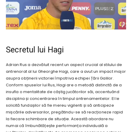
Secretul lui Hagi
Adrian Rus a dezvăluit recent un aspect crucial al stilului de
antrenorat al lui Gheorghe Hagi, care a avut un impact major
asupra obținerii victoriei împotriva echipei Țării Galilor.
Conform spuselor lui Rus, Hagi are o metodă distinctă de a
insufla o mentalitate de câștig jucătorilor săi, accentuând
disciplina și concentrarea în timpul antrenamentelor. El le
solicită fundașilor să fie mereu vigilenti și să anticipeze
mișcările adversarilor, pregătindu-se să reacționeze rapid
la fiecare schimbare de situație. Această abordare nu
numai că îmbunătățește performanța individuală a