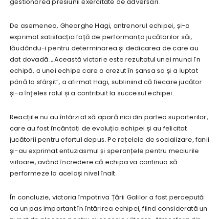
gestionarea presiunii exercitate de adversari.
De asemenea, Gheorghe Hagi, antrenorul echipei, și-a
exprimat satisfacția față de performanța jucătorilor săi,
lăudându-i pentru determinarea și dedicarea de care au
dat dovadă. „Această victorie este rezultatul unei munci în
echipă, a unei echipe care a crezut în șansa sa și a luptat
până la sfârșit”, a afirmat Hagi, subliniind că fiecare jucător
și-a înțeles rolul și a contribuit la succesul echipei.
Reacțiile nu au întârziat să apară nici din partea suporterilor,
care au fost încântați de evoluția echipei și au felicitat
jucătorii pentru efortul depus. Pe rețelele de socializare, fanii
și-au exprimat entuziasmul și speranțele pentru meciurile
viitoare, având încredere că echipa va continua să
performeze la același nivel înalt.
În concluzie, victoria împotriva Țării Galilor a fost percepută
ca un pas important în întărirea echipei, fiind considerată un