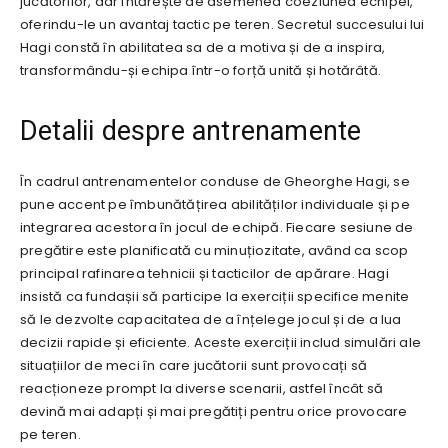
jucătorilor, dar întărește de asemenea coeziunea echipei,
oferindu-le un avantaj tactic pe teren. Secretul succesului lui
Hagi constă în abilitatea sa de a motiva și de a inspira,
transformându-și echipa într-o forță unită și hotărâtă.
Detalii despre antrenamente
În cadrul antrenamentelor conduse de Gheorghe Hagi, se
pune accent pe îmbunătățirea abilităților individuale și pe
integrarea acestora în jocul de echipă. Fiecare sesiune de
pregătire este planificată cu minuțiozitate, având ca scop
principal rafinarea tehnicii și tacticilor de apărare. Hagi
insistă ca fundașii să participe la exerciții specifice menite
să le dezvolte capacitatea de a înțelege jocul și de a lua
decizii rapide și eficiente. Aceste exerciții includ simulări ale
situațiilor de meci în care jucătorii sunt provocați să
reacționeze prompt la diverse scenarii, astfel încât să
devină mai adapți și mai pregătiți pentru orice provocare
pe teren.