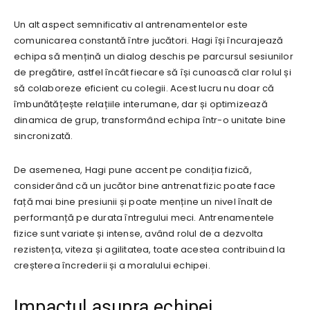
Un alt aspect semnificativ al antrenamentelor este
comunicarea constantă între jucători. Hagi își încurajează
echipa să mențină un dialog deschis pe parcursul sesiunilor
de pregătire, astfel încât fiecare să își cunoască clar rolul și
să colaboreze eficient cu colegii. Acest lucru nu doar că
îmbunătățește relațiile interumane, dar și optimizează
dinamica de grup, transformând echipa într-o unitate bine
sincronizată.
De asemenea, Hagi pune accent pe condiția fizică,
considerând că un jucător bine antrenat fizic poate face
față mai bine presiunii și poate menține un nivel înalt de
performanță pe durata întregului meci. Antrenamentele
fizice sunt variate și intense, având rolul de a dezvolta
rezistența, viteza și agilitatea, toate acestea contribuind la
creșterea încrederii și a moralului echipei.
Impactul asupra echipei