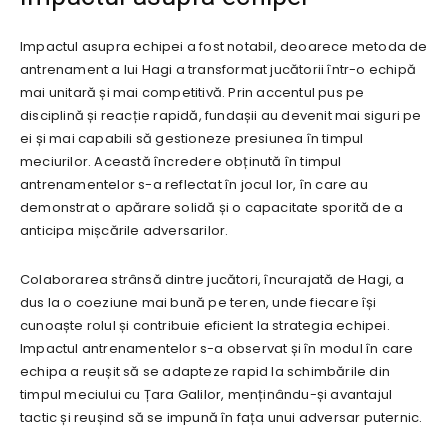
Impactul asupra echipei a fost notabil, deoarece metoda de
antrenament a lui Hagi a transformat jucătorii într-o echipă
mai unitară și mai competitivă. Prin accentul pus pe
disciplină și reacție rapidă, fundașii au devenit mai siguri pe
ei și mai capabili să gestioneze presiunea în timpul
meciurilor. Această încredere obținută în timpul
antrenamentelor s-a reflectat în jocul lor, în care au
demonstrat o apărare solidă și o capacitate sporită de a
anticipa mișcările adversarilor.
Colaborarea strânsă dintre jucători, încurajată de Hagi, a
dus la o coeziune mai bună pe teren, unde fiecare își
cunoaște rolul și contribuie eficient la strategia echipei.
Impactul antrenamentelor s-a observat și în modul în care
echipa a reușit să se adapteze rapid la schimbările din
timpul meciului cu Țara Galilor, menținându-și avantajul
tactic și reușind să se impună în fața unui adversar puternic.