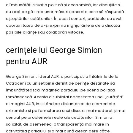
a îmbunătăți situația politică și economică, iar discuțiile s-
au axat pe găsirea unor măsuri concrete care să răspundă
așteptărilor cetățenilor. În acest context, partidele au avut
oportunitatea de a-și exprima îngrijorările și de a discuta
posibile alianțe sau colaborări viitoare.
cerințele lui George Simion
pentru AUR
George Simion, liderul AUR, a participat la întâlnirile de la
Cotroceni cu un set bine definit de cerințe destinate să
îmbunătățească imaginea partidului pe scena politică
românească. Acesta a subliniat necesitatea unei „curățări”
a imaginii AUR, insistând pe distanțarea de elementele
extremiste și pe formularea unui discurs mai moderat și mai
centrat pe problemele reale ale cetățenilor. Simion a
solicitat, de asemenea, o transparență mai mare în
activitatea partidului și o mai bună deschidere către