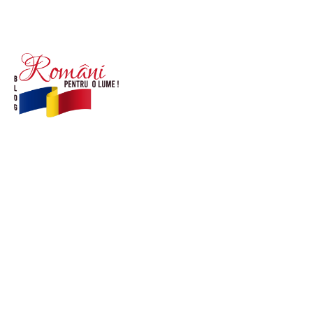
© Acest site este creat si administrat de
romanipentruolume.ro
. Toate drepturile rezervate.
Link-uri utile
POLITICĂ DE CONFIDENȚIALITATE –
ROMANIAPENTRUOLUME.RO