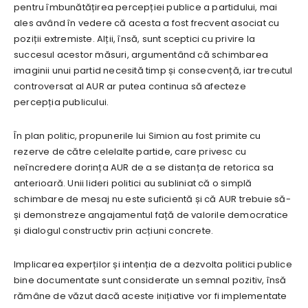
pentru îmbunătățirea percepției publice a partidului, mai
ales având în vedere că acesta a fost frecvent asociat cu
poziții extremiste. Alții, însă, sunt sceptici cu privire la
succesul acestor măsuri, argumentând că schimbarea
imaginii unui partid necesită timp și consecvență, iar trecutul
controversat al AUR ar putea continua să afecteze
percepția publicului.
În plan politic, propunerile lui Simion au fost primite cu
rezerve de către celelalte partide, care privesc cu
neîncredere dorința AUR de a se distanța de retorica sa
anterioară. Unii lideri politici au subliniat că o simplă
schimbare de mesaj nu este suficientă și că AUR trebuie să-
și demonstreze angajamentul față de valorile democratice
și dialogul constructiv prin acțiuni concrete.
Implicarea experților și intenția de a dezvolta politici publice
bine documentate sunt considerate un semnal pozitiv, însă
rămâne de văzut dacă aceste inițiative vor fi implementate