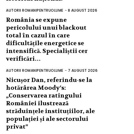
AUTORII ROMANIPENTRUOLUME
-
8 AUGUST 2026
România se expune
pericolului unui blackout
total în cazul în care
dificultățile energetice se
intensifică. Specialiștii cer
verificări…
AUTORII ROMANIPENTRUOLUME
-
7 AUGUST 2026
Nicușor Dan, referindu-se la
hotărârea Moody’s:
„Conservarea ratingului
României ilustrează
străduințele instituțiilor, ale
populației și ale sectorului
privat”