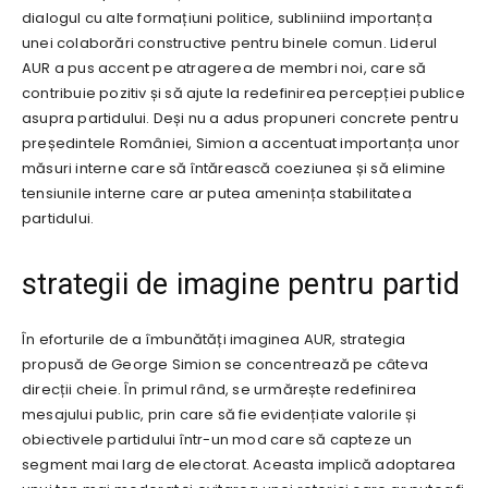
dialogul cu alte formațiuni politice, subliniind importanța
unei colaborări constructive pentru binele comun. Liderul
AUR a pus accent pe atragerea de membri noi, care să
contribuie pozitiv și să ajute la redefinirea percepției publice
asupra partidului. Deși nu a adus propuneri concrete pentru
președintele României, Simion a accentuat importanța unor
măsuri interne care să întărească coeziunea și să elimine
tensiunile interne care ar putea amenința stabilitatea
partidului.
strategii de imagine pentru partid
În eforturile de a îmbunătăți imaginea AUR, strategia
propusă de George Simion se concentrează pe câteva
direcții cheie. În primul rând, se urmărește redefinirea
mesajului public, prin care să fie evidențiate valorile și
obiectivele partidului într-un mod care să capteze un
segment mai larg de electorat. Aceasta implică adoptarea