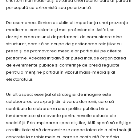
unui ton mai moderat și evitarea unei retorici care ar putea fi
percepută ca extremistă sau polarizantă.
De asemenea, Simion a subliniat importanța unei prezențe
media mai consistente și mai profesionale. Astfel, se
dorește crearea unui departament de comunicare bine
structurat, care să se ocupe de gestionarea relațiilor cu
presa și de promovarea mesajelor partidului pe diferite
platforme. Această inițiativă ar putea include organizarea
de evenimente publice și conferințe de presă regulate
pentru a menține partidul în vizorul mass-media și al
electoratului.
Un alt aspect esențial al strategiei de imagine este
colaborarea cu experți din diverse domenii, care să
contribuie la elaborarea unor politici publice bine
fundamentate și relevante pentru nevoile actuale ale
societății. Prin implicarea specialiștilor, AUR speră să câștige
credibilitate și să demonstreze capacitatea de a oferi soluții
concrete la problemele cu care se confruntă România.