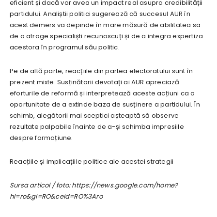
eficient și dacă vor avea un impact real asupra credibilității
partidului. Analiștii politici sugerează că succesul AUR în
acest demers va depinde în mare măsură de abilitatea sa
de a atrage specialiști recunoscuți și de a integra expertiza
acestora în programul său politic.
Pe de altă parte, reacțiile din partea electoratului sunt în
prezent mixte. Susținătorii devotați ai AUR apreciază
eforturile de reformă și interpretează aceste acțiuni ca o
oportunitate de a extinde baza de susținere a partidului. În
schimb, alegătorii mai sceptici așteaptă să observe
rezultate palpabile înainte de a-și schimba impresiile
despre formațiune.
Reacțiile și implicațiile politice ale acestei strategii
Sursa articol / foto: https://news.google.com/home?
hl=ro&gl=RO&ceid=RO%3Aro