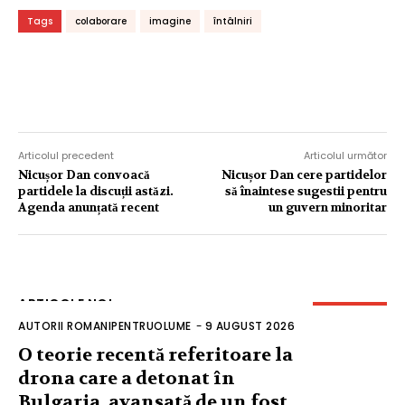
Tags
colaborare
imagine
întâlniri
Articolul precedent
Articolul următor
Nicușor Dan convoacă
Nicușor Dan cere partidelor
partidele la discuții astăzi.
să înaintese sugestii pentru
Agenda anunțată recent
un guvern minoritar
ARTICOLE NOI
AUTORII ROMANIPENTRUOLUME
-
9 AUGUST 2026
O teorie recentă referitoare la
drona care a detonat în
Bulgaria, avansată de un fost