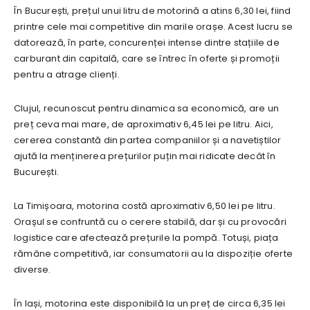
În București, prețul unui litru de motorină a atins 6,30 lei, fiind
printre cele mai competitive din marile orașe. Acest lucru se
datorează, în parte, concurenței intense dintre stațiile de
carburant din capitală, care se întrec în oferte și promoții
pentru a atrage clienți.
Clujul, recunoscut pentru dinamica sa economică, are un
preț ceva mai mare, de aproximativ 6,45 lei pe litru. Aici,
cererea constantă din partea companiilor și a navetiștilor
ajută la menținerea prețurilor puțin mai ridicate decât în
București.
La Timișoara, motorina costă aproximativ 6,50 lei pe litru.
Orașul se confruntă cu o cerere stabilă, dar și cu provocări
logistice care afectează prețurile la pompă. Totuși, piața
rămâne competitivă, iar consumatorii au la dispoziție oferte
diverse.
În Iași, motorina este disponibilă la un preț de circa 6,35 lei