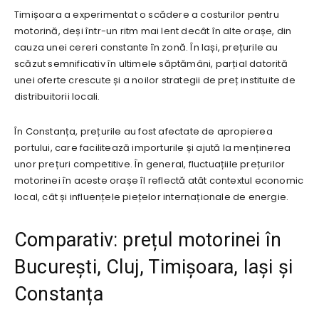
Timișoara a experimentat o scădere a costurilor pentru
motorină, deși într-un ritm mai lent decât în alte orașe, din
cauza unei cereri constante în zonă. În Iași, prețurile au
scăzut semnificativ în ultimele săptămâni, parțial datorită
unei oferte crescute și a noilor strategii de preț instituite de
distribuitorii locali.
În Constanța, prețurile au fost afectate de apropierea
portului, care facilitează importurile și ajută la menținerea
unor prețuri competitive. În general, fluctuațiile prețurilor
motorinei în aceste orașe îl reflectă atât contextul economic
local, cât și influențele piețelor internaționale de energie.
Comparativ: prețul motorinei în
București, Cluj, Timișoara, Iași și
Constanța