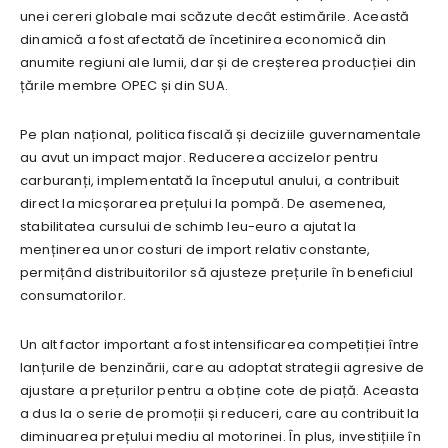
unei cereri globale mai scăzute decât estimările. Această
dinamică a fost afectată de încetinirea economică din
anumite regiuni ale lumii, dar și de creșterea producției din
țările membre OPEC și din SUA.
Pe plan național, politica fiscală și deciziile guvernamentale
au avut un impact major. Reducerea accizelor pentru
carburanți, implementată la începutul anului, a contribuit
direct la micșorarea prețului la pompă. De asemenea,
stabilitatea cursului de schimb leu-euro a ajutat la
menținerea unor costuri de import relativ constante,
permițând distribuitorilor să ajusteze prețurile în beneficiul
consumatorilor.
Un alt factor important a fost intensificarea competiției între
lanțurile de benzinării, care au adoptat strategii agresive de
ajustare a prețurilor pentru a obține cote de piață. Aceasta
a dus la o serie de promoții și reduceri, care au contribuit la
diminuarea prețului mediu al motorinei. În plus, investițiile în