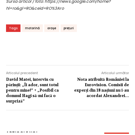
Sursa articol / foto: https://news.google.com/home?
hl=ro&gl=RO&ceid=RO%3Aro
Tags
motorină
orașe
prețuri
Articolul precedent
Articolul următor
David Matei, interviu cu
Nota atribuită României la
părinții: „Îi ador, sunt totul
Eurovision. Comisii de
pentru mine!” + „Posibil ca
experți din 18 națiuni nu i-au
domnul Hagi să-mi facă o
acordat Alexandrei…
surpriză”
ARTICOLE NOI