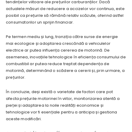
tendințelor viitoare ale prețurilor carburanților. Dacă
actualele măsuri de reducere a accizelor vor continua, este
posibil ca prețurile să rămână relativ scăzute, oferind astfel
consumatorilor un sprijin financiar.
Pe termen mediu și lung, tranziția către surse de energie
mai ecologice și adoptarea crescândă a vehiculelor
electrice ar putea influența cererea de motorină. De
asemenea, inovațiile tehnologice în eficiența consumului de
combustibil ar putea reduce treptat dependența de
motorină, determinând o scădere a cererii și, prin urmare, a
prețurilor.
În concluzie, deși există o varietate de factori care pot
afecta prețurile motorinei în viitor, monitorizarea atentă a
pieței și adaptarea la noile realități economice și
tehnologice vor fi esențiale pentru a anticipa și gestiona
aceste modificări.