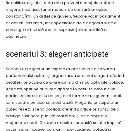
flexibilitatea și abilitatea de a preveni blocajele politice
majore, însă riscul unei moțiuni de cenzură ar exista
constant. Într-un astfel de guvern, fiecare vot în parlament
ar deveni essential, iar capacitatea de a negocia și de a
convinge ar fi vitală pentru supraviețuirea politică a
cabinetului.
scenariul 3: alegeri anticipate
Scenariul alegerilor anticipate ar presupune dizolvarea
parlamentului actual și organizarea unor noi alegeri, oferind
cetățenilor ocazia de a-și exprima din nou opțiunile politice.
Această opțiune ar putea apărea în cazul în care niciun
partid sau coaliție nu reușește să formeze un guvern stabil,
iar discuțiile politice se blochează. Alegerile anticipate ar
putea reseta scena politică, oferind partidelor sansa de a
câștiga susținere publică mai mare și de a obține o
majoritate clară. Cu toate acestea, această soluție implică
riscuri semnificative, cum ar fi incertitudinea politică și