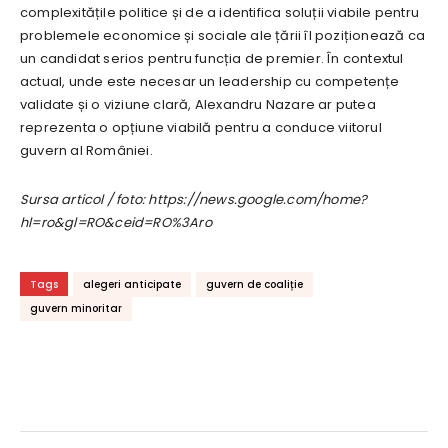
complexitățile politice și de a identifica soluții viabile pentru
problemele economice și sociale ale țării îl poziționează ca
un candidat serios pentru funcția de premier. În contextul
actual, unde este necesar un leadership cu competențe
validate și o viziune clară, Alexandru Nazare ar putea
reprezenta o opțiune viabilă pentru a conduce viitorul
guvern al României.
Sursa articol / foto: https://news.google.com/home?
hl=ro&gl=RO&ceid=RO%3Aro
Tags
alegeri anticipate
guvern de coaliție
guvern minoritar