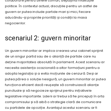
colaborare pentru binele comun, depășind rivalitățile
politice. În contextul actual, discuțiile pentru un astfel de
guvern ar putea include partide mari și mici, fiecare
aducându-și propriile priorități și condiții la masa
negocierilor.
scenariul 2: guvern minoritar
Un guvern minoritar ar implica crearea unui cabinet sprijinit
de un singur partid sau de o alianță de partide care nu
deține majoritatea absolută în parlament. Acest scenariu ar
necesita asistența ocazională a altor formațiuni pentru a
adopta legislația și a evita moțiunile de cenzură. Deși ar
putea părea o soluție nesigură, un guvern minoritar ar putea
funcționa eficient dacă reușește să construiască alianțe
punctuale și să negocieze sprijinul pentru inițiativele
legislative importante. Liderii ar trebui să fie pricepuți în arta
compromisului și să aibă o strategie clară de comunicare
cu partidele de opoziție. Avantajul acestui scenariu ar fi