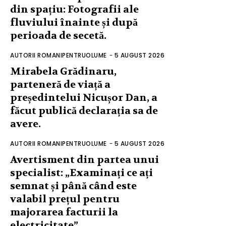
din spațiu: Fotografii ale
fluviului înainte și după
perioada de secetă.
AUTORII ROMANIPENTRUOLUME
-
5 AUGUST 2026
Mirabela Grădinaru,
parteneră de viață a
președintelui Nicușor Dan, a
făcut publică declarația sa de
avere.
AUTORII ROMANIPENTRUOLUME
-
5 AUGUST 2026
Avertisment din partea unui
specialist: „Examinați ce ați
semnat și până când este
valabil prețul pentru
majorarea facturii la
electricitate”