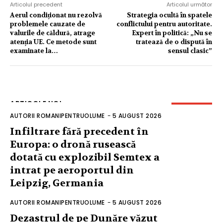
Articolul precedent
Articolul următor
Aerul condiționat nu rezolvă
Strategia ocultă în spatele
problemele cauzate de
conflictului pentru autoritate.
valurile de căldură, atrage
Expert în politică: „Nu se
atenția UE. Ce metode sunt
tratează de o dispută în
examinate la…
sensul clasic”
ARTICOLE NOI
AUTORII ROMANIPENTRUOLUME
-
5 AUGUST 2026
Infiltrare fără precedent în
Europa: o dronă rusească
dotată cu explozibil Semtex a
intrat pe aeroportul din
Leipzig, Germania
AUTORII ROMANIPENTRUOLUME
-
5 AUGUST 2026
Dezastrul de pe Dunăre văzut