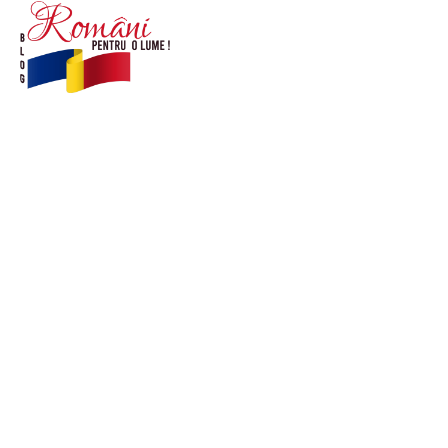
© Acest site este creat si administrat de
romanipentruolume.ro
. Toate drepturile rezervate.
Link-uri utile
POLITICĂ DE CONFIDENȚIALITATE –
ROMANIAPENTRUOLUME.RO
CONTACT ROMANIPENTRUOLUME.RO
POLITICA DE COOKIES (GDPR)