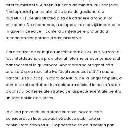
diferite ministere. A deținut funcția de ministru al Finanțelor,
fiind apreciat pentru abilitățile sale de gestionare a
bugetului și pentru strategia sa de atragere a fondurilor
europene. De asemenea, a ocupat și alte poziții importante
în guvern, ceea ce îi conferă o înțelegere profundă a
mecanismelor politice și administrative.
Caracterizat de colegi ca un tehnocrat cu viziune, Nazare a
fost întotdeauna un promotor al reformelor economice și al
transparenței în guvernare. Abordarea sa pragmatică și
orientată spre rezultate l-a făcut respectat atât în cadrul
partidului său, cât și în afara acestuia. De-a lungul timpului, a
demonstrat abilitatea de a colabora eficient în echipă și de
a construi parteneriate strategice, aspecte esențiale pentru
un lider politic de succes.
În ciuda provocărilor politice curente, Nazare este
considerat un lider capabil să aducă stabilitate și
continuitate cabinetului. Capacitatea sa de a naviga prin