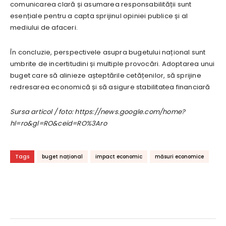
comunicarea clară și asumarea responsabilității sunt
esențiale pentru a capta sprijinul opiniei publice și al
mediului de afaceri.
În concluzie, perspectivele asupra bugetului național sunt
umbrite de incertitudini și multiple provocări. Adoptarea unui
buget care să alinieze așteptările cetățenilor, să sprijine
redresarea economică și să asigure stabilitatea financiară
Sursa articol / foto: https://news.google.com/home?
hl=ro&gl=RO&ceid=RO%3Aro
Tags
buget național
impact economic
măsuri economice