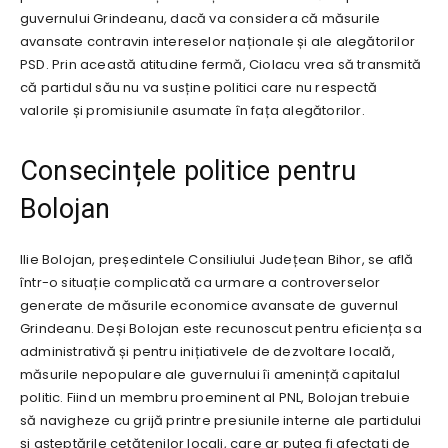
guvernului Grindeanu, dacă va considera că măsurile
avansate contravin intereselor naționale și ale alegătorilor
PSD. Prin această atitudine fermă, Ciolacu vrea să transmită
că partidul său nu va susține politici care nu respectă
valorile și promisiunile asumate în fața alegătorilor.
Consecințele politice pentru
Bolojan
Ilie Bolojan, președintele Consiliului Județean Bihor, se află
într-o situație complicată ca urmare a controverselor
generate de măsurile economice avansate de guvernul
Grindeanu. Deși Bolojan este recunoscut pentru eficiența sa
administrativă și pentru inițiativele de dezvoltare locală,
măsurile nepopulare ale guvernului îi amenință capitalul
politic. Fiind un membru proeminent al PNL, Bolojan trebuie
să navigheze cu grijă printre presiunile interne ale partidului
și așteptările cetățenilor locali, care ar putea fi afectați de