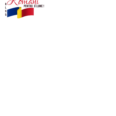
© Acest site este creat si administrat de
romanipentruolume.ro
. Toate drepturile rezervate.
Link-uri utile
POLITICĂ DE CONFIDENȚIALITATE –
ROMANIAPENTRUOLUME.RO
CONTACT ROMANIPENTRUOLUME.RO
POLITICA DE COOKIES (GDPR)