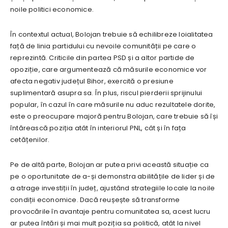
noile politici economice.
În contextul actual, Bolojan trebuie să echilibreze loialitatea
față de linia partidului cu nevoile comunității pe care o
reprezintă. Criticile din partea PSD și a altor partide de
opoziție, care argumentează că măsurile economice vor
afecta negativ județul Bihor, exercită o presiune
suplimentară asupra sa. În plus, riscul pierderii sprijinului
popular, în cazul în care măsurile nu aduc rezultatele dorite,
este o preocupare majoră pentru Bolojan, care trebuie să își
întărească poziția atât în interiorul PNL, cât și în fața
cetățenilor.
Pe de altă parte, Bolojan ar putea privi această situație ca
pe o oportunitate de a-și demonstra abilitățile de lider și de
a atrage investiții în județ, ajustând strategiile locale la noile
condiții economice. Dacă reușește să transforme
provocările în avantaje pentru comunitatea sa, acest lucru
ar putea întări și mai mult poziția sa politică, atât la nivel