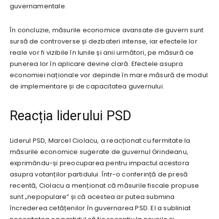
guvernamentale.
În concluzie, măsurile economice avansate de guvern sunt
sursă de controverse și dezbateri intense, iar efectele lor
reale vor fi vizibile în lunile și anii următori, pe măsură ce
punerea lor în aplicare devine clară. Efectele asupra
economiei naționale vor depinde în mare măsură de modul
de implementare și de capacitatea guvernului.
Reacția liderului PSD
Liderul PSD, Marcel Ciolacu, a reacționat cu fermitate la
măsurile economice sugerate de guvernul Grindeanu,
exprimându-și preocuparea pentru impactul acestora
asupra votanților partidului. Într-o conferință de presă
recentă, Ciolacu a menționat că măsurile fiscale propuse
sunt „nepopulare” și că acestea ar putea submina
încrederea cetățenilor în guvernarea PSD. El a subliniat