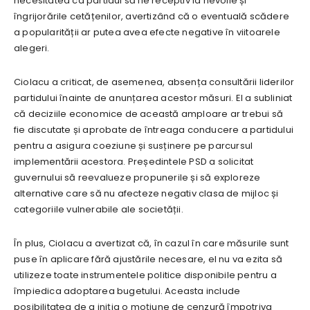
necesitatea ca partidul să fie receptiv la nevoile și
îngrijorările cetățenilor, avertizând că o eventuală scădere
a popularității ar putea avea efecte negative în viitoarele
alegeri.
Ciolacu a criticat, de asemenea, absența consultării liderilor
partidului înainte de anunțarea acestor măsuri. El a subliniat
că deciziile economice de această amploare ar trebui să
fie discutate și aprobate de întreaga conducere a partidului
pentru a asigura coeziune și susținere pe parcursul
implementării acestora. Președintele PSD a solicitat
guvernului să reevalueze propunerile și să exploreze
alternative care să nu afecteze negativ clasa de mijloc și
categoriile vulnerabile ale societății.
În plus, Ciolacu a avertizat că, în cazul în care măsurile sunt
puse în aplicare fără ajustările necesare, el nu va ezita să
utilizeze toate instrumentele politice disponibile pentru a
împiedica adoptarea bugetului. Aceasta include
posibilitatea de a iniția o moțiune de cenzură împotriva