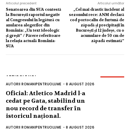
Articolul precedent
Articolul următor
Senatoarea din SUA contestă
„Cel mai drastic incident al
la București raportul negativ
sezonului rece: ANM declară
al Congresului în legătură cu
cod portocaliu de furtună de
anularea alegerilor din
zăpadă și precipitații în
România: „Un text ideologic
București și 12 județe, cu o
și greșit” / Părere referitoare
acumulare de 50 cm de
la relația actuală România-
zăpadă estimată”
SUA
ARTICOLE NOI
AUTORII ROMANIPENTRUOLUME
-
8 AUGUST 2026
Oficial: Atletico Madrid l-a
cedat pe Gata, stabilind un
nou record de transfer în
istoricul național.
AUTORII ROMANIPENTRUOLUME
-
8 AUGUST 2026