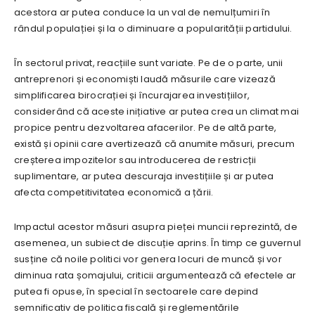
acestora ar putea conduce la un val de nemulțumiri în
rândul populației și la o diminuare a popularității partidului.
În sectorul privat, reacțiile sunt variate. Pe de o parte, unii
antreprenori și economiști laudă măsurile care vizează
simplificarea birocrației și încurajarea investițiilor,
considerând că aceste inițiative ar putea crea un climat mai
propice pentru dezvoltarea afacerilor. Pe de altă parte,
există și opinii care avertizează că anumite măsuri, precum
creșterea impozitelor sau introducerea de restricții
suplimentare, ar putea descuraja investițiile și ar putea
afecta competitivitatea economică a țării.
Impactul acestor măsuri asupra pieței muncii reprezintă, de
asemenea, un subiect de discuție aprins. În timp ce guvernul
susține că noile politici vor genera locuri de muncă și vor
diminua rata șomajului, criticii argumentează că efectele ar
putea fi opuse, în special în sectoarele care depind
semnificativ de politica fiscală și reglementările