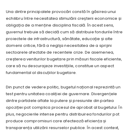
Una dintre principalele provocări constă în găsirea unui
echilibru între necesitatea stimulării creșterii economice și
obligația de a menține disciplina fiscală. În acest sens,
guvernul trebuie să decidă cum să distribuie fondurile între
proiectele de infrastructură, sănătate, educație și alte
domenii critice, fără a neglija necesitatea de a sprijini
sectoarele afectate de recentele crize. De asemenea,
creșterea veniturilor bugetare prin măsuri fiscale eficiente,
care să nu descurajeze investițiile, constitue un aspect
fundamental al discuțiilor bugetare.
Din punct de vedere politic, bugetul național reprezintă un
test pentru unitatea coaliției de guvernare. Divergențele
dintre partidele aflate la putere și presiunile din partea
opoziției pot complica procesul de aprobat al bugetului. În
plus, negocierile intense pentru distribuirea fondurilor pot
produce compromisuri care afectează eficiența și
transparența utilizării resurselor publice. În acest context,