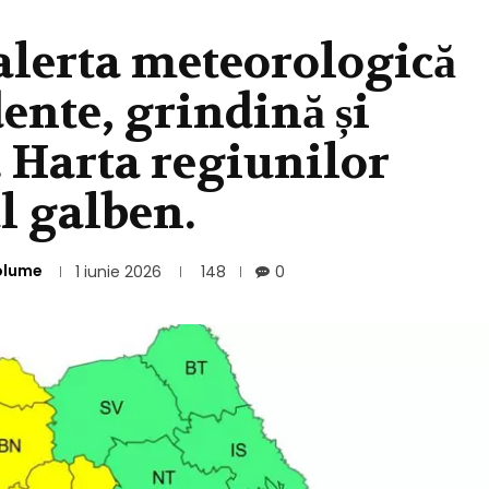
alerta meteorologică
ente, grindină și
. Harta regiunilor
l galben.
olume
1 iunie 2026
148
0