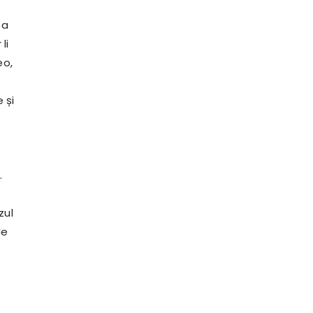
 a
li
eo,
 și
.
zul
de