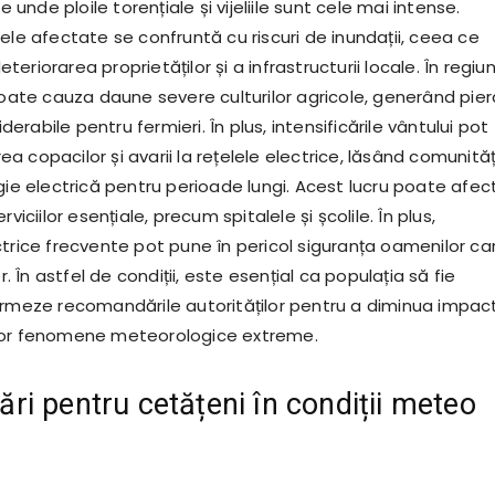
le unde ploile torențiale și vijeliile sunt cele mai intense.
ele afectate se confruntă cu riscuri de inundații, ceea ce
riorarea proprietăților și a infrastructurii locale. În regiun
poate cauza daune severe culturilor agricole, generând pier
rabile pentru fermieri. În plus, intensificările vântului pot
 copacilor și avarii la rețelele electrice, lăsând comunităț
gie electrică pentru perioade lungi. Acest lucru poate afec
rviciilor esențiale, precum spitalele și școlile. În plus,
ctrice frecvente pot pune în pericol siguranța oamenilor ca
er. În astfel de condiții, este esențial ca populația să fie
urmeze recomandările autorităților pentru a diminua impac
tor fenomene meteorologice extreme.
i pentru cetățeni în condiții meteo