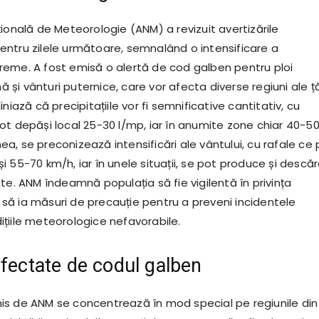
ională de Meteorologie (ANM) a revizuit avertizările
ntru zilele următoare, semnalând o intensificare a
eme. A fost emisă o alertă de cod galben pentru ploi
nă și vânturi puternice, care vor afecta diverse regiuni ale țăr
niază că precipitațiile vor fi semnificative cantitativ, cu
ot depăși local 25-30 l/mp, iar în anumite zone chiar 40-5
, se preconizează intensificări ale vântului, cu rafale ce 
 55-70 km/h, iar în unele situații, se pot produce și descăr
te. ANM îndeamnă populația să fie vigilentă în privința
și să ia măsuri de precauție pentru a preveni incidentele
țiile meteorologice nefavorabile.
afectate de codul galben
s de ANM se concentrează în mod special pe regiunile din