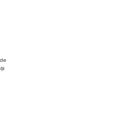
e
 de
ii