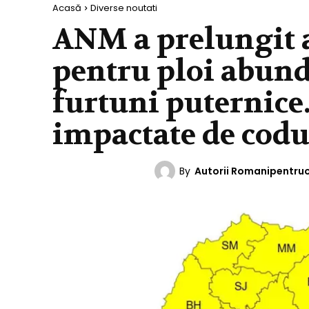
Acasă
Diverse noutati
ANM a prelungit 
pentru ploi abund
furtuni puternice
impactate de codu
By
Autorii Romanipentru
DIVERSE NOUTATI