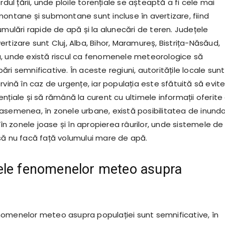
rdul țării, unde ploile torențiale se așteaptă a fi cele mai
montane și submontane sunt incluse în avertizare, fiind
umulări rapide de apă și la alunecări de teren. Județele
rtizare sunt Cluj, Alba, Bihor, Maramureș, Bistrița-Năsăud,
, unde există riscul ca fenomenele meteorologice să
ri semnificative. În aceste regiuni, autoritățile locale sunt
rvină în caz de urgențe, iar populația este sfătuită să evit
nțiale și să rămână la curent cu ultimele informații oferite
asemenea, în zonele urbane, există posibilitatea de inundaț
l în zonele joase și în apropierea râurilor, unde sistemele de
să nu facă față volumului mare de apă.
ele fenomenelor meteo asupra
omenelor meteo asupra populației sunt semnificative, în