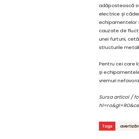
adăpostească sub 
electrice și că
echipamentelor e
cauzate de fluctu
unei furtuni, cetă
structurile meta
Pentru cei care l
și echipamentele
vremuri nefavora
Sursa articol / 
hl=ro&gl=RO&c
Tags
avertiză