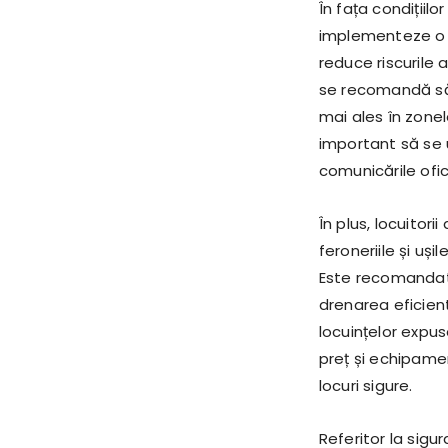
În fața condițiil
implementeze o s
reduce riscurile 
se recomandă să 
mai ales în zone
important să se
comunicările ofici
În plus, locuitori
feroneriile și uș
Este recomandat 
drenarea eficient
locuințelor expuse
preț și echipamen
locuri sigure.
Referitor la sigu