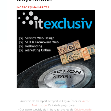
ÎNCĂRCAȚI MAI MULTE
- Ai nevoie de transport aeroport in Anglia? Încearcă
Airport
Taxi London
. Calitate la prețul corect.
- Companie specializata in tranzactionarea de
Criptomonede