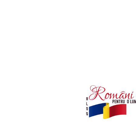
Afaceri si Industrii
Diverse noutati
Sanatate / Hobby