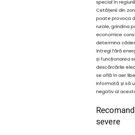
special în regiuni
Cetățenii din zon
poate provoca dete
rurale, grindina 
economice conside
determina căderea
întregi fără ener
și funcționarea se
descărcările ele
se află în aer lib
informată și să 
negativ al aces
Recomandăr
severe