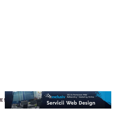
Cultura si Entertainment
Home & Deco
Tech