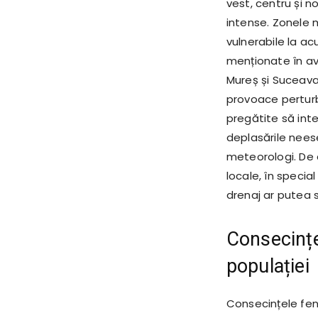
vest, centru și no
intense. Zonele 
vulnerabile la ac
menționate în ave
Mureș și Suceava
provoace perturbă
pregătite să inte
deplasările neese
meteorologi. De 
locale, în specia
drenaj ar putea 
Consecinț
populației
Consecințele fen