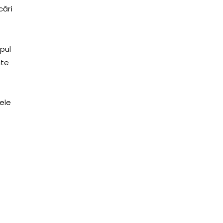
cări
mpul
ite
ele