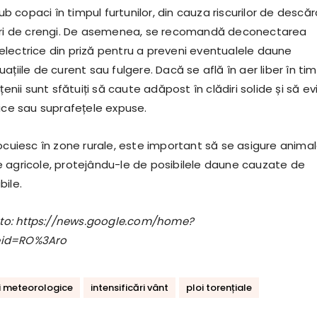
copaci în timpul furtunilor, din cauza riscurilor de descăr
deri de crengi. De asemenea, se recomandă deconectarea
lectrice din priză pentru a preveni eventualele daune
ațiile de curent sau fulgere. Dacă se află în aer liber în ti
țenii sunt sfătuiți să caute adăpost în clădiri solide și să ev
lice sau suprafețele expuse.
ocuiesc în zone rurale, este important să se asigure animal
 agricole, protejându-le de posibilele daune cauzate de
bile.
foto: https://news.google.com/home?
eid=RO%3Aro
ri meteorologice
intensificări vânt
ploi torențiale