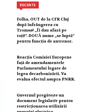
RECENTE
Folha, OUT de la CFR Cluj
după înfrângerea cu
Tromsø! „Îi dau afară pe
toți!”. DOUĂ nume „se luptă”
pentru funcția de antrenor.
Reacția Comisiei Europene
față de amendamentele
Parlamentului legate de
legea decarbonizării. Va
evalua efectul asupra PNRR.
Guvernul pregătește un
document legislativ pentru
restricționarea utilizării
energiei electrice