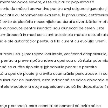
or meteorologice severe, este crucial ca populația să
erie de măsuri preventive pentru a-și asigura siguranța și
asociate cu fenomenele extreme. În primul rând, cetățenilor 
evite deplasările neesențiale pe durata avertizărilor met
le cunoscute pentru inundații sau alunecări de teren. Este
 urmărească în mod constant buletinele meteo actualizate
ale ale autorităților pentru a fi la curent cu evoluția vremii.
i ar trebui să-și protejeze locuințele, verificând acoperișurile,
ile pentru a preveni pătrunderea apei sau a vântului puternic
să se curățe rigolele și jgheaburile pentru a permite
ă a apei de ploaie și a evita acumulările periculoase. În ca
 riscurilor de inundații, este indicat să se ridice obiectele 
tele electrice la etaje superioare sau să fie depozitate în
ranța personală, este esențial ca oamenii să evite să se