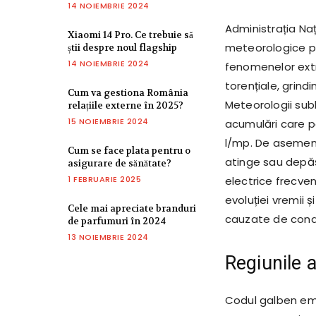
14 NOIEMBRIE 2024
Administrația Naț
Xiaomi 14 Pro. Ce trebuie să
meteorologice pe
știi despre noul flagship
14 NOIEMBRIE 2024
fenomenelor extr
torențiale, grindi
Cum va gestiona România
Meteorologii subli
relațiile externe în 2025?
15 NOIEMBRIE 2024
acumulări care p
l/mp. De asemenea
Cum se face plata pentru o
atinge sau depăși
asigurare de sănătate?
1 FEBRUARIE 2025
electrice frecven
evoluției vremii 
Cele mai apreciate branduri
cauzate de condi
de parfumuri în 2024
13 NOIEMBRIE 2024
Regiunile 
Codul galben emi