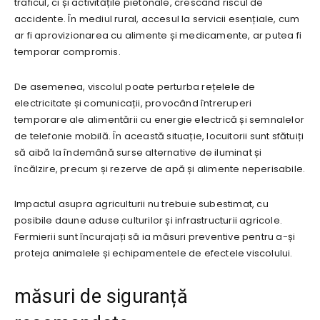
traficul, ci și activitățile pietonale, crescând riscul de
accidente. În mediul rural, accesul la servicii esențiale, cum
ar fi aprovizionarea cu alimente și medicamente, ar putea fi
temporar compromis.
De asemenea, viscolul poate perturba rețelele de
electricitate și comunicații, provocând întreruperi
temporare ale alimentării cu energie electrică și semnalelor
de telefonie mobilă. În această situație, locuitorii sunt sfătuiți
să aibă la îndemână surse alternative de iluminat și
încălzire, precum și rezerve de apă și alimente neperisabile.
Impactul asupra agriculturii nu trebuie subestimat, cu
posibile daune aduse culturilor și infrastructurii agricole.
Fermierii sunt încurajați să ia măsuri preventive pentru a-și
proteja animalele și echipamentele de efectele viscolului.
măsuri de siguranță