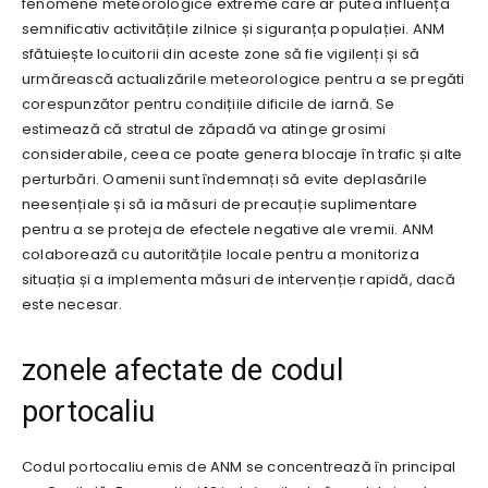
fenomene meteorologice extreme care ar putea influența
semnificativ activitățile zilnice și siguranța populației. ANM
sfătuiește locuitorii din aceste zone să fie vigilenți și să
urmărească actualizările meteorologice pentru a se pregăti
corespunzător pentru condițiile dificile de iarnă. Se
estimează că stratul de zăpadă va atinge grosimi
considerabile, ceea ce poate genera blocaje în trafic și alte
perturbări. Oamenii sunt îndemnați să evite deplasările
neesențiale și să ia măsuri de precauție suplimentare
pentru a se proteja de efectele negative ale vremii. ANM
colaborează cu autoritățile locale pentru a monitoriza
situația și a implementa măsuri de intervenție rapidă, dacă
este necesar.
zonele afectate de codul
portocaliu
Codul portocaliu emis de ANM se concentrează în principal