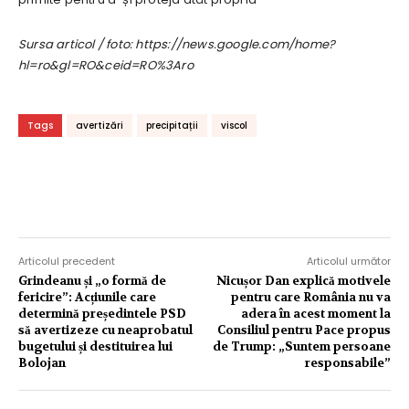
Sursa articol / foto: https://news.google.com/home?
hl=ro&gl=RO&ceid=RO%3Aro
Tags
avertizări
precipitații
viscol
Articolul precedent
Articolul următor
Grindeanu și „o formă de
Nicușor Dan explică motivele
fericire”: Acțiunile care
pentru care România nu va
determină președintele PSD
adera în acest moment la
să avertizeze cu neaprobatul
Consiliul pentru Pace propus
bugetului și destituirea lui
de Trump: „Suntem persoane
Bolojan
responsabile”