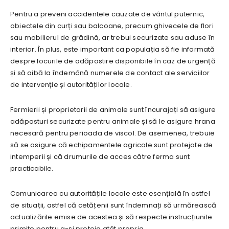
Pentru a preveni accidentele cauzate de vântul puternic,
obiectele din curți sau balcoane, precum ghivecele de flori
sau mobilierul de grădină, ar trebui securizate sau aduse în
interior. În plus, este important ca populația să fie informată
despre locurile de adăpostire disponibile în caz de urgență
și să aibă la îndemână numerele de contact ale serviciilor
de intervenție și autorităților locale.
Fermierii și proprietarii de animale sunt încurajați să asigure
adăposturi securizate pentru animale și să le asigure hrana
necesară pentru perioada de viscol. De asemenea, trebuie
să se asigure că echipamentele agricole sunt protejate de
intemperii și că drumurile de acces către ferma sunt
practicabile.
Comunicarea cu autoritățile locale este esențială în astfel
de situații, astfel că cetățenii sunt îndemnați să urmărească
actualizările emise de acestea și să respecte instrucțiunile
primite pentru a-și proteja atât propria