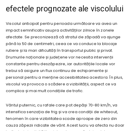
efectele prognozate ale viscolului
Viscolul anticipat pentru perioada următoare va avea un
impact semnificativ asupra activităților zilnice în zonele
afectate. Se preconizează că stratul de zăpadă va ajunge
până la 50 de centimetri, ceea ce va conduce la blocaje
rutiere și la mari dificultăți în transportul public și privat.
Drumurile naționale și județene vor necesita intervenții
constante pentru deszăpezire, iar autoritățile locale vor
trebui să asigure un flux continuu de echipamente și
personal pentru a menține accesibilitatea acestora. În plus,
viscolul va provoca o scădere a vizibilității, aspect ce va
complica și mai mult condițiile de trafic.
Vântul puternic, cu rafale care pot depăși 70-80 km/h, va
intensifica senzația de frig și va crea condiții de whiteout,
fenomen în care vizibilitatea scade aproape de zero din
cauza zăpezii ridicate de vânt. Acest lucru va afecta nu doar