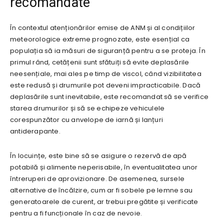
recomandate
În contextul atenționărilor emise de ANM și al condițiilor
meteorologice extreme prognozate, este esențial ca
populația să ia măsuri de siguranță pentru a se proteja. În
primul rând, cetățenii sunt sfătuiți să evite deplasările
neesențiale, mai ales pe timp de viscol, când vizibilitatea
este redusă și drumurile pot deveni impracticabile. Dacă
deplasările sunt inevitabile, este recomandat să se verifice
starea drumurilor și să se echipeze vehiculele
corespunzător cu anvelope de iarnă și lanțuri
antiderapante.
În locuințe, este bine să se asigure o rezervă de apă
potabilă și alimente neperisabile, în eventualitatea unor
întreruperi de aprovizionare. De asemenea, sursele
alternative de încălzire, cum ar fi sobele pe lemne sau
generatoarele de curent, ar trebui pregătite și verificate
pentru a fi funcționale în caz de nevoie.