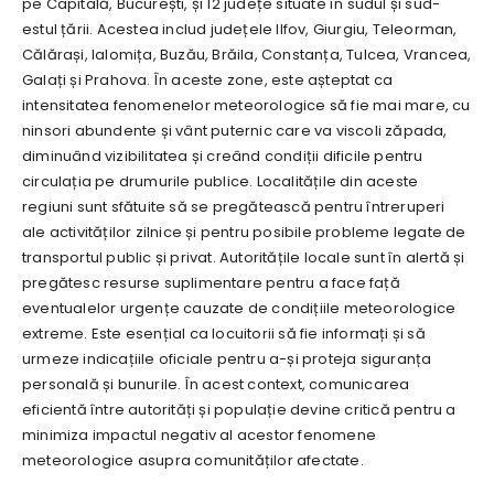
pe Capitală, București, și 12 județe situate în sudul și sud-
estul țării. Acestea includ județele Ilfov, Giurgiu, Teleorman,
Călărași, Ialomița, Buzău, Brăila, Constanța, Tulcea, Vrancea,
Galați și Prahova. În aceste zone, este așteptat ca
intensitatea fenomenelor meteorologice să fie mai mare, cu
ninsori abundente și vânt puternic care va viscoli zăpada,
diminuând vizibilitatea și creând condiții dificile pentru
circulația pe drumurile publice. Localitățile din aceste
regiuni sunt sfătuite să se pregătească pentru întreruperi
ale activităților zilnice și pentru posibile probleme legate de
transportul public și privat. Autoritățile locale sunt în alertă și
pregătesc resurse suplimentare pentru a face față
eventualelor urgențe cauzate de condițiile meteorologice
extreme. Este esențial ca locuitorii să fie informați și să
urmeze indicațiile oficiale pentru a-și proteja siguranța
personală și bunurile. În acest context, comunicarea
eficientă între autorități și populație devine critică pentru a
minimiza impactul negativ al acestor fenomene
meteorologice asupra comunităților afectate.