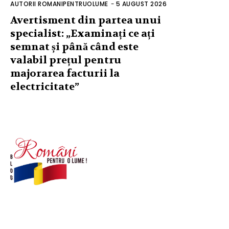
AUTORII ROMANIPENTRUOLUME
-
5 AUGUST 2026
Avertisment din partea unui
specialist: „Examinați ce ați
semnat și până când este
valabil prețul pentru
majorarea facturii la
electricitate”
© Acest site este creat si administrat de
romanipentruolume.ro
. Toate drepturile rezervate.