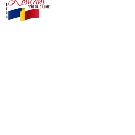
© Acest site este creat si administrat de
romanipentruolume.ro
. Toate drepturile rezervate.
Link-uri utile
POLITICĂ DE CONFIDENȚIALITATE –
ROMANIAPENTRUOLUME.RO
CONTACT ROMANIPENTRUOLUME.RO
POLITICA DE COOKIES (GDPR)