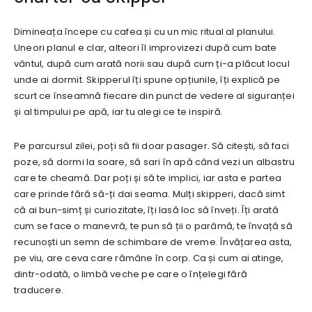
Dimineața începe cu cafea și cu un mic ritual al planului.
Uneori planul e clar, alteori îl improvizezi după cum bate
vântul, după cum arată norii sau după cum ți-a plăcut locul
unde ai dormit. Skipperul îți spune opțiunile, îți explică pe
scurt ce înseamnă fiecare din punct de vedere al siguranței
și al timpului pe apă, iar tu alegi ce te inspiră.
Pe parcursul zilei, poți să fii doar pasager. Să citești, să faci
poze, să dormi la soare, să sari în apă când vezi un albastru
care te cheamă. Dar poți și să te implici, iar asta e partea
care prinde fără să-ți dai seama. Mulți skipperi, dacă simt
că ai bun-simț și curiozitate, îți lasă loc să înveți. Îți arată
cum se face o manevră, te pun să ții o parâmă, te învață să
recunoști un semn de schimbare de vreme. Învățarea asta,
pe viu, are ceva care rămâne în corp. Ca și cum ai atinge,
dintr-odată, o limbă veche pe care o înțelegi fără
traducere.