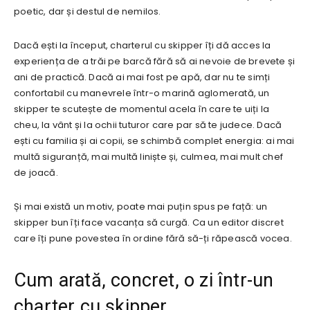
poetic, dar și destul de nemilos.
Dacă ești la început, charterul cu skipper îți dă acces la
experiența de a trăi pe barcă fără să ai nevoie de brevete și
ani de practică. Dacă ai mai fost pe apă, dar nu te simți
confortabil cu manevrele într-o marină aglomerată, un
skipper te scutește de momentul acela în care te uiți la
cheu, la vânt și la ochii tuturor care par să te judece. Dacă
ești cu familia și ai copii, se schimbă complet energia: ai mai
multă siguranță, mai multă liniște și, culmea, mai mult chef
de joacă.
Și mai există un motiv, poate mai puțin spus pe față: un
skipper bun îți face vacanța să curgă. Ca un editor discret
care îți pune povestea în ordine fără să-ți răpească vocea.
Cum arată, concret, o zi într-un
charter cu skipper