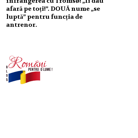
înfrângerea cu Tromsø! „Îi dau
afară pe toți!”. DOUĂ nume „se
luptă” pentru funcția de
antrenor.
© Acest site este creat si administrat de
romanipentruolume.ro
. Toate drepturile rezervate.