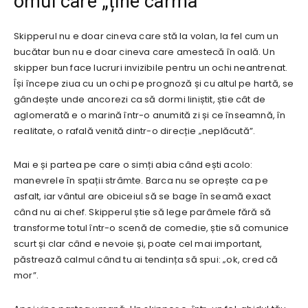
omul care „ține cârma”
Skipperul nu e doar cineva care stă la volan, la fel cum un
bucătar bun nu e doar cineva care amestecă în oală. Un
skipper bun face lucruri invizibile pentru un ochi neantrenat.
Își începe ziua cu un ochi pe prognoză și cu altul pe hartă, se
gândește unde ancorezi ca să dormi liniștit, știe cât de
aglomerată e o marină într-o anumită zi și ce înseamnă, în
realitate, o rafală venită dintr-o direcție „neplăcută”.
Mai e și partea pe care o simți abia când ești acolo:
manevrele în spații strâmte. Barca nu se oprește ca pe
asfalt, iar vântul are obiceiul să se bage în seamă exact
când nu ai chef. Skipperul știe să lege parâmele fără să
transforme totul într-o scenă de comedie, știe să comunice
scurt și clar când e nevoie și, poate cel mai important,
păstrează calmul când tu ai tendința să spui: „ok, cred că
mor”.