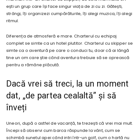
ești un grup care își face singur viața de zi cu zi. Gătești,
strângi, îți organizezi cumpărăturile, îți alegi muzica, îți alegi
ritmul.
Diferența de atmosferă e mare. Charterul cu echipaj
complet se simte ca un hotel plutitor. Charterul cu skipper se
simte ca o aventură pe care o conduci tu, doar că ai lângă
tine un om care știe când aventura trebuie să se oprească
pentru a rămâne plăcută.
Dacă vrei să treci, la un moment
dat, „de partea cealaltă” și să
înveți
Uneori, după o astfel de vacanță, te trezești că vrei mai mult.
Începi să observi cum barca răspunde la vânt, cum se
schimbă sunetul apei când intri într-un golf, cum o hartă nu