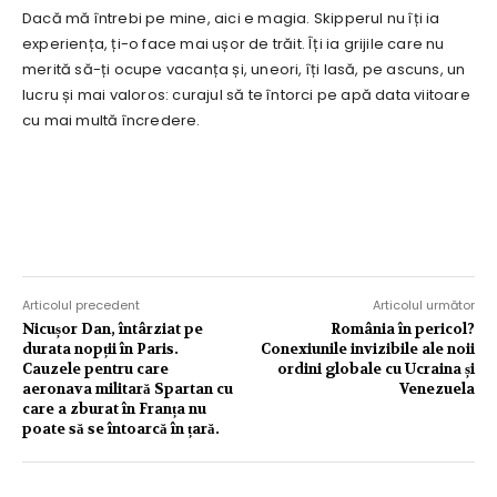
Dacă mă întrebi pe mine, aici e magia. Skipperul nu îți ia
experiența, ți-o face mai ușor de trăit. Îți ia grijile care nu
merită să-ți ocupe vacanța și, uneori, îți lasă, pe ascuns, un
lucru și mai valoros: curajul să te întorci pe apă data viitoare
cu mai multă încredere.
Articolul precedent
Articolul următor
Nicușor Dan, întârziat pe
România în pericol?
durata nopții în Paris.
Conexiunile invizibile ale noii
Cauzele pentru care
ordini globale cu Ucraina și
aeronava militară Spartan cu
Venezuela
care a zburat în Franța nu
poate să se întoarcă în țară.