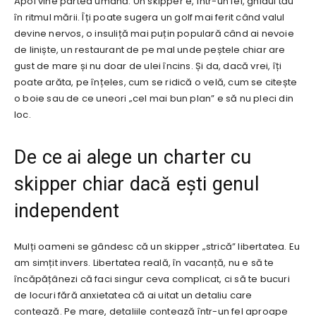
Apoi vine partea umană. Un skipper e, într-un fel, ghidul tău
în ritmul mării. Îți poate sugera un golf mai ferit când valul
devine nervos, o insuliță mai puțin populară când ai nevoie
de liniște, un restaurant de pe mal unde peștele chiar are
gust de mare și nu doar de ulei încins. Și da, dacă vrei, îți
poate arăta, pe înțeles, cum se ridică o velă, cum se citește
o boie sau de ce uneori „cel mai bun plan” e să nu pleci din
loc.
De ce ai alege un charter cu
skipper chiar dacă ești genul
independent
Mulți oameni se gândesc că un skipper „strică” libertatea. Eu
am simțit invers. Libertatea reală, în vacanță, nu e să te
încăpățânezi că faci singur ceva complicat, ci să te bucuri
de locuri fără anxietatea că ai uitat un detaliu care
contează. Pe mare, detaliile contează într-un fel aproape