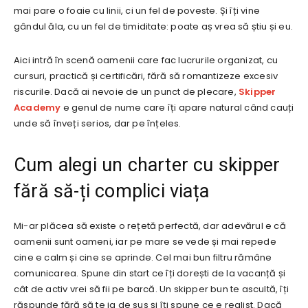
mai pare o foaie cu linii, ci un fel de poveste. Și îți vine
gândul ăla, cu un fel de timiditate: poate aș vrea să știu și eu.
Aici intră în scenă oamenii care fac lucrurile organizat, cu
cursuri, practică și certificări, fără să romantizeze excesiv
riscurile. Dacă ai nevoie de un punct de plecare,
Skipper
Academy
e genul de nume care îți apare natural când cauți
unde să înveți serios, dar pe înțeles.
Cum alegi un charter cu skipper
fără să-ți complici viața
Mi-ar plăcea să existe o rețetă perfectă, dar adevărul e că
oamenii sunt oameni, iar pe mare se vede și mai repede
cine e calm și cine se aprinde. Cel mai bun filtru rămâne
comunicarea. Spune din start ce îți dorești de la vacanță și
cât de activ vrei să fii pe barcă. Un skipper bun te ascultă, îți
răspunde fără să te ia de sus și îți spune ce e realist. Dacă