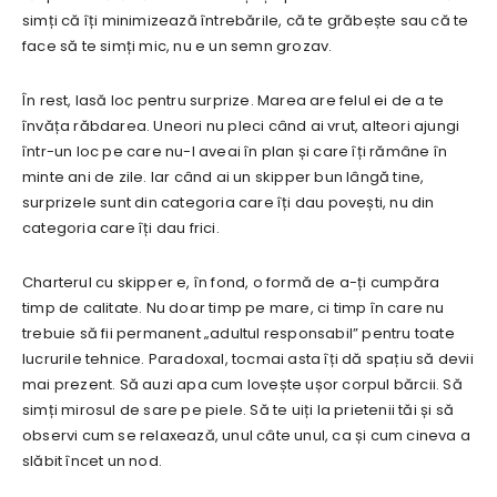
simți că îți minimizează întrebările, că te grăbește sau că te
face să te simți mic, nu e un semn grozav.
În rest, lasă loc pentru surprize. Marea are felul ei de a te
învăța răbdarea. Uneori nu pleci când ai vrut, alteori ajungi
într-un loc pe care nu-l aveai în plan și care îți rămâne în
minte ani de zile. Iar când ai un skipper bun lângă tine,
surprizele sunt din categoria care îți dau povești, nu din
categoria care îți dau frici.
Charterul cu skipper e, în fond, o formă de a-ți cumpăra
timp de calitate. Nu doar timp pe mare, ci timp în care nu
trebuie să fii permanent „adultul responsabil” pentru toate
lucrurile tehnice. Paradoxal, tocmai asta îți dă spațiu să devii
mai prezent. Să auzi apa cum lovește ușor corpul bărcii. Să
simți mirosul de sare pe piele. Să te uiți la prietenii tăi și să
observi cum se relaxează, unul câte unul, ca și cum cineva a
slăbit încet un nod.