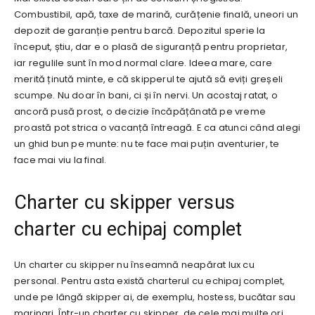
Combustibil, apă, taxe de marină, curățenie finală, uneori un
depozit de garanție pentru barcă. Depozitul sperie la
început, știu, dar e o plasă de siguranță pentru proprietar,
iar regulile sunt în mod normal clare. Ideea mare, care
merită ținută minte, e că skipperul te ajută să eviți greșeli
scumpe. Nu doar în bani, ci și în nervi. Un acostaj ratat, o
ancoră pusă prost, o decizie încăpățânată pe vreme
proastă pot strica o vacanță întreagă. E ca atunci când alegi
un ghid bun pe munte: nu te face mai puțin aventurier, te
face mai viu la final.
Charter cu skipper versus
charter cu echipaj complet
Un charter cu skipper nu înseamnă neapărat lux cu
personal. Pentru asta există charterul cu echipaj complet,
unde pe lângă skipper ai, de exemplu, hostess, bucătar sau
marinari. Într-un charter cu skipper, de cele mai multe ori