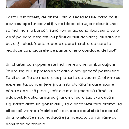
Există un moment, de obicei într-o seară târzie, când cauți
poze cu ape turcoaz și îți vine ideea aia ușor nebună: „hai
să închiriem o barcă”. Sună romantic, sună liber, sună ca o
viață pe care o trăiești cu părul ciufulit de vânt și cu sare pe
buze. Și totuși, foarte repede apare întrebarea care te
readuce cu picioarele pe punte: cine o conduce, de fapt?
Un charter cu skipper este închirierea unei ambarcațiuni
împreună cu un profesionist care o navighează pentru tine.
Tu vii cu pofta de mare și cu planurile de vacanță, el vine cu
experiența, cu licențele și cu instinctul ăla fin care spune
când e cazul să pleci și când e mai înțelept să rămâi la
adăpost. Practic, ai barca și ai omul care știe s-o ducă în
siguranță dintr-un golf în altul, să o ancoreze fără dramă, să
citească vremea înainte să se supere cerul și să te scoată
dintr-o situație în care, dacă ești începător, ai rămâne cu
ochii mari ca farurile.