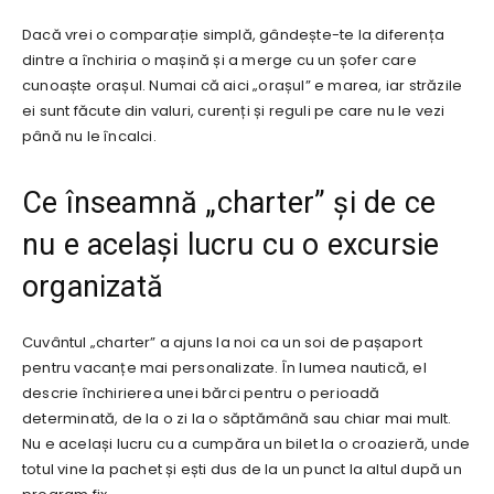
Dacă vrei o comparație simplă, gândește-te la diferența
dintre a închiria o mașină și a merge cu un șofer care
cunoaște orașul. Numai că aici „orașul” e marea, iar străzile
ei sunt făcute din valuri, curenți și reguli pe care nu le vezi
până nu le încalci.
Ce înseamnă „charter” și de ce
nu e același lucru cu o excursie
organizată
Cuvântul „charter” a ajuns la noi ca un soi de pașaport
pentru vacanțe mai personalizate. În lumea nautică, el
descrie închirierea unei bărci pentru o perioadă
determinată, de la o zi la o săptămână sau chiar mai mult.
Nu e același lucru cu a cumpăra un bilet la o croazieră, unde
totul vine la pachet și ești dus de la un punct la altul după un