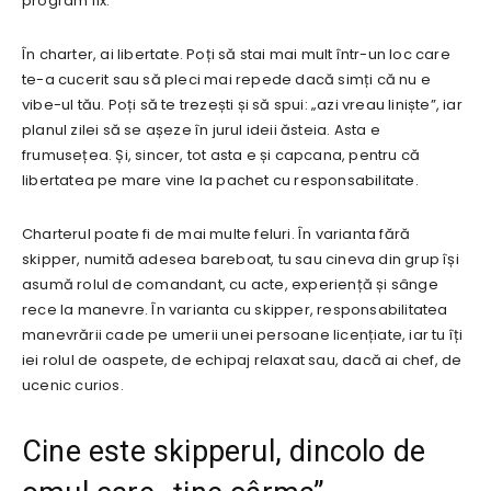
program fix.
În charter, ai libertate. Poți să stai mai mult într-un loc care
te-a cucerit sau să pleci mai repede dacă simți că nu e
vibe-ul tău. Poți să te trezești și să spui: „azi vreau liniște”, iar
planul zilei să se așeze în jurul ideii ăsteia. Asta e
frumusețea. Și, sincer, tot asta e și capcana, pentru că
libertatea pe mare vine la pachet cu responsabilitate.
Charterul poate fi de mai multe feluri. În varianta fără
skipper, numită adesea bareboat, tu sau cineva din grup își
asumă rolul de comandant, cu acte, experiență și sânge
rece la manevre. În varianta cu skipper, responsabilitatea
manevrării cade pe umerii unei persoane licențiate, iar tu îți
iei rolul de oaspete, de echipaj relaxat sau, dacă ai chef, de
ucenic curios.
Cine este skipperul, dincolo de