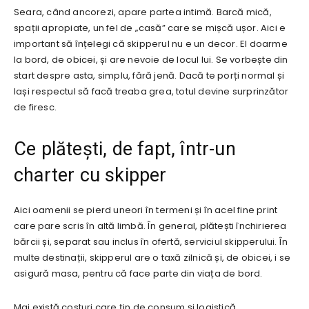
Seara, când ancorezi, apare partea intimă. Barcă mică,
spații apropiate, un fel de „casă” care se mișcă ușor. Aici e
important să înțelegi că skipperul nu e un decor. El doarme
la bord, de obicei, și are nevoie de locul lui. Se vorbește din
start despre asta, simplu, fără jenă. Dacă te porți normal și
lași respectul să facă treaba grea, totul devine surprinzător
de firesc.
Ce plătești, de fapt, într-un
charter cu skipper
Aici oamenii se pierd uneori în termeni și în acel fine print
care pare scris în altă limbă. În general, plătești închirierea
bărcii și, separat sau inclus în ofertă, serviciul skipperului. În
multe destinații, skipperul are o taxă zilnică și, de obicei, i se
asigură masa, pentru că face parte din viața de bord.
Mai există costuri care țin de consum și logistică.