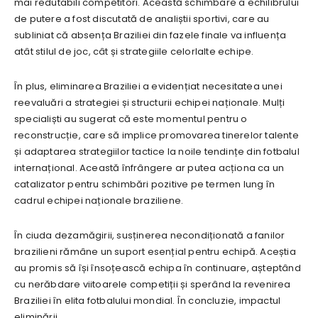
mai redutabili competitori. Această schimbare a echilibrului
de putere a fost discutată de analiștii sportivi, care au
subliniat că absența Braziliei din fazele finale va influența
atât stilul de joc, cât și strategiile celorlalte echipe.
În plus, eliminarea Braziliei a evidențiat necesitatea unei
reevaluări a strategiei și structurii echipei naționale. Mulți
specialiști au sugerat că este momentul pentru o
reconstrucție, care să implice promovarea tinerelor talente
și adaptarea strategiilor tactice la noile tendințe din fotbalul
internațional. Această înfrângere ar putea acționa ca un
catalizator pentru schimbări pozitive pe termen lung în
cadrul echipei naționale braziliene.
În ciuda dezamăgirii, susținerea necondiționată a fanilor
brazilieni rămâne un suport esențial pentru echipă. Aceștia
au promis să își însoțească echipa în continuare, așteptând
cu nerăbdare viitoarele competiții și sperând la revenirea
Braziliei în elita fotbalului mondial. În concluzie, impactul
eliminării…