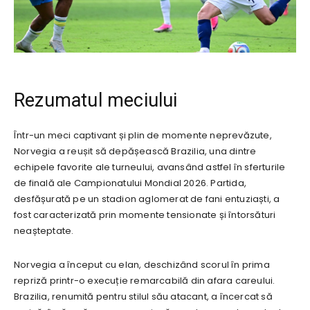
Rezumatul meciului
Într-un meci captivant și plin de momente neprevăzute,
Norvegia a reușit să depășească Brazilia, una dintre
echipele favorite ale turneului, avansând astfel în sferturile
de finală ale Campionatului Mondial 2026. Partida,
desfășurată pe un stadion aglomerat de fani entuziaști, a
fost caracterizată prin momente tensionate și întorsături
neașteptate.
Norvegia a început cu elan, deschizând scorul în prima
repriză printr-o execuție remarcabilă din afara careului.
Brazilia, renumită pentru stilul său atacant, a încercat să