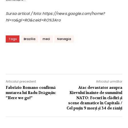
Sursa articol / foto: https://news.google.com/home?
hl=ro&gl=RO&ceid=RO%3Aro
Tags
Brazilia
meci
Norvegia
Articolul precedent
Articolul următor
Fabrizio Romano confirmă
Atac devastator asupra
mutarea lui Radu Drăgușin:
Kievului înainte de summitul
”Here we go!”
NATO: Focuri în clădiri și
scene dramatice în Capitală /
Cel puțin 9 morți și 34 de răniți