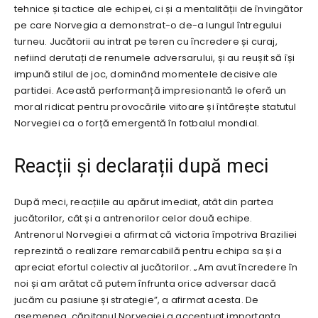
tehnice și tactice ale echipei, ci și a mentalității de învingător
pe care Norvegia a demonstrat-o de-a lungul întregului
turneu. Jucătorii au intrat pe teren cu încredere și curaj,
nefiind derutați de renumele adversarului, și au reușit să își
impună stilul de joc, dominând momentele decisive ale
partidei. Această performanță impresionantă le oferă un
moral ridicat pentru provocările viitoare și întărește statutul
Norvegiei ca o forță emergentă în fotbalul mondial.
Reacții și declarații după meci
După meci, reacțiile au apărut imediat, atât din partea
jucătorilor, cât și a antrenorilor celor două echipe.
Antrenorul Norvegiei a afirmat că victoria împotriva Braziliei
reprezintă o realizare remarcabilă pentru echipa sa și a
apreciat efortul colectiv al jucătorilor. „Am avut încredere în
noi și am arătat că putem înfrunta orice adversar dacă
jucăm cu pasiune și strategie”, a afirmat acesta. De
asemenea, căpitanul Norvegiei a accentuat importanța