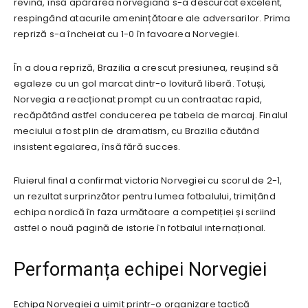
revină, însă apărarea norvegiană s-a descurcat excelent,
respingând atacurile amenințătoare ale adversarilor. Prima
repriză s-a încheiat cu 1-0 în favoarea Norvegiei.
În a doua repriză, Brazilia a crescut presiunea, reușind să
egaleze cu un gol marcat dintr-o lovitură liberă. Totuși,
Norvegia a reacționat prompt cu un contraatac rapid,
recăpătând astfel conducerea pe tabela de marcaj. Finalul
meciului a fost plin de dramatism, cu Brazilia căutând
insistent egalarea, însă fără succes.
Fluierul final a confirmat victoria Norvegiei cu scorul de 2-1,
un rezultat surprinzător pentru lumea fotbalului, trimițând
echipa nordică în faza următoare a competiției și scriind
astfel o nouă pagină de istorie în fotbalul internațional.
Performanța echipei Norvegiei
Echipa Norvegiei a uimit printr-o organizare tactică