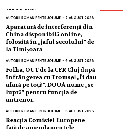
ARTICOLE NOI
AUTORII ROMANIPENTRUOLUME
-
7 AUGUST 2026
Aparatură de interferență din
China disponibilă online,
folosită în „jaful secolului” de
la Timișoara
AUTORII ROMANIPENTRUOLUME
-
6 AUGUST 2026
Folha, OUT de la CFR Cluj după
înfrângerea cu Tromsø! „Îi dau
afară pe toți!”. DOUĂ nume „se
luptă” pentru funcția de
antrenor.
AUTORII ROMANIPENTRUOLUME
-
6 AUGUST 2026
Reacția Comisiei Europene
față de amendamentele