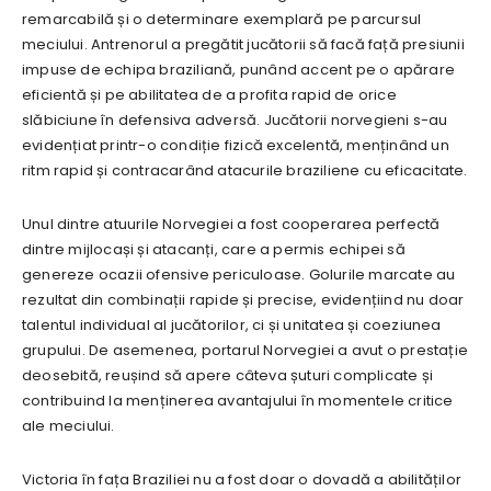
remarcabilă și o determinare exemplară pe parcursul
meciului. Antrenorul a pregătit jucătorii să facă față presiunii
impuse de echipa braziliană, punând accent pe o apărare
eficientă și pe abilitatea de a profita rapid de orice
slăbiciune în defensiva adversă. Jucătorii norvegieni s-au
evidențiat printr-o condiție fizică excelentă, menținând un
ritm rapid și contracarând atacurile braziliene cu eficacitate.
Unul dintre atuurile Norvegiei a fost cooperarea perfectă
dintre mijlocași și atacanți, care a permis echipei să
genereze ocazii ofensive periculoase. Golurile marcate au
rezultat din combinații rapide și precise, evidențiind nu doar
talentul individual al jucătorilor, ci și unitatea și coeziunea
grupului. De asemenea, portarul Norvegiei a avut o prestație
deosebită, reușind să apere câteva șuturi complicate și
contribuind la menținerea avantajului în momentele critice
ale meciului.
Victoria în fața Braziliei nu a fost doar o dovadă a abilităților