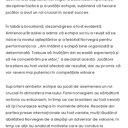
disciplinei tactice și a unității echipei, subliniind că fiecare
jucător a avut un rol crucial în acest succes.
În tabăra braziliană, dezamăgirea a fost evidentă.
Antrenorul Braziliei a admis că echipa sa nu a reușit să se
ridice la nivelul așteptărilor și a felicitat Norvegia pentru
performanța lor. „Am întâlnit o echipă bine organizată și
determinată. Trebuie să învățăm din această experiență și
să ne concentrăm pe viitor,” a declarat acesta. Jucătorii
brazilieni au fost vizibil afectați de rezultat, dar au promis că
vor reveni mai puternici în competițiile viitoare.
Suporterii ambelor echipe au jucat de asemenea un rol
crucial în atmosfera meciului. Fanii norvegieni au sărbătorit
victoria cu entuziasm, în timp ce cei brazilieni au fost nevoiți
să își încurajeze echipa în momente dificile. Reacțiile din
partea presei internaționale au fost variate, mulți lăudând
abilitatea Norvegiei de a depăși un adversar de valoare, în
timp ce alții au analizat motivele care au condus la