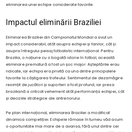
eliminarea unei echipe considerate favorite.
Impactul eliminării Braziliei
Eliminarea Braziliei din Campionatul Mondial a avut un
impact considerabil, atât asupra echipei și fanilor, cât și
asupra întregului peisaj fotbalistic internațional. Pentru
Brazilia, o națiune cu o bogată istorie în fotbal, această
eliminare prematură a fost un șoc major. Așteptările erau
ridicate, iar echipa era privită ca una dintre principalele
favorite la câștigarea trofeului. Sentimentul de dezamăgire
resimțit de jucători și suporteri a fost profund, iar presa
braziliană a criticat vehement atât performanța echipei, cât
și deciziile strategice ale antrenorului.
Pe plan internațional, eliminarea Braziliei a modificat
dinamica competiției. Echipele rămase în turneu văd acum
o oportunitate mai mare de a avansa, fără unul dintre cei