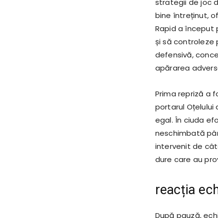
strategii de joc
bine întreținut, 
Rapid a început p
și să controleze 
defensivă, conce
apărarea advers
Prima repriză a 
portarul Oțelulu
egal. În ciuda e
neschimbată până 
intervenit de cât
dure care au prov
reacția ec
După pauză, echi