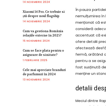
14 NOIEMBRIE 2024
În pauza partidei
Xiaomi 14 Pro. Ce trebuie să
nemulțumirea în 
știi despre noul flagship
14 NOIEMBRIE 2024
menționat că est
consideră adecv
Cum va gestiona România
accentuat că exi
relațiile externe în 2025?
15 NOIEMBRIE 2024
ofere detalii pre
afectează desfăș
Cum se face plata pentru o
fermă, arătând c
asigurare de sănătate?
1 FEBRUARIE 2025
pentru a se asig
fost susținută de
Cele mai apreciate branduri
menține un stand
de parfumuri în 2024
13 NOIEMBRIE 2024
detalii de
Meciul dintre Rap