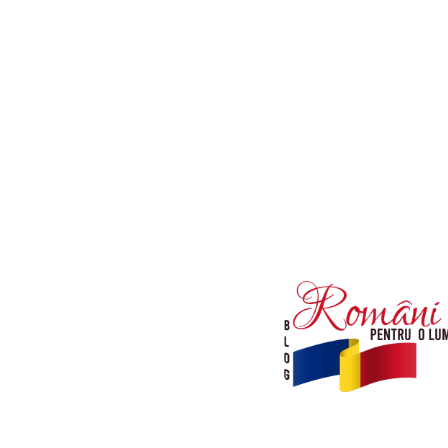
Afaceri si Industrii
Diverse noutati
Sanatate / Hobby