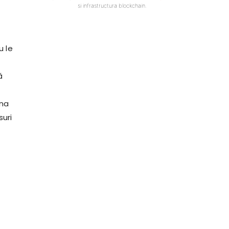
si infrastructura blockchain.
u le
ă
una
suri