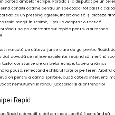
 din partea ambelor echipe. Partida s-a disputat pe un tere
oferind condiții optime pentru un spectacol fotbalistic calitat
artida cu un pressing agresiv, încercând să își dicteze ritm
posesia mingii. În schimb, Oțelul a adoptat o tactică
ntrându-se pe contraatacuri rapide pentru a surprinde
ă.
fost marcată de câteva șanse clare de gol pentru Rapid, d
i a dat dovadă de reflexe excelente, reușind să mențină sco
forturilor constante ale ambelor echipe, tabela a rămas
la pauză, reflectând echilibrul forțelor pe teren. Arbitrul 
eva ori pentru a calma spiritele, după câteva intervenții ma
ocat nemulțumiri în rândul jucătorilor și al antrenorilor.
hipei Rapid
pa Rapid a dovedit o determinare sporită, încercând să