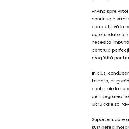
Privind spre viit
continue a strate
competitivă în c
aprofundate a mec
necesită îmbunăt
pentru a perfecți
pregătită pentru 
În plus, conducer
talente, asigurân
contribuie la su
pe integrarea noi
lucru care să fa
Suporterii, care 
susținerea moral