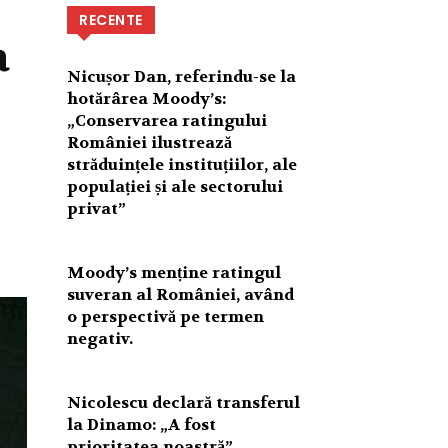
RECENTE
a
Nicușor Dan, referindu-se la
hotărârea Moody’s:
„Conservarea ratingului
României ilustrează
străduințele instituțiilor, ale
populației și ale sectorului
privat”
Moody’s menține ratingul
suveran al României, având
o perspectivă pe termen
negativ.
Nicolescu declară transferul
la Dinamo: „A fost
prioritatea noastră”