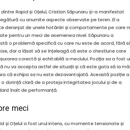
 dintre Rapid și Oțelul, Cristian Săpunaru și-a manifestat
legătură cu anumite aspecte observate pe teren. El a
e deranjat de unele hotărâri și comportamente pe care n
ate pentru un meci de asemenea nivel. Săpunaru a
stă o problemă specifică cu care nu este de acord, fără s
cise, dar a lăsat să se înțeleagă că este o chestiune care
urarea corectă și echitabilă a meciului. Poziția sa a fost 
ă nu va accepta astfel de situații și că este gata să ia mă
ura că echipa sa nu este dezavantajată. Această poziție a
 o dorință clară de a proteja integritatea jocului și de a
ard înalt de performanță.
spre meci
id și Oțelul a fost unul intens, cu momente tensionate și