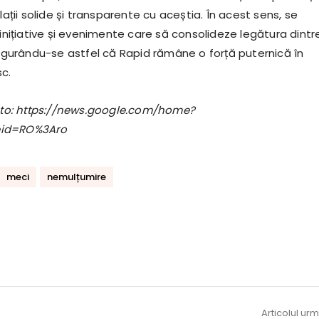
elații solide și transparente cu aceștia. În acest sens, se
 inițiative și evenimente care să consolideze legătura dintr
asigurându-se astfel că Rapid rămâne o forță puternică în
c.
foto: https://news.google.com/home?
eid=RO%3Aro
meci
nemulțumire
Articolul ur