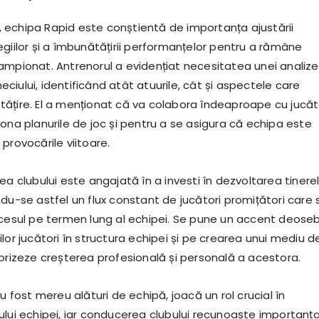
or, echipa Rapid este conștientă de importanța ajustării
giilor și a îmbunătățirii performanțelor pentru a rămâne
ampionat. Antrenorul a evidențiat necesitatea unei analize
iului, identificând atât atuurile, cât și aspectele care
ățire. El a menționat că va colabora îndeaproape cu jucăto
ona planurile de joc și pentru a se asigura că echipa este
provocările viitoare.
ea clubului este angajată în a investi în dezvoltarea tinere
du-se astfel un flux constant de jucători promițători care 
ccesul pe termen lung al echipei. Se pune un accent deoseb
lor jucători în structura echipei și pe crearea unui mediu d
vorizeze creșterea profesională și personală a acestora.
au fost mereu alături de echipă, joacă un rol crucial în
ului echipei, iar conducerea clubului recunoaște importanț