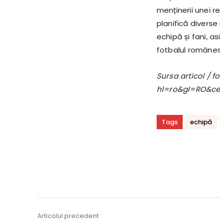
menținerii unei r
planifică diverse
echipă și fani, 
fotbalul românes
Sursa articol / 
hl=ro&gl=RO&c
Tags
echipă
Acțiune
Articolul precedent