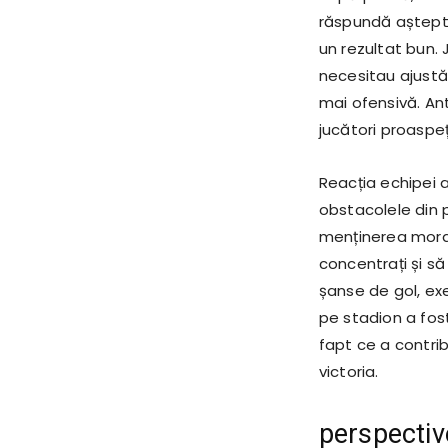
răspundă așteptăr
un rezultat bun. 
necesitau ajustă
mai ofensivă. An
jucători proaspeț
Reacția echipei 
obstacolele din pr
menținerea moralu
concentrați și s
șanse de gol, ex
pe stadion a fost
fapt ce a contribu
victoria.
perspective