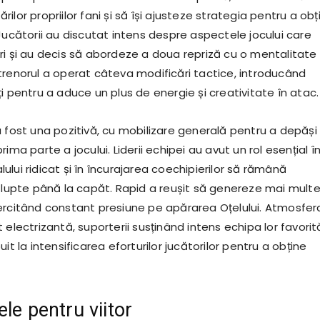
ilor propriilor fani și să își ajusteze strategia pentru a obț
Jucătorii au discutat intens despre aspectele jocului care
ri și au decis să abordeze a doua repriză cu o mentalitate
trenorul a operat câteva modificări tactice, introducând
i pentru a aduce un plus de energie și creativitate în atac.
a fost una pozitivă, cu mobilizare generală pentru a depăși
ima parte a jocului. Liderii echipei au avut un rol esențial î
lui ridicat și în încurajarea coechipierilor să rămână
ă lupte până la capăt. Rapid a reușit să genereze mai mult
ercitând constant presiune pe apărarea Oțelului. Atmosfer
 electrizantă, suporterii susținând intens echipa lor favorit
it la intensificarea eforturilor jucătorilor pentru a obține
le pentru viitor