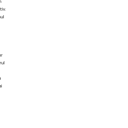
n
iv.
ul
ar
rul
a
i