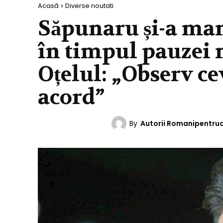
Acasă
Diverse noutati
Săpunaru și-a ma
în timpul pauzei 
Oțelul: „Observ ce
acord”
By
Autorii Romanipentru
DIVERSE NOUTATI