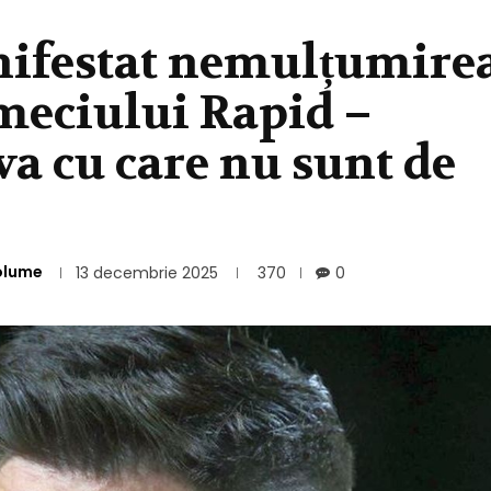
nifestat nemulțumire
meciului Rapid –
va cu care nu sunt de
olume
13 decembrie 2025
370
0