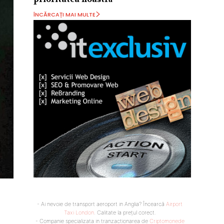
ÎNCĂRCAȚI MAI MULTE
- Ai nevoie de transport aeroport in Anglia? Încearcă
Airport
Taxi London
. Calitate la prețul corect.
- Companie specializata in tranzactionarea de
Criptomonede