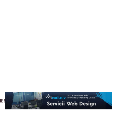
Cultura si Entertainment
Home & Deco
Tech