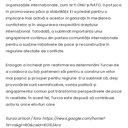
organizațiile internaționale, cum ar fi ONU și NATO, îl pot juca
în promovarea păcii și stabilității. El a pledat pentru o
implicare mai activă a acestor organizații în medierea
conflictelor și în asigurarea respectării dreptului
internațional. Totodată, a subliniat importanța unui
angajament continuu din partea comunității internaționale
pentru a susține inițiativele de pace și reconstrucție în
regiunile afectate de conflicte.
Erdogan a încheiat prin reafirmarea determinării Turciei de
a colabora cu toți partenerii săi pentru a construi un viitor
mai pașnic și prosper pentru regiune. El a subliniat că, deși
provocările sunt semnificative, voința politică și
angajamentul comun pot transforma perspectivele de pace
în realitate. În acest fel, Turcia este dispusă să contribuie
activ la orice eforturi care
Sursa articol / foto: https://news.google.com/home?
hl=ro&gl=RO&ceid=RO%3Aro