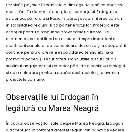
rezolvări pașnice în conflictele din regiune și să colaboreze
mai strâns în domeniul energiei și comerțului. Erdogan a
evidențiat că Turcia și Rusia împărtășesc un interes comun
în stabilitatea regiunii și că parteneriatul lor strategic este
esențial pentru a răspunde provocărilor curente. De
asemenea, cei doi lideri au discutat despre importanța
menținerii canalelor de comunicare deschise și a cooperării
continue pentru a preveni escaladarea tensiunilor și a
promova pacea și securitatea. Concluziile discuțiilor au
subliniat angajamentul ambelor părți de a continua dialogul
și de a colabora pentru a depăși obstacolele și a avansa
proiectele comune.
Observațiile lui Erdogan în
legătură cu Marea Neagră
În cadrul observațiilor sale despre Marea Neagră, Erdogan
a accentuat importanța acestei regiuni din punct de vedere