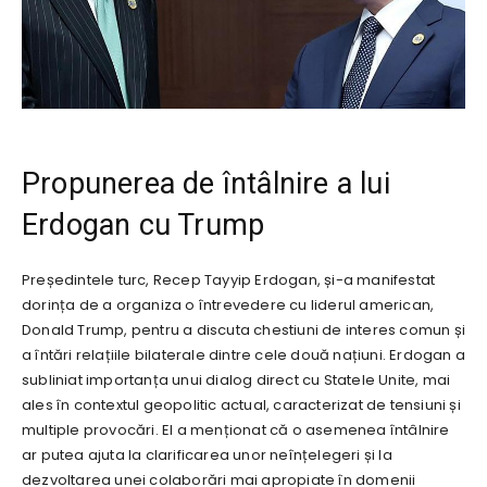
Propunerea de întâlnire a lui
Erdogan cu Trump
Președintele turc, Recep Tayyip Erdogan, și-a manifestat
dorința de a organiza o întrevedere cu liderul american,
Donald Trump, pentru a discuta chestiuni de interes comun și
a întări relațiile bilaterale dintre cele două națiuni. Erdogan a
subliniat importanța unui dialog direct cu Statele Unite, mai
ales în contextul geopolitic actual, caracterizat de tensiuni și
multiple provocări. El a menționat că o asemenea întâlnire
ar putea ajuta la clarificarea unor neînțelegeri și la
dezvoltarea unei colaborări mai apropiate în domenii