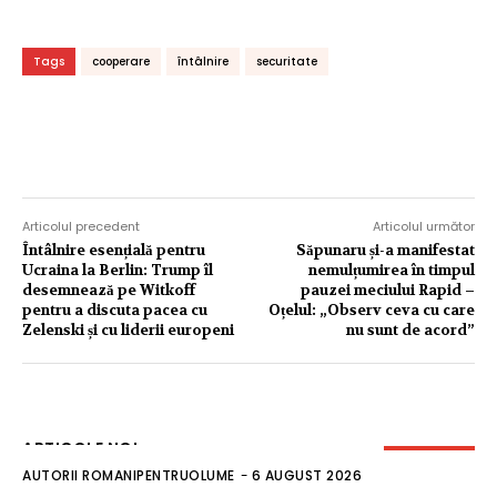
Tags
cooperare
întâlnire
securitate
Articolul precedent
Articolul următor
Întâlnire esențială pentru
Săpunaru și-a manifestat
Ucraina la Berlin: Trump îl
nemulțumirea în timpul
desemnează pe Witkoff
pauzei meciului Rapid –
pentru a discuta pacea cu
Oțelul: „Observ ceva cu care
Zelenski și cu liderii europeni
nu sunt de acord”
ARTICOLE NOI
AUTORII ROMANIPENTRUOLUME
-
6 AUGUST 2026