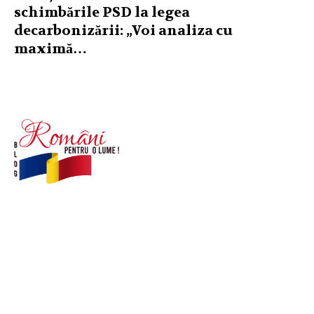
schimbările PSD la legea
decarbonizării: „Voi analiza cu
maximă…
© Acest site este creat si administrat de
romanipentruolume.ro
. Toate drepturile rezervate.
Link-uri utile