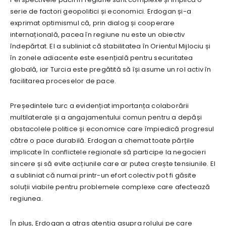
serie de factori geopolitici și economici. Erdogan și-a
exprimat optimismul că, prin dialog și cooperare
internațională, pacea în regiune nu este un obiectiv
îndepărtat. El a subliniat că stabilitatea în Orientul Mijlociu și
în zonele adiacente este esențială pentru securitatea
globală, iar Turcia este pregătită să își asume un rol activ în
facilitarea proceselor de pace.
Președintele turc a evidențiat importanța colaborării
multilaterale și a angajamentului comun pentru a depăși
obstacolele politice și economice care împiedică progresul
către o pace durabilă. Erdogan a chemat toate părțile
implicate în conflictele regionale să participe la negocieri
sincere și să evite acțiunile care ar putea crește tensiunile. El
a subliniat că numai printr-un efort colectiv pot fi găsite
soluții viabile pentru problemele complexe care afectează
regiunea.
În plus, Erdogan a atras atenția asupra rolului pe care