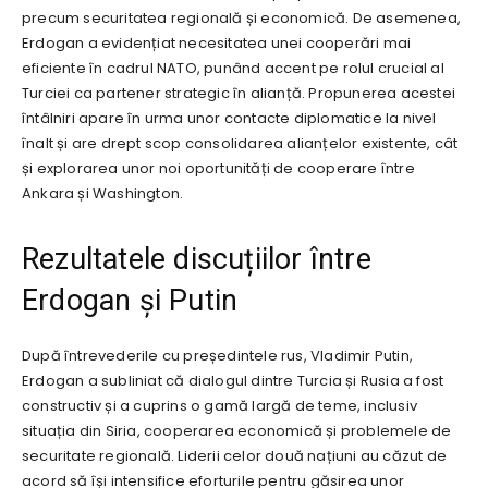
precum securitatea regională și economică. De asemenea,
Erdogan a evidențiat necesitatea unei cooperări mai
eficiente în cadrul NATO, punând accent pe rolul crucial al
Turciei ca partener strategic în alianță. Propunerea acestei
întâlniri apare în urma unor contacte diplomatice la nivel
înalt și are drept scop consolidarea alianțelor existente, cât
și explorarea unor noi oportunități de cooperare între
Ankara și Washington.
Rezultatele discuțiilor între
Erdogan și Putin
După întrevederile cu președintele rus, Vladimir Putin,
Erdogan a subliniat că dialogul dintre Turcia și Rusia a fost
constructiv și a cuprins o gamă largă de teme, inclusiv
situația din Siria, cooperarea economică și problemele de
securitate regională. Liderii celor două națiuni au căzut de
acord să își intensifice eforturile pentru găsirea unor