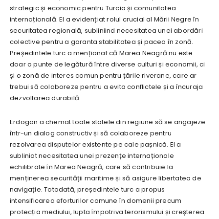
strategic și economic pentru Turcia și comunitatea
internațională. El a evidențiat rolul crucial al Mării Negre în
securitatea regională, subliniind necesitatea unei abordări
colective pentru a garanta stabilitatea și pacea în zonă.
Președintele turc a menționat că Marea Neagră nu este
doar o punte de legătură între diverse culturi și economii, ci
și o zonă de interes comun pentru țările riverane, care ar
trebui să colaboreze pentru a evita conflictele și a încuraja
dezvoltarea durabilă.
Erdogan a chemat toate statele din regiune să se angajeze
într-un dialog constructiv și să colaboreze pentru
rezolvarea disputelor existente pe cale pașnică. El a
subliniat necesitatea unei prezențe internaționale
echilibrate în Marea Neagră, care să contribuie la
menținerea securității maritime și să asigure libertatea de
navigație. Totodată, președintele turc a propus
intensificarea eforturilor comune în domenii precum
protecția mediului, lupta împotriva terorismului și creșterea