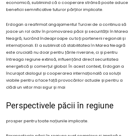
economică, subliniind că o cooperare strânsă poate aduce
beneficii semnificative tuturor părților implicate.
Erdogan a reafirmat angajamentul Turciei de a continua să
joace un rol activ în promovarea păcii și securității în Marea
Neagră, lucrând îndeaproape cu toți partenerii regionali și
internaționali. El a subliniat că stabilitatea în Marea Neagră
este crucială nu doar pentru țările riverane, ci și pentru
întreaga regiune extinsă, influențând direct securitatea
energetică și comerțul global. În acest context, Erdogan a
încurajat dialogul și cooperarea internațională ca soluții
viabile pentru a face față provocărilor actuale și pentru a
clădi un viitor mai sigur și mai
Perspectivele păcii în regiune
prosper pentru toate națiunile implicate.
Perspectivele păcii în regiune sunt complexe și implică o