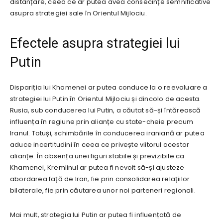
distanțare, ceea ce ar putea avea consecințe semnificative
asupra strategiei sale în Orientul Mijlociu.
Efectele asupra strategiei lui
Putin
Dispariția lui Khamenei ar putea conduce la o reevaluare a
strategiei lui Putin în Orientul Mijlociu și dincolo de acesta.
Rusia, sub conducerea lui Putin, a căutat să-și întărească
influența în regiune prin alianțe cu state-cheie precum
Iranul. Totuși, schimbările în conducerea iraniană ar putea
aduce incertitudini în ceea ce privește viitorul acestor
alianțe. În absența unei figuri stabile și previzibile ca
Khamenei, Kremlinul ar putea fi nevoit să-și ajusteze
abordarea față de Iran, fie prin consolidarea relațiilor
bilaterale, fie prin căutarea unor noi parteneri regionali.
Mai mult, strategia lui Putin ar putea fi influențată de