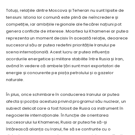
Totuși, relațiile dintre Moscova și Teheran nu sunt lipsite de
tensiuni. Istoria lor comună este plină de neîncredere și
competiție, iar ambițiile regionale ale fiecărei națiuni pot
genera conflicte de interese. Moartea lui Khamenei ar putea
reprezenta un moment decisiv în această relație, deoarece
succesorul său ar putea redefini prioritățile Iranului pe
scena internațională. Acest lucru ar putea influența
acordurile energetice și militare stabilite între Rusia și Iran,
având în vedere că ambele țări sunt mari exportatori de
energie și concurente pe piața petrolului și a gazelor
naturale.
În plus, orice schimbare în conducerea Iranului ar putea
afecta și poziția acestuia privind programul său nuclear, un
subiect delicat care a fost folosit de Rusia ca instrument în
negocierile internaționale. În funcție de orientarea
succesorului lui Khamenei, Rusia ar putea fie să-și
întărească alianța cu Iranul, fie să se confrunte cu o