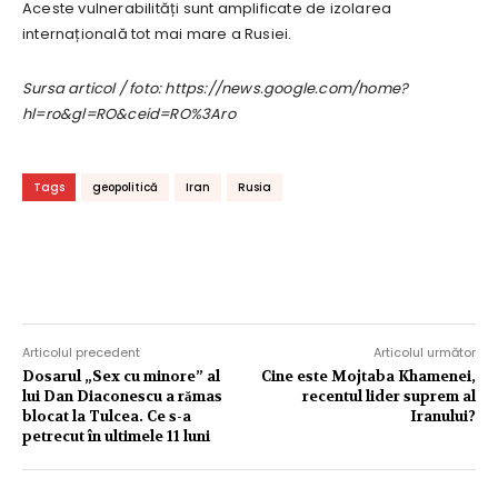
Aceste vulnerabilități sunt amplificate de izolarea
internațională tot mai mare a Rusiei.
Sursa articol / foto: https://news.google.com/home?
hl=ro&gl=RO&ceid=RO%3Aro
Tags
geopolitică
Iran
Rusia
Articolul precedent
Articolul următor
Dosarul „Sex cu minore” al
Cine este Mojtaba Khamenei,
lui Dan Diaconescu a rămas
recentul lider suprem al
blocat la Tulcea. Ce s-a
Iranului?
petrecut în ultimele 11 luni