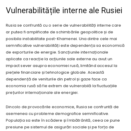
Vulnerabilitățile interne ale Rusiei
Rusia se confruntă cu o serie de vulnerabilități interne care
ar putea fi amplificate de schimbările geopolitice și de
posibila instabilitate post-Khamenei. Una dintre cele mai
semnificative vulnerabilități este dependența sa economică
de exporturile de energie. Sancțiunile internaționale
aplicate ca reacție la acțiunile sale externe au avut un
impact sever asupra economiei rusă, limitând accesul la
piețele financiare și tehnologice globale. Această
dependență de veniturile din petrol și gaze face ca
economia rusă să fie extrem de vulnerabilă la fluctuațiile
prețurilor internaționale ale energiei.
Dincolo de provocările economice, Rusia se confruntă de
asemenea cu probleme demografice semnificative.
Populația sa este în scădere și îmbătrânită, ceea ce pune
presiune pe sistemul de asigurări sociale și pe forța de