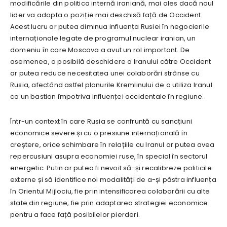
modificările din politica internă iraniană, mai ales dacă noul
lider va adopta o poziție mai deschisă față de Occident.
Acest lucru ar putea diminua influența Rusiei în negocierile
internaționale legate de programul nuclear iranian, un
domeniu în care Moscova a avut un rol important. De
asemenea, o posibilă deschidere a Iranului către Occident
ar putea reduce necesitatea unei colaborări strânse cu
Rusia, afectând astfel planurile Kremlinului de a utiliza Iranul
ca un bastion împotriva influenței occidentale în regiune.
Într-un context în care Rusia se confruntă cu sancțiuni
economice severe și cu o presiune internațională în
creștere, orice schimbare în relațiile cu Iranul ar putea avea
repercusiuni asupra economiei ruse, în special în sectorul
energetic. Putin ar putea fi nevoit să-și recalibreze politicile
externe și să identifice noi modalități de a-și păstra influența
în Orientul Mijlociu, fie prin intensificarea colaborării cu alte
state din regiune, fie prin adaptarea strategiei economice
pentru a face față posibilelor pierderi.