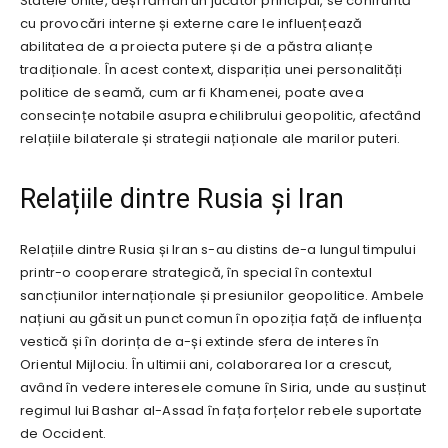
Statele Unite, deși rămân un jucător principal, se confruntă
cu provocări interne și externe care le influențează
abilitatea de a proiecta putere și de a păstra alianțe
tradiționale. În acest context, dispariția unei personalități
politice de seamă, cum ar fi Khamenei, poate avea
consecințe notabile asupra echilibrului geopolitic, afectând
relațiile bilaterale și strategii naționale ale marilor puteri.
Relațiile dintre Rusia și Iran
Relațiile dintre Rusia și Iran s-au distins de-a lungul timpului
printr-o cooperare strategică, în special în contextul
sancțiunilor internaționale și presiunilor geopolitice. Ambele
națiuni au găsit un punct comun în opoziția față de influența
vestică și în dorința de a-și extinde sfera de interes în
Orientul Mijlociu. În ultimii ani, colaborarea lor a crescut,
având în vedere interesele comune în Siria, unde au susținut
regimul lui Bashar al-Assad în fața forțelor rebele suportate
de Occident.