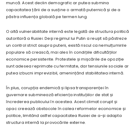
muncă. Acest declin demografic ar putea submina
capacitatea țării de a susține o armată puternică și de a
păstra influența globală pe termen lung.
O altă vulnerabilitate internă este legată de structura politică
autoritară a Rusiei. Deși regimul lui Putin a reușit să păstreze
un control strict asupra puterii, există riscul ca nemulțumirile
populare să crească, mai ales în condițiile dificultăților
economice persistente. Protestele și mișcările de opoziție
sunt adesea reprimate cu fermitate, dar tensiunile sociale ar
putea izbucni imprevizibil, amenințând stabilitatea internă.
În plus, corupția endemică și lipsa transparenței în
guvernare subminează eficiența instituțiilor de stat și
încrederea publicului în acestea. Acest climat corupt și
opac creează obstacole în calea reformelor economice și
politice, limitând astfel capacitatea Rusiei de a-și adapta
structura internă la provocările externe.