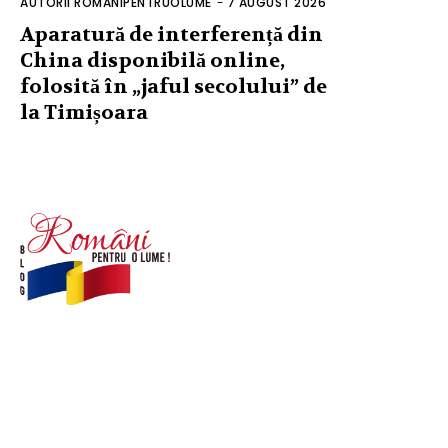
AUTORII ROMANIPENTRUOLUME
-
7 AUGUST 2026
Aparatură de interferență din
China disponibilă online,
folosită în „jaful secolului” de
la Timișoara
© Acest site este creat si administrat de
romanipentruolume.ro
. Toate drepturile rezervate.